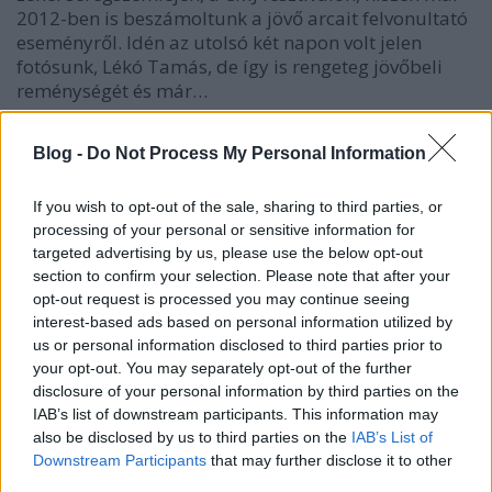
2012-ben is beszámoltunk a jövő arcait felvonultató
eseményről. Idén az utolsó két napon volt jelen
fotósunk, Lékó Tamás, de így is rengeteg jövőbeli
reménységét és már…
Blog -
Do Not Process My Personal Information
If you wish to opt-out of the sale, sharing to third parties, or
processing of your personal or sensitive information for
targeted advertising by us, please use the below opt-out
section to confirm your selection. Please note that after your
opt-out request is processed you may continue seeing
interest-based ads based on personal information utilized by
us or personal information disclosed to third parties prior to
your opt-out. You may separately opt-out of the further
disclosure of your personal information by third parties on the
IAB’s list of downstream participants. This information may
also be disclosed by us to third parties on the
IAB’s List of
Downstream Participants
that may further disclose it to other
Idén is a CMJ fesztiválon figyel fel a
third parties.