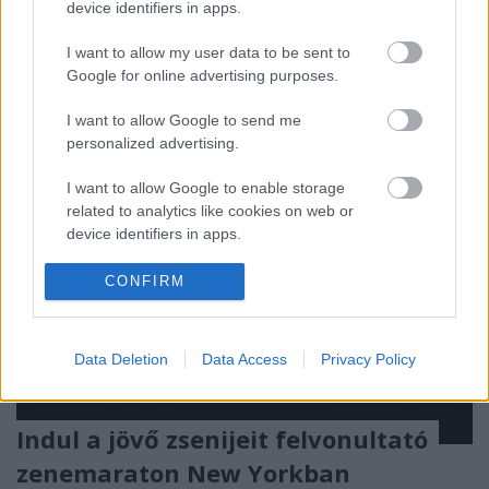
amerikai showcase - azaz a nagy nevek helyett a
device identifiers in apps.
frissen feltűnt tehetségeket, részben a szakmának
bemutató - fesztiválon. Az öt nap során több…
I want to allow my user data to be sent to
Google for online advertising purposes.
I want to allow Google to send me
personalized advertising.
I want to allow Google to enable storage
related to analytics like cookies on web or
device identifiers in apps.
I want to allow Google to enable storage
CONFIRM
related to functionality of the website or app.
I want to allow Google to enable storage
Data Deletion
Data Access
Privacy Policy
related to personalization.
I want to allow Google to enable storage
Indul a jövő zsenijeit felvonultató
related to security, including authentication
functionality and fraud prevention, and other
zenemaraton New Yorkban
user protection.