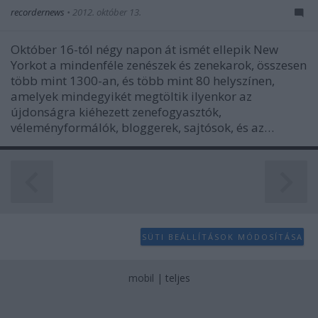
recordernews
•
2012. október 13.
Október 16-tól négy napon át ismét ellepik New
Yorkot a mindenféle zenészek és zenekarok, összesen
több mint 1300-an, és több mint 80 helyszínen,
amelyek mindegyikét megtöltik ilyenkor az
újdonságra kiéhezett zenefogyasztók,
véleményformálók, bloggerek, sajtósok, és az…
SÜTI BEÁLLÍTÁSOK MÓDOSÍTÁSA
mobil
|
teljes