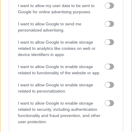
I want to allow my user data to be sent to
Google for online advertising purposes.
I want to allow Google to send me
personalized advertising.
I want to allow Google to enable storage
related to analytics like cookies on web or
Tényleg ugyanaz a dal? – The Song
device identifiers in apps.
Remains The Same című Led Zep-
I want to allow Google to enable storage
filmről
related to functionality of the website or app.
rerecorder
•
2014. március 23.
I want to allow Google to enable storage
related to personalization.
A friss Recorder magazin classic rock
fókusztémájához egy témába vágó film passzol, de
I want to allow Google to enable storage
vajon a korszak legnagyobbnak szánt mozgóképes
related to security, including authentication
alkotása klasszikus-e? A mostanság kiadatlan
functionality and fraud prevention, and other
felvételekkel hírekbe kerülő, valamint idén
user protection.
újrakiadásokkal jelentkező Led Zeppelin - nem…