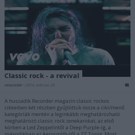
Classic rock - a revival
rerecorder
•
2014. március 29.
A huszadik Recorder magazin classic rockos
cikkeiben két részben gyűjtöttük össze a ciki/menő
kategóriák mentén a leginkább meghatározható
meghatározó classic rock zenekarokat, az első
körben a Led Zeppelintől a Deep Purple-ig, a
másodikban az Aerosmith-től a ZZ Topig. Most…