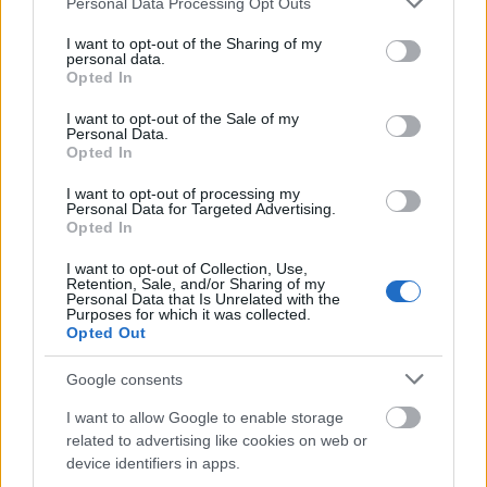
Grandiózus aranykor, soft
Personal Data Processing Opt Outs
services and may gather and store information including but
rockistenek, AORkesztrák – Classic
not limited to your visit or usage behaviour. You may click to
I want to opt-out of the Sharing of my
personal data.
grant or deny consent to Google and its third-party tags to
rock (2. rész)
Opted In
use your data for below specified purposes in below Google
rerecorder
•
2014. március 24.
consent section.
I want to opt-out of the Sale of my
Personal Data.
Opted In
Classic rock a Recorderen, ez most komoly? Naná,
hogy az! A klasszikus rockzene újra benne van a
I want to opt-out of processing my
Personal Data for Targeted Advertising.
levegőben – ki gondolta volna például, hogy egy
Opted In
plakáton olvassuk majd a Deep Purple és a
huszonéves budapestiekből álló Ivan & The Parazol
I want to opt-out of Collection, Use,
Retention, Sale, and/or Sharing of my
nevét?! De mi is tulajdonképpen az a…
Personal Data that Is Unrelated with the
Purposes for which it was collected.
Opted Out
Google consents
I want to allow Google to enable storage
related to advertising like cookies on web or
device identifiers in apps.