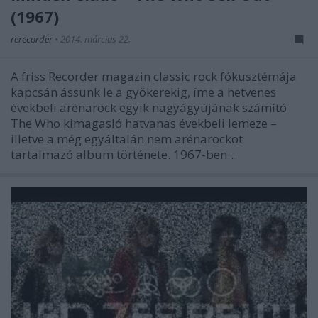
(1967)
rerecorder
•
2014. március 22.
A friss Recorder magazin classic rock fókusztémája
kapcsán ássunk le a gyökerekig, íme a hetvenes
évekbeli arénarock egyik nagyágyújának számító
The Who kimagasló hatvanas évekbeli lemeze –
illetve a még egyáltalán nem arénarockot
tartalmazó album története. 1967-ben…