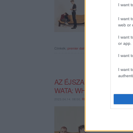
fiatal hazai producerr
I want 
kell: veretős dropok, 
káoszáról. Premier +
I want t
web or d
I want t
or app.
Címkék:
premier
dalról dalra
wata
lemezpremier
album
I want t
I want t
authenti
AZ ÉJSZAKA MAGASLATI 
WATA: WHAT HAPPENS A
2023.04.14. 08:00,
RRRECORDER
Éjfél után sok minden 
megragadja ez a lemez
meg.