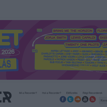
Mi a Recorder?
Hol a Recorder?
Előfizetés
Régi Recorderek