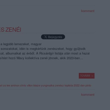
komment
S ZENÉI
 a legjobb lemezeket, magyar
 sorozatokat, idén is megkértünk zenészeket, hogy gyűjtsék
at, albumaikat az évből. A Ricsárdgír listája után most a hazai
ssítést hozó Wavy kollektíva zenéi jönnek, akik 2023-ban…
TOVÁBB →
st
co lee
aminon
chris villon
blaize
yungmatka
zenész toplista 2022
dan pinto
komment