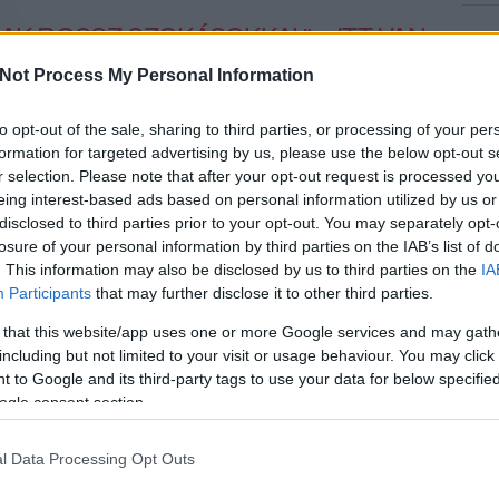
AK ROSSZ SZOKÁSOKKAL” – ITT VAN
ZE, A 23101075
Not Process My Personal Information
to opt-out of the sale, sharing to third parties, or processing of your per
 Wavy hiphopkollektívából Chris Villonként ismert Bartha
formation for targeted advertising by us, please use the below opt-out s
ű projektje, a nyersebb, koszosabb, személyesebb FRANKO,
az első nagylemez, a régi meg az újsuli közé hidat verő 23101075.
r selection. Please note that after your opt-out request is processed y
eing interest-based ads based on personal information utilized by us or
disclosed to third parties prior to your opt-out. You may separately opt-
losure of your personal information by third parties on the IAB’s list of
. This information may also be disclosed by us to third parties on the
IA
TOVÁBB →
Participants
that may further disclose it to other third parties.
avy budapest
chris villon
silksilver
 that this website/app uses one or more Google services and may gath
including but not limited to your visit or usage behaviour. You may click 
komment
 to Google and its third-party tags to use your data for below specifi
ogle consent section.
AL ÉS EGY ERŐS KLIPPEL
l Data Processing Opt Outs
– ITT A NEMO / KALÓZ FREESTYLE