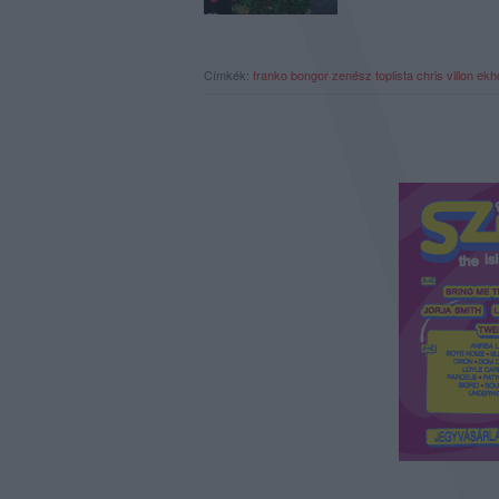
Címkék:
franko
bongor
zenész toplista
chris villon
ekh