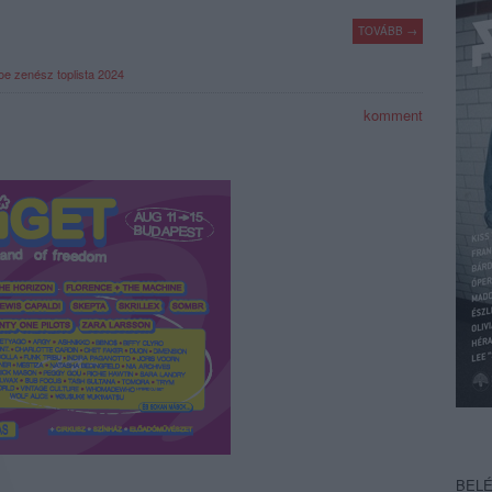
TOVÁBB →
oe
zenész toplista 2024
komment
BEL