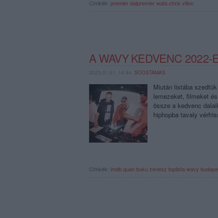
Címkék:
premier
dalpremier
wata
chris villon
A WAVY KEDVENC 2022-E
2023.01.01. 14:44,
SOOSTAMAS
Miután listába szedtük
lemezeket, filmeket és
össze a kedvenc dalaik
hiphopba tavaly vérfri
Címkék:
imdb
quan
buku
zenész toplista
wavy budape