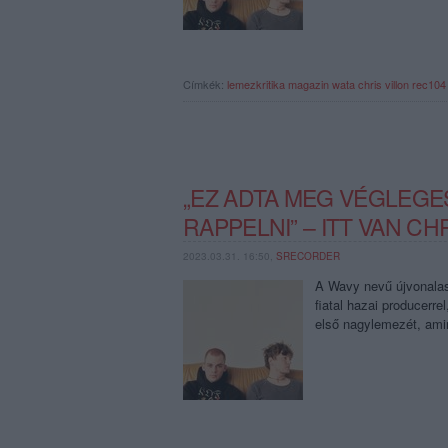
Címkék:
lemezkritika
magazin
wata
chris villon
rec104
„EZ ADTA MEG VÉGLEGE
RAPPELNI” – ITT VAN CH
2023.03.31. 16:50,
SRECORDER
A Wavy nevű újvonalas 
fiatal hazai producerre
első nagylemezét, am