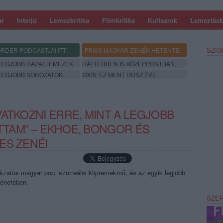
ar
Interjú
Lemezkritika
Filmkritika
Kultsarok
Lemeztásk
SZIG
RDER PODCASTJAI ITT!
FRISS MAGYAR ZENÉK HETENTE!
 LEGJOBB HAZAI LEMEZEK.
HÁTTÉRBEN IS KÖZÉPPONTBAN.
 LEGJOBB SOROZATOK.
2005: EZ MENT HÚSZ ÉVE.
ATKOZNI ERRE, MINT A LEGJOBB
ÁTTAM” – EKHOE, BONGOR ÉS
ES ZENÉI
okzatos magyar pop, szürreális klipremekmű, és az egyik legjobb
ténetében.
SZE