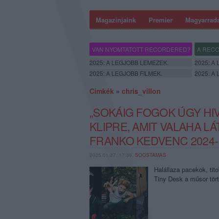
Magazinjaink
Premier
Magyarrad
VAN NYOMTATOTT RECORDERED?
A RECO
2025: A LEGJOBB LEMEZEK.
2025: A
2025: A LEGJOBB FILMEK.
2025: A
Címkék
»
chris_villon
„SOKÁIG FOGOK ÚGY HIV
KLIPRE, AMIT VALAHA L
FRANKO KEDVENC 2024-
2025.01.27. 17:39,
SOOSTAMAS
Halállaza pacekok, tit
Tiny Desk a műsor tör