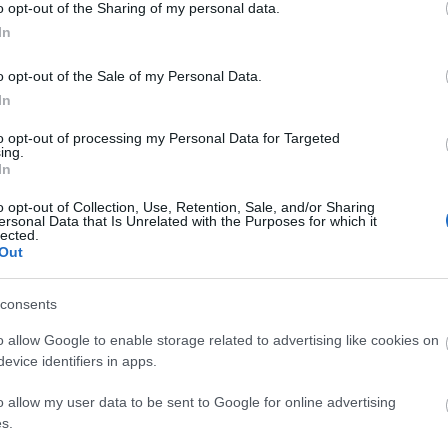
o opt-out of the Sharing of my personal data.
In
atból jól ismert Chris Villon, azaz Bartha Zsombor magyar nyelvű
o opt-out of the Sale of my Personal Data.
O néven jegyez.
In
to opt-out of processing my Personal Data for Targeted
ing.
In
TOVÁBB →
o opt-out of Collection, Use, Retention, Sale, and/or Sharing
ersonal Data that Is Unrelated with the Purposes for which it
lected.
avy budapest
co lee
chris villon
Out
komment
consents
o allow Google to enable storage related to advertising like cookies on
GIS LEBEG” – LEMEZPREMIER: CHRIS
evice identifiers in apps.
HAPPENS AFTER MIDNIGHT?
o allow my user data to be sent to Google for online advertising
s.
evű újvonalas hiphopkollektíva rappere az egyik legizgalmasabb