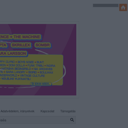
SÜTI BEÁLLÍTÁSOK MÓDOSÍTÁSA
Adatvédelem, irányelvek
Kapcsolat
Támogatás