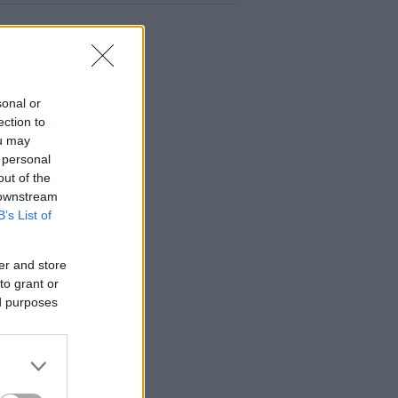
sonal or
ection to
ou may
 personal
out of the
 downstream
B’s List of
er and store
to grant or
ed purposes