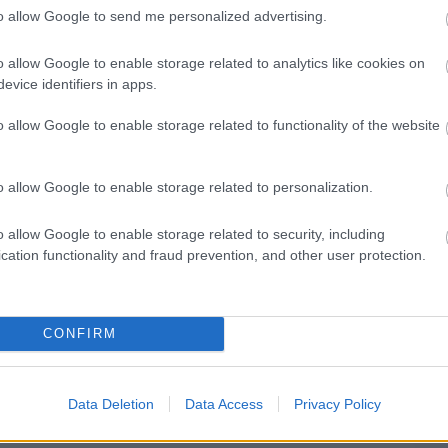
el, WaTával rakta össze első nagylemezét, amin van minden, ami
to allow Google to send me personalized advertising.
aljas beatek, búgó 808-ek és party bangerek a pesti éjszaka
 magyarradaros bemutatkozás…
o allow Google to enable storage related to analytics like cookies on
evice identifiers in apps.
TOVÁBB →
o allow Google to enable storage related to functionality of the website
premier
wavy budapest
chris villon
o allow Google to enable storage related to personalization.
komment
o allow Google to enable storage related to security, including
cation functionality and fraud prevention, and other user protection.
ÉS MÉLYPONTJAI. CHRIS VILLON X
FTER MIDNIGHT? (LEMEZKRITIKA)
CONFIRM
történik: bulizás, befordulás, felszabadulás, sodródás - mindezeket
. Ez a kritika először a Recorder magazin 104. számában jelent
Data Deletion
Data Access
Privacy Policy