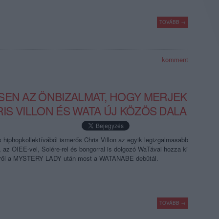
TOVÁBB →
komment
SEN AZ ÖNBIZALMAT, HOGY MERJEK
RIS VILLON ÉS WATA ÚJ KÖZÖS DALA
hiphopkollektívából ismerős Chris Villon az egyik legizgalmasabb
l, az OIEE-vel, Solére-rel és bongorral is dolgozó WaTával hozza ki
iről a MYSTERY LADY után most a WATANABE debütál.
TOVÁBB →