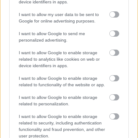
device identifiers in apps.
I want to allow my user data to be sent to
Google for online advertising purposes.
I want to allow Google to send me
personalized advertising.
I want to allow Google to enable storage
related to analytics like cookies on web or
device identifiers in apps.
Nile Rodgers újra szerencsét
I want to allow Google to enable storage
próbálna a Daft Punkkal
related to functionality of the website or app.
Frontrecorder
•
2013. július 10.
I want to allow Google to enable storage
related to personalization.
Nile Rodgers karrierjének naná, hogy sugárhajtású
I want to allow Google to enable storage
lendületet adott, hogy gitározott egy jóízűt a Daft
related to security, including authentication
Punk millióféleképpen feldolgozott Get Lucky-jában.
functionality and fraud prevention, and other
Pályafutása során először, idén fellépett a
user protection.