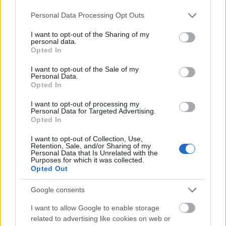
Please note that this website/app uses one or more Google
Personal Data Processing Opt Outs
services and may gather and store information including but
not limited to your visit or usage behaviour. You may click to
I want to opt-out of the Sharing of my
personal data.
grant or deny consent to Google and its third-party tags to
Opted In
Huszonhárom év után új lemezt ad
use your data for below specified purposes in below Google
consent section.
I want to opt-out of the Sale of my
ki a Chic
Personal Data.
Opted In
subrecorder
•
2015. február 03.
I want to opt-out of processing my
Personal Data for Targeted Advertising.
A Nile Rodgers zenéjére való kereslet 2013-ban, egy
Opted In
bizonyos Random Access Memories című albumon
való szereplés után emelkedett újra az egekbe, ő
I want to opt-out of Collection, Use,
Retention, Sale, and/or Sharing of my
pedig legendás diszkózenekarával óriási turnéra
Personal Data that Is Unrelated with the
indult. Ismerős a történet? Hasonló esett meg
Purposes for which it was collected.
Opted Out
Giorgio Moroderrel is, és ahogy az…
Google consents
I want to allow Google to enable storage
related to advertising like cookies on web or