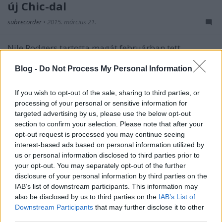
új Chic-dal
subrecorder
•
2015. március 21.
Nile Rodgers tartotta magát februárban tett
ígéretéhez, miszerint március 20-án fogja
megosztani az újjáélesztett Chic 23 év utáni első új
Blog -
Do Not Process My Personal Information
dalát. Az I'll Be There-hez rögtön videó is készült,
ebben klasszikus és mai koncertfelvételek váltják
If you wish to opt-out of the sale, sharing to third parties, or
egymást, a kettőt Karlie Kross…
processing of your personal or sensitive information for
targeted advertising by us, please use the below opt-out
section to confirm your selection. Please note that after your
opt-out request is processed you may continue seeing
interest-based ads based on personal information utilized by
us or personal information disclosed to third parties prior to
your opt-out. You may separately opt-out of the further
disclosure of your personal information by third parties on the
IAB’s list of downstream participants. This information may
also be disclosed by us to third parties on the
IAB’s List of
Downstream Participants
that may further disclose it to other
third parties.