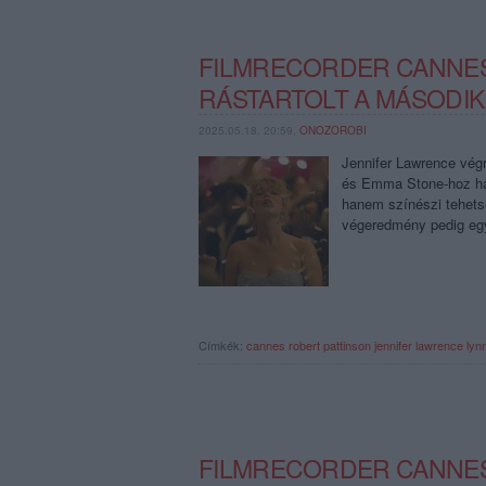
FILMRECORDER CANNES
RÁSTARTOLT A MÁSODIK
2025.05.18. 20:59,
ONOZOROBI
Jennifer Lawrence végr
és Emma Stone-hoz has
hanem színészi tehets
végeredmény pedig egy
Címkék:
cannes
robert pattinson
jennifer lawrence
lyn
FILMRECORDER CANNES-