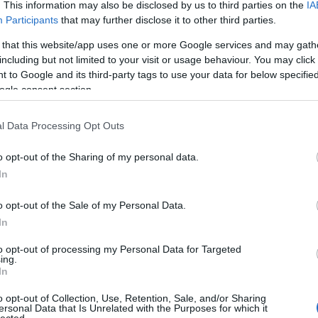
. This information may also be disclosed by us to third parties on the
IA
idei versenyprogramban Oliver Hermanus régimódi és komótos
Participants
that may further disclose it to other third parties.
 a legtöbb itteni kritikusnak a húsz évvel ezelőtti Brokeback
. Pedig van a The History of Sound-nak egy kifejezetten haladó és
 that this website/app uses one or more Google services and may gath
em utolsósorban pedig…
including but not limited to your visit or usage behaviour. You may click 
 to Google and its third-party tags to use your data for below specifi
ogle consent section.
TOVÁBB →
l Data Processing Opt Outs
escal
cannes 2025
komment
o opt-out of the Sharing of my personal data.
In
-BAN. ELMARADT AZ ÚJABB
o opt-out of the Sale of my Personal Data.
In
to opt-out of processing my Personal Data for Targeted
ing.
In
legrosszabb embere után Joachim Trier és Renate Reinsve újabb
ént vártuk, de a hatalmas elvárásoknak sajnos nem sikerült
o opt-out of Collection, Use, Retention, Sale, and/or Sharing
tal Value bennfentes kikacsintásait értékelni fogják Cannes-ban,
ersonal Data that Is Unrelated with the Purposes for which it
öbbgenerációs családi…
lected.