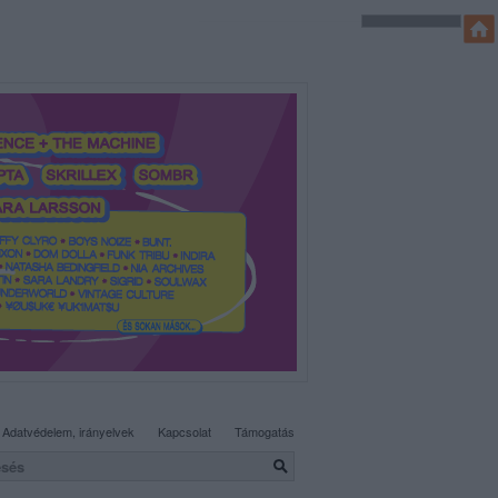
SÜTI BEÁLLÍTÁSOK MÓDOSÍTÁSA
Adatvédelem, irányelvek
Kapcsolat
Támogatás