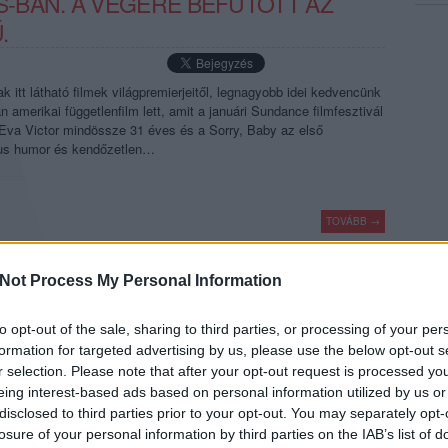
-BAN. A VÉGÉRE BEFUTOTT AZ
.
itt látható filmek világpremierjeitől, legnagyobb idei kedvencünk
 amerikai függetlenfilm lett, amit a januári Sundance filmfesztivál
 Eva Victor mindössze 31 éves és a Sorry, Baby az első
kus humor és kendőzetlen…
TOVÁBB →
nnes 2025
sorry baby
eva victor
Not Process My Personal Information
komment
to opt-out of the sale, sharing to third parties, or processing of your per
formation for targeted advertising by us, please use the below opt-out s
BAN. MINTHA BARTÓK ÉS KODÁLY
r selection. Please note that after your opt-out request is processed y
eing interest-based ads based on personal information utilized by us or
A.
disclosed to third parties prior to your opt-out. You may separately opt-
losure of your personal information by third parties on the IAB’s list of