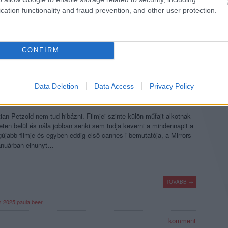
cation functionality and fraud prevention, and other user protection.
025
komment
CONFIRM
BAN. BETÖLTENI A DAVID LYNCH
Data Deletion
Data Access
Privacy Policy
ian Petzold nem tud hibázni. Filmjei szinte külön műfajt alkotnak
ten belül és nála jobban senki sem tudja keverni a mindennapit a
egújabb filmje és egyben eddig első cannes-i bemutatója, a Mirrors
anuárban elhunyt…
TOVÁBB →
s 2025
paula beer
komment