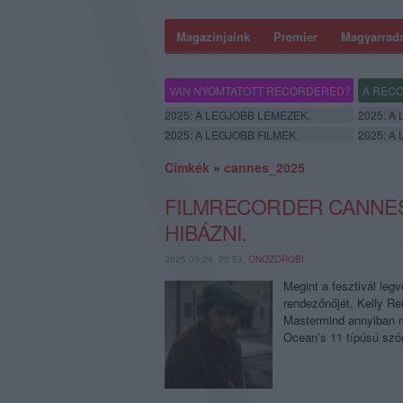
Magazinjaink
Premier
Magyarrad
VAN NYOMTATOTT RECORDERED?
A RECO
2025: A LEGJOBB LEMEZEK.
2025: A
2025: A LEGJOBB FILMEK.
2025: A
Címkék
»
cannes_2025
FILMRECORDER CANNES
HIBÁZNI.
2025.05.24. 20:53,
ONOZOROBI
Megint a fesztivál leg
rendezőnőjét, Kelly R
Mastermind annyiban m
Ocean’s 11 típúsú szór