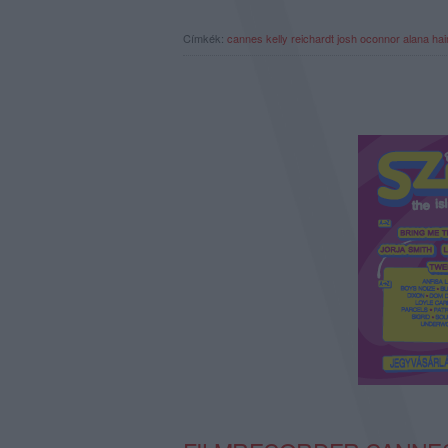
Címkék:
cannes
kelly reichardt
josh oconnor
alana ha