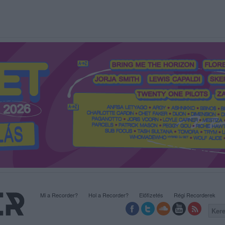
Mi a Recorder?
Hol a Recorder?
Előfizetés
Régi Recorderek