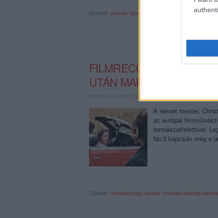
authenti
Címkék:
cannes
tahar rahim
julia ducournau
cannes 2
FILMRECORDER CANNES-
UTÁN MARADT ŰRT.
2025.05.19. 20:57,
ONOZOROBI
A német mester, Christ
az európai filmművésze
természetfelettivel. L
No.3 kapcsán még a j
Címkék:
németország
cannes
christian petzold
canne