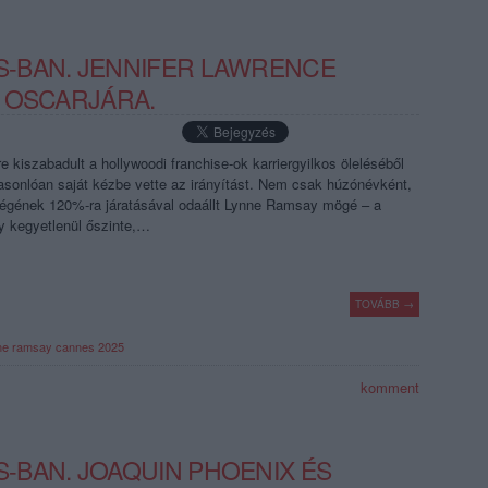
-BAN. JENNIFER LAWRENCE
 OSCARJÁRA.
e kiszabadult a hollywoodi franchise-ok karriergyilkos öleléséből
onlóan saját kézbe vette az irányítást. Nem csak húzónévként,
égének 120%-ra járatásával odaállt Lynne Ramsay mögé – a
 kegyetlenül őszinte,…
TOVÁBB →
ne ramsay
cannes 2025
komment
BAN. JOAQUIN PHOENIX ÉS