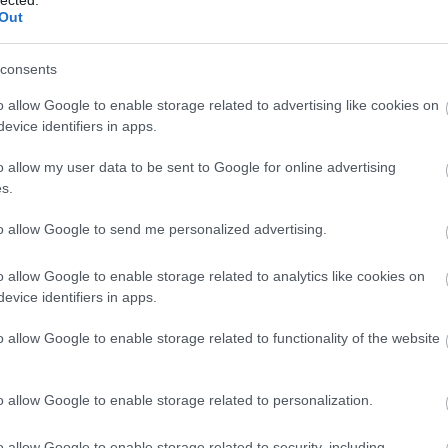
Out
TOVÁBB →
consents
 danielsen lie
renata reinsve
cannes 2025
o allow Google to enable storage related to advertising like cookies on
evice identifiers in apps.
komment
o allow my user data to be sent to Google for online advertising
s.
-BAN. ARANY PÁLMA UTÁN
to allow Google to send me personalized advertising.
o allow Google to enable storage related to analytics like cookies on
evice identifiers in apps.
 időszámítás kezdetének tűnt, amikor a mindössze a második női
urnau Arany Pálmát nyert a punkrock testhorror Titánnal.
o allow Google to enable storage related to functionality of the website
visszafojtva várta a filmvilág, de sajnos az Alpha eddig a 2025-ös
 legnagyobb csalódása.
o allow Google to enable storage related to personalization.
TOVÁBB →
o allow Google to enable storage related to security, including