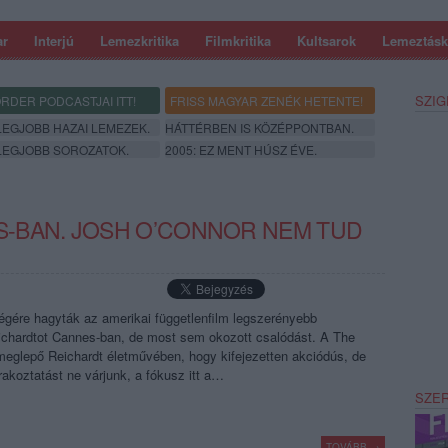
ar
Interjú
Lemezkritika
Filmkritika
Kultsarok
Lemeztásk
SZIG
RDER PODCASTJAI ITT!
FRISS MAGYAR ZENÉK HETENTE!
 LEGJOBB HAZAI LEMEZEK.
HÁTTÉRBEN IS KÖZÉPPONTBAN.
 LEGJOBB SOROZATOK.
2005: EZ MENT HÚSZ ÉVE.
-BAN. JOSH O’CONNOR NEM TUD
végére hagyták az amerikai függetlenfilm legszerényebb
eichardtot Cannes-ban, de most sem okozott csalódást. A The
eglepő Reichardt életművében, hogy kifejezetten akciódús, de
akoztatást ne várjunk, a fókusz itt a…
SZE
TOVÁBB →