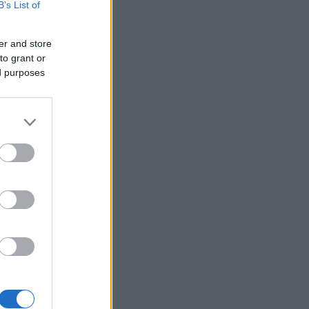
B’s List of
er and store
to grant or
ed purposes