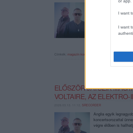
or app.
Igazi zenei ínyencsége
jelentős formációja, 
I want t
hozzák el és olyan, ré
mint Christopher Cros
I want t
authenti
Címkék:
magazin
koncertajánló
live nation
cabaret volt
ELŐSZÖR JÁTSZIK MAG
VOLTAIRE, AZ ELEKTRO-
2026.03.13. 11:12,
SRECORDER
Anglia egyik legnagyob
koncertsorozattal ünnep
végre élőben is hallhat