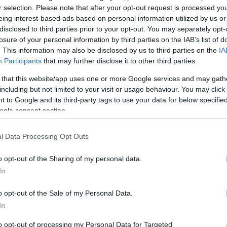
r selection. Please note that after your opt-out request is processed y
eing interest-based ads based on personal information utilized by us or
disclosed to third parties prior to your opt-out. You may separately opt-
komment
losure of your personal information by third parties on the IAB’s list of
. This information may also be disclosed by us to third parties on the
IA
Participants
that may further disclose it to other third parties.
 that this website/app uses one or more Google services and may gath
including but not limited to your visit or usage behaviour. You may click 
 to Google and its third-party tags to use your data for below specifi
ogle consent section.
l Data Processing Opt Outs
o opt-out of the Sharing of my personal data.
In
o opt-out of the Sale of my Personal Data.
In
BEL
to opt-out of processing my Personal Data for Targeted