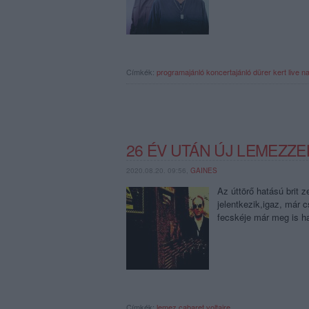
Címkék:
programajánló
koncertajánló
dürer kert
live n
26 ÉV UTÁN ÚJ LEMEZZE
2020.08.20. 09:56,
GAINES
Az úttörő hatású brit 
jelentkezik,igaz, már 
fecskéje már meg is ha
Címkék:
lemez
cabaret voltaire