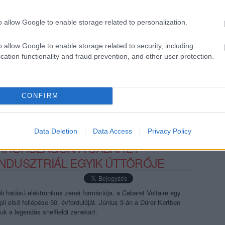
kkel szolgál a tavasz: érkezik az underground hiphop egyik
a By Storm, a Witch Fever és a 5 Seconds of Summer új lemezüket
o allow Google to enable storage related to personalization.
góta aktív, legendás zenészek is ellátogatnak végre Budapestre,
s vagy éppen a Cabaret…
o allow Google to enable storage related to security, including
cation functionality and fraud prevention, and other user protection.
TOVÁBB →
aire
5 seconds of summer
witch fever
christopher cross
by storm
rec133
CONFIRM
komment
Data Deletion
Data Access
Privacy Policy
YARORSZÁGON A CABARET
INDUSZTRIÁL EGYIK ÚTTÖRŐJE
b hatású elektronikus zenei formációja, a Cabaret Voltaire egy
li első fellépése 50. évfordulóját. Június 3-án a Dürer Kertben
juk a legendás sheffieldi zenekart.