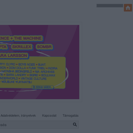
SÜTI BEÁLLÍTÁSOK MÓDOSÍTÁSA
Adatvédelem, irányelvek
Kapcsolat
Támogatás