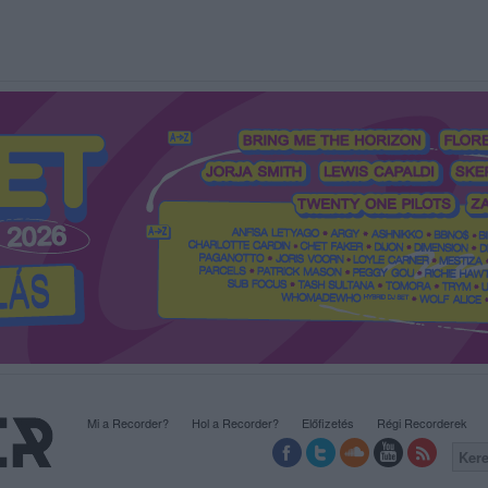
Mi a Recorder?
Hol a Recorder?
Előfizetés
Régi Recorderek