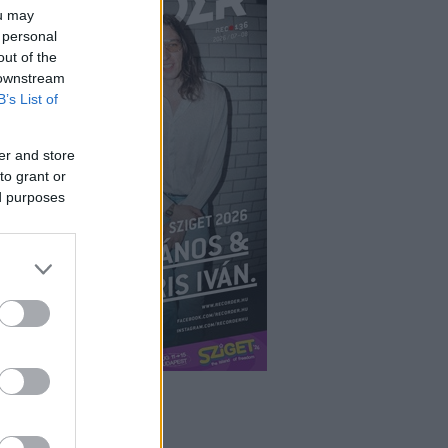
ou may
 personal
out of the
 downstream
B’s List of
er and store
to grant or
ed purposes
ÉPÉS