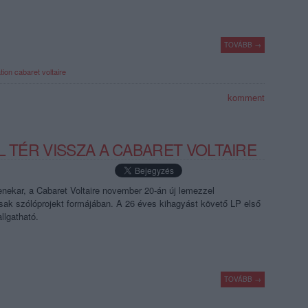
TOVÁBB →
ation
cabaret voltaire
komment
L TÉR VISSZA A CABARET VOLTAIRE
zenekar, a Cabaret Voltaire november 20-án új lemezzel
csak szólóprojekt formájában. A 26 éves kihagyást követő LP első
llgatható.
TOVÁBB →