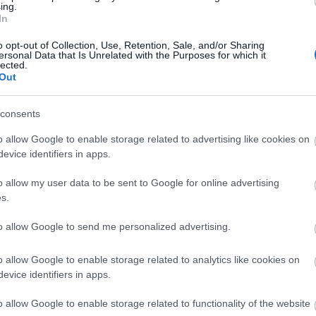
L, ÉS KITÖRT EGY KISEBB
ing.
LTAIRE-INTERJÚ
In
o opt-out of Collection, Use, Retention, Sale, and/or Sharing
ersonal Data that Is Unrelated with the Purposes for which it
ószínűleg utoljára lép fel Budapesten az elektronikus zene egyik
lected.
Out
a sheffieldi Cabaret Voltaire. Az 1973-ban indult zenekar eleinte
nipulált magnószalagokkal és talált hangokkal teremtett egy
 sokszor verekedésbe…
consents
o allow Google to enable storage related to advertising like cookies on
evice identifiers in apps.
TOVÁBB →
o allow my user data to be sent to Google for online advertising
nder
s.
komment
to allow Google to send me personalized advertising.
Y-DÍJAS LEGENDA ÉS DADAISTA
o allow Google to enable storage related to analytics like cookies on
evice identifiers in apps.
o allow Google to enable storage related to functionality of the website