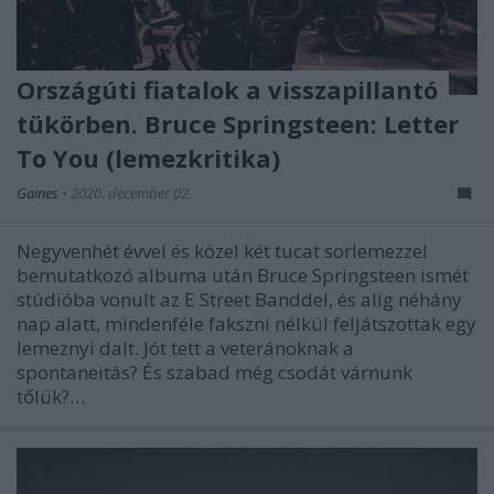
Országúti fiatalok a visszapillantó
tükörben. Bruce Springsteen: Letter
To You (lemezkritika)
Gaines
•
2020. december 02.
Negyvenhét évvel és közel két tucat sorlemezzel
bemutatkozó albuma után Bruce Springsteen ismét
stúdióba vonult az E Street Banddel, és alig néhány
nap alatt, mindenféle fakszni nélkül feljátszottak egy
lemeznyi dalt. Jót tett a veteránoknak a
spontaneitás? És szabad még csodát várnunk
tőlük?…