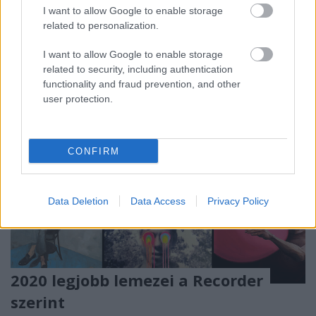
szerencsére megint csak Bécsig kell utazni az
I want to allow Google to enable storage
élményért.
related to personalization.
I want to allow Google to enable storage
related to security, including authentication
functionality and fraud prevention, and other
user protection.
CONFIRM
Data Deletion
Data Access
Privacy Policy
2020 legjobb lemezei a Recorder
szerint