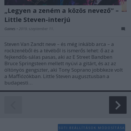
„Legyen a zeném a közös nevező” –
Little Steven-interjú
Gaines
•
2019. szeptember 11.
Steven Van Zandt neve – és még inkább arca – a
rockzenéből és a tévéből is ismerős lehet: ő az a
fejkendős-sálas pasas, aki az E Street Bandben
Bruce Springsteen mellett nyüvi a gitárt, és az az
öltönyös gengszter, aki Tony Soprano jobbkeze volt
a Maffiózókban. Little Steven augusztusban a
budapesti…
SÜTI BEÁLLÍTÁSOK MÓDOSÍTÁSA