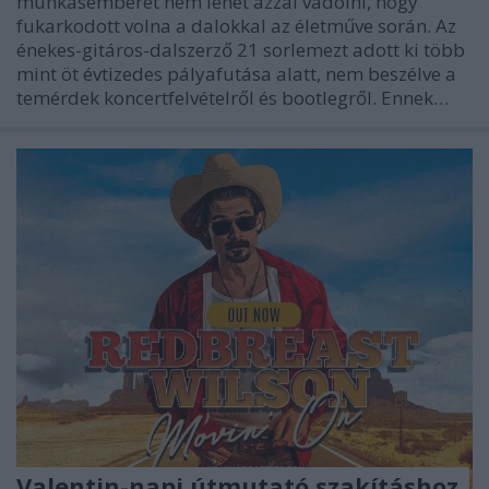
munkásemberét nem lehet azzal vádolni, hogy
fukarkodott volna a dalokkal az életműve során. Az
énekes-gitáros-dalszerző 21 sorlemezt adott ki több
mint öt évtizedes pályafutása alatt, nem beszélve a
temérdek koncertfelvételről és bootlegről. Ennek…
Valentin-napi útmutató szakításhoz