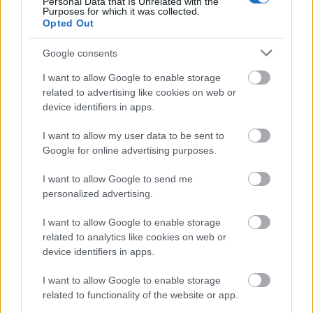
Personal Data that Is Unrelated with the
Purposes for which it was collected.
Opted Out
Google consents
I want to allow Google to enable storage
related to advertising like cookies on web or
device identifiers in apps.
I want to allow my user data to be sent to
Google for online advertising purposes.
I want to allow Google to send me
Jövőre Bécsben koncertezik Bruce
personalized advertising.
Springsteen
I want to allow Google to enable storage
srecorder
•
2022. május 24.
related to analytics like cookies on web or
device identifiers in apps.
2023-ban világkörüli turnéra indul zenekarával és
I want to allow Google to enable storage
átjön Európába is Bruce Springsteen. Magyar dátum
related to functionality of the website or app.
szokás szerint nincs az állomások között, de