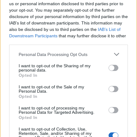
us or personal information disclosed to third parties prior to
your opt-out. You may separately opt-out of the further
disclosure of your personal information by third parties on the
IAB’s list of downstream participants. This information may
also be disclosed by us to third parties on the
IAB’s List of
Downstream Participants
that may further disclose it to other
third parties.
Please note that this website/app uses one or more Google
A munkásosztály és a rock and roll
Personal Data Processing Opt Outs
services and may gather and store information including but
szocializmus
not limited to your visit or usage behaviour. You may click to
I want to opt-out of the Sharing of my
personal data.
grant or deny consent to Google and its third-party tags to
RRRecorder
•
2022. szeptember 24.
Opted In
use your data for below specified purposes in below Google
consent section.
I want to opt-out of the Sale of my
Koncertjegy több ezer dollárért? Megvan a
Personal Data.
Opted In
közgazdasági racionalitása, de annak is, ha nem
kérnek ennyit, pedig tehetnék. Ez a cikk először a
I want to opt-out of processing my
Recorder magazin 97. számában jelent meg.
Personal Data for Targeted Advertising.
Opted In
I want to opt-out of Collection, Use,
Retention, Sale, and/or Sharing of my