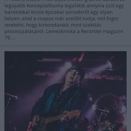
legújabb konceptalbuma legalább annyira szól egy
barátokkal közös éjszakai sörözésről egy olyan
helyen, ahol a csapos már azelőtt tudja, mit fogsz
rendelni, hogy kimondanád, mint szakítás
processzálásáról. Lemezkritika a Recorder magazin
79.…