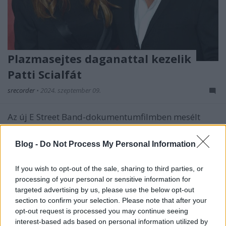
Plazmasejtes daganattal kezelik
Patti Scialfát
srecorder
•
2024. szeptember 09.
Az új E Street Band-dokumentumfilmben mesélt
először Bruce Springsteen felesége a rákról, amivel
már hat éve küzd.
Blog -
Do Not Process My Personal Information
If you wish to opt-out of the sale, sharing to third parties, or
processing of your personal or sensitive information for
targeted advertising by us, please use the below opt-out
section to confirm your selection. Please note that after your
opt-out request is processed you may continue seeing
interest-based ads based on personal information utilized by