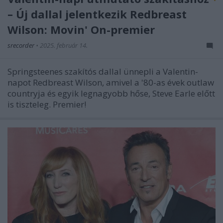
– Új dallal jelentkezik Redbreast
Wilson: Movin' On-premier
srecorder
•
2025. február 14.
Springsteenes szakítós dallal ünnepli a Valentin-
napot Redbreast Wilson, amivel a '80-as évek outlaw
countryja és egyik legnagyobb hőse, Steve Earle előtt
is tiszteleg. Premier!