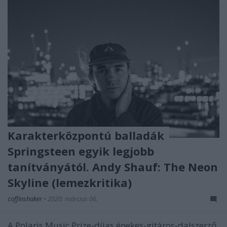
Karakterközpontú balladák
Springsteen egyik legjobb
tanítványától. Andy Shauf: The Neon
Skyline (lemezkritika)
coffinshaker
•
2020. március 06.
A Polaris Music Prize-díjas énekes-gitáros-dalszerző