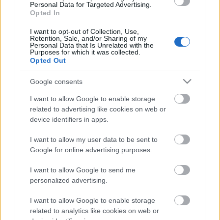
19-22. között a sokéves kihagyás után tavaly nagy
Personal Data for Targeted Advertising.
Opted In
sikerrel újraindított Brit Filmnapok. A British Council
és a BIFF (Budapest International Film Festival)
I want to opt-out of Collection, Use,
közös programjában nyolc filmet nézhetünk meg, a
Retention, Sale, and/or Sharing of my
Personal Data that Is Unrelated with the
kortárs brit nagyjátékfilmek mellett…
Purposes for which it was collected.
Opted Out
Google consents
I want to allow Google to enable storage
related to advertising like cookies on web or
device identifiers in apps.
I want to allow my user data to be sent to
Google for online advertising purposes.
I want to allow Google to send me
personalized advertising.
I want to allow Google to enable storage
related to analytics like cookies on web or