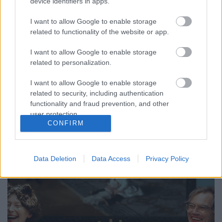
Bőven partiképes. 24 Hour Party
device identifiers in apps.
People
I want to allow Google to enable storage
related to functionality of the website or app.
Recorder.hu
•
2025. március 20.
I want to allow Google to enable storage
A 24 Hour Party People-ben nem is a vér-agy gáton
related to personalization.
áthaladó coolság a legjobb, hanem az, hogy egy
pillanatig sem érdekli, hogy coolnak tartod-e.
I want to allow Google to enable storage
Michael Winterbottom 2002-es filmje pontosan
related to security, including authentication
olyan punk, mint a zene, amiről szól. Ez a cikk
functionality and fraud prevention, and other
először a Recorder magazin 122. számában jelent
user protection.
CONFIRM
meg.
Data Deletion
Data Access
Privacy Policy