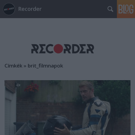
Recorder
Címkék
»
brit_filmnapok