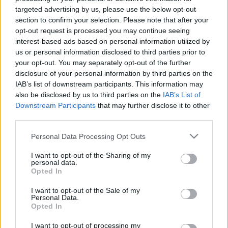
targeted advertising by us, please use the below opt-out
section to confirm your selection. Please note that after your
opt-out request is processed you may continue seeing
interest-based ads based on personal information utilized by
us or personal information disclosed to third parties prior to
your opt-out. You may separately opt-out of the further
disclosure of your personal information by third parties on the
IAB’s list of downstream participants. This information may
also be disclosed by us to third parties on the
IAB’s List of
Downstream Participants
that may further disclose it to other
third parties.
Please note that this website/app uses one or more Google
Personal Data Processing Opt Outs
Időhurkos rejtély, Charli XCX érzéki
services and may gather and store information including but
not limited to your visit or usage behaviour. You may click to
I want to opt-out of the Sharing of my
meséje és egy igazi angol klasszikus
personal data.
grant or deny consent to Google and its third-party tags to
Opted In
az idei Brit Filmnapokon
use your data for below specified purposes in below Google
consent section.
I want to opt-out of the Sale of my
srecorder
•
2026. március 14.
Personal Data.
Opted In
Idén is a Puskinban kerül megrendezésre március
I want to opt-out of processing my