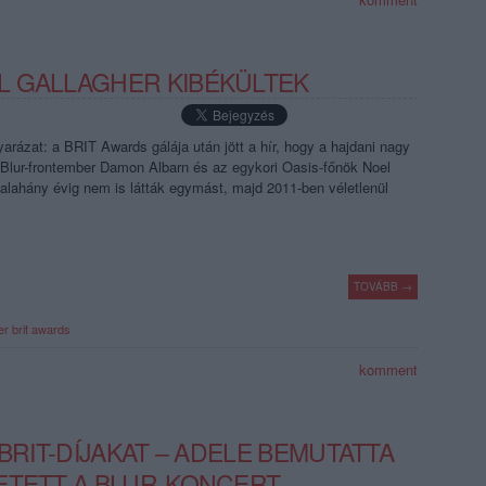
L GALLAGHER KIBÉKÜLTEK
ázat: a BRIT Awards gálája után jött a hír, hogy a hajdani nagy
a Blur-frontember Damon Albarn és az egykori Oasis-főnök Noel
valahány évig nem is látták egymást, majd 2011-ben véletlenül
TOVÁBB →
er
brit awards
komment
 BRIT-DÍJAKAT – ADELE BEMUTATTA
ETETT A BLUR-KONCERT