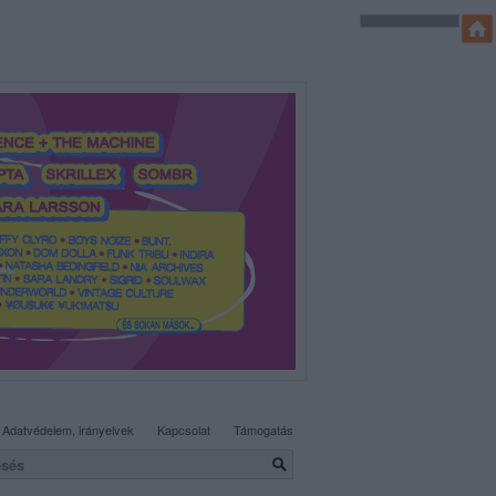
SÜTI BEÁLLÍTÁSOK MÓDOSÍTÁSA
Adatvédelem, irányelvek
Kapcsolat
Támogatás