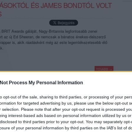
LÁSOKTÓL ÉS JAMES BONDTÓL VOLT
S
a BRIT Awards gáláját, Nagy-Britannia legfontosabb zenei
yert az új Ed Sheeran, de nemcsak a bánatos énekes-dalszerző
 rapper is, akik ráadásként még az este legemlékezetesebb élő
ák.
TOVÁBB →
lewis capaldi
Not Process My Personal Information
komment
to opt-out of the sale, sharing to third parties, or processing of your per
formation for targeted advertising by us, please use the below opt-out s
r selection. Please note that after your opt-out request is processed y
DOTT ELŐ, MADONNA HATALMASAT
eing interest-based ads based on personal information utilized by us or
, ÉS DÍJAKAT IS ÁTADTAK
disclosed to third parties prior to your opt-out. You may separately opt-
losure of your personal information by third parties on the IAB’s list of