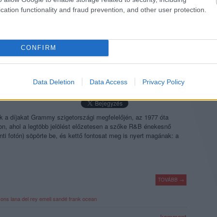
TOVÁBB →
cation functionality and fraud prevention, and other user protection.
komment
CONFIRM
D & SONS ÉS LANA DEL REY IS
Data Deletion
Data Access
Privacy Policy
WARDSON
k a díjakat Grammy szigetországi megfelelőjén, az 1977 óta
on, ahol a legtöbb jelölést előzetesen a szőke R&B énekesnő
nti fotón) söpörte be, és kettő fontosat meg is nyert magának: a
TOVÁBB →
sons
lana del rey
emeli sandé
frank ocean
komment