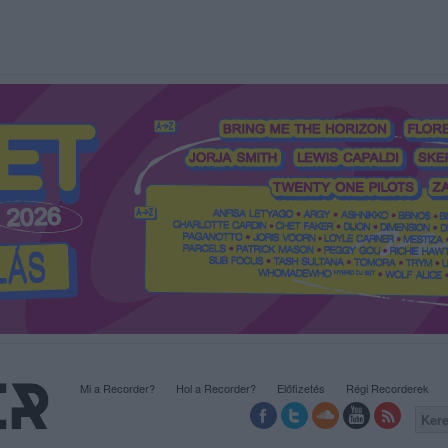
Mi a Recorder?
Hol a Recorder?
Előfizetés
Régi Recorderek