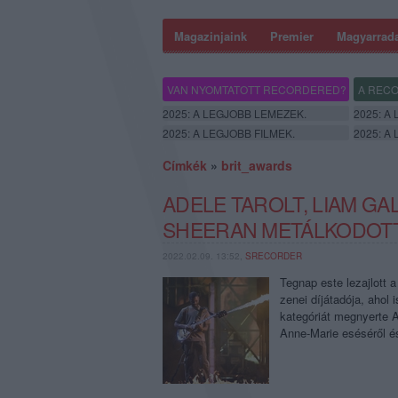
Magazinjaink
Premier
Magyarrad
VAN NYOMTATOTT RECORDERED?
A RECO
2025: A LEGJOBB LEMEZEK.
2025: A
2025: A LEGJOBB FILMEK.
2025: A
Címkék
»
brit_awards
ADELE TAROLT, LIAM G
SHEERAN METÁLKODOTT
2022.02.09. 13:52,
SRECORDER
Tegnap este lezajlott 
zenei díjátadója, ahol
kategóriát megnyerte 
Anne-Marie eséséről é