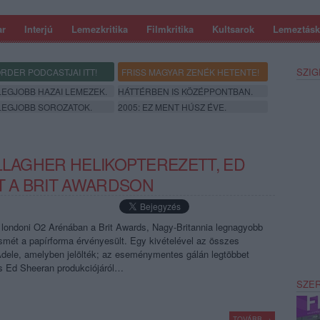
ar
Interjú
Lemezkritika
Filmkritika
Kultsarok
Lemeztásk
SZIG
RDER PODCASTJAI ITT!
FRISS MAGYAR ZENÉK HETENTE!
 LEGJOBB HAZAI LEMEZEK.
HÁTTÉRBEN IS KÖZÉPPONTBAN.
 LEGJOBB SOROZATOK.
2005: EZ MENT HÚSZ ÉVE.
ALLAGHER HELIKOPTEREZETT, ED
 A BRIT AWARDSON
a londoni O2 Arénában a Brit Awards, Nagy-Britannia legnagyobb
 ismét a papírforma érvényesült. Egy kivételével az összes
Adele, amelyben jelölték; az eseménymentes gálán legtöbbet
s Ed Sheeran produkciójáról…
SZE
TOVÁBB →