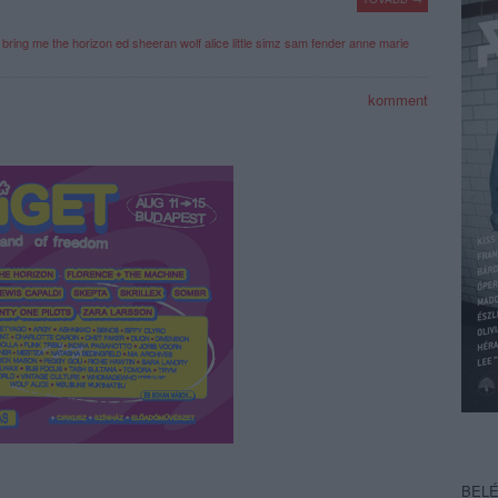
bring me the horizon
ed sheeran
wolf alice
little simz
sam fender
anne marie
komment
BEL