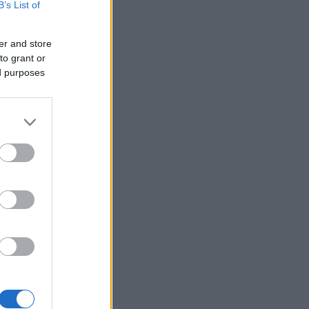
B’s List of
er and store
to grant or
ed purposes