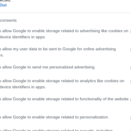
Out
consents
TOVÁBB →
o allow Google to enable storage related to advertising like cookies on
evice identifiers in apps.
komment
o allow my user data to be sent to Google for online advertising
s.
KTROMOS CIGIT SZÍVNAK - NOEL
to allow Google to send me personalized advertising.
ARDSRÓL
o allow Google to enable storage related to analytics like cookies on
evice identifiers in apps.
an az egykori Oasis-dalszerző a szigetország Grammyjének is
ól: szerinte az egész rendezvény leírható egyetlen momentummal,
o allow Google to enable storage related to functionality of the website
obosának szájában felizzott egy elektromos cigaretta. Zöld
DEKÖZBEN 17…
o allow Google to enable storage related to personalization.
o allow Google to enable storage related to security, including