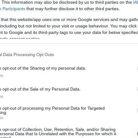
. This information may also be disclosed by us to third parties on the
IA
 a BRIT Awards, Nagy-Britannia legfontosabb zenei díjátadója. A
Participants
that may further disclose it to other third parties.
eglepetés nem akadt, inkább az élő fellépők hoztak izgalmat.
 that this website/app uses one or more Google services and may gath
tt elő készülő lemezéről, Madonna pedig leesett a színpadról. A
including but not limited to your visit or usage behaviour. You may click 
 to Google and its third-party tags to use your data for below specifi
ogle consent section.
TOVÁBB →
l Data Processing Opt Outs
royal blood
o opt-out of the Sharing of my personal data.
komment
In
o opt-out of the Sale of my Personal Data.
! - A 2014-ES BRIT AWARDS NAGY
In
to opt-out of processing my Personal Data for Targeted
ing.
In
kijelentés volt a 2014. február 19-i Brit Awards díjátadó
anata, mert a legjobb nemzetközi férfi előadó győztese, David
o opt-out of Collection, Use, Retention, Sale, and/or Sharing
ersonal Data that Is Unrelated with the Purposes for which it
gyesült Királyság egységállamától elszakadni kívánó Skóciának.
lected.