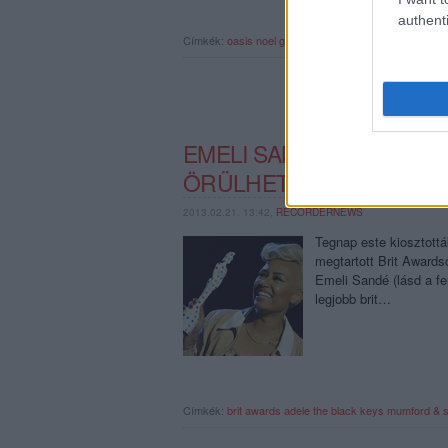
authenti
Címkék:
oasis
noel gallagher
brit awards
EMELI SANDÉ, A MUMFOR
ÖRÜLHETETT A BRIT A
2013.02.21. 13:42,
RECORDERNEWS
Tegnap este kiosztottá
megtartott Brit Awards
Emeli Sandé (lásd a fe
legjobb brit…
Címkék:
brit awards
adele
the black keys
mumford & 