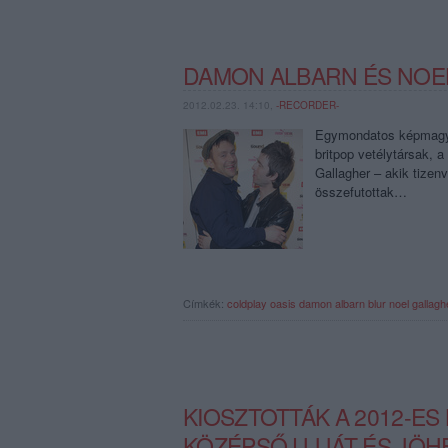
DAMON ALBARN ÉS NOE
2012.02.23. 14:10,
-RECORDER-
Egymondatos képmagyar
britpop vetélytársak, 
Gallagher – akik tizen
összefutottak…
Címkék:
coldplay
oasis
damon albarn
blur
noel gallagh
KIOSZTOTTÁK A 2012-ES
KÖZÉPSŐ UJJÁT ÉS JÖH