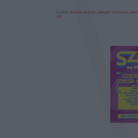
Címkék:
díjátadó
dave
liam gallagher
brit awards
adele
inflo