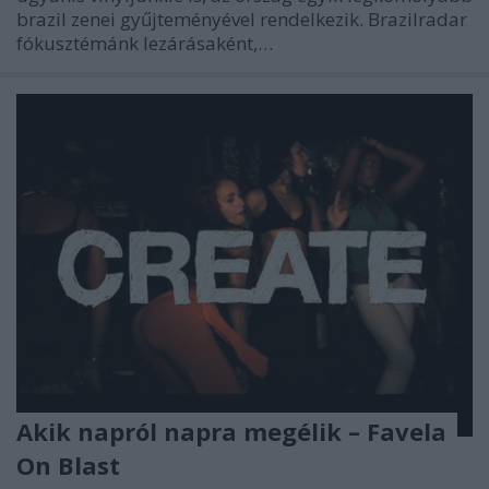
brazil zenei gyűjteményével rendelkezik. Brazilradar
fókusztémánk lezárásaként,…
Akik napról napra megélik – Favela
On Blast