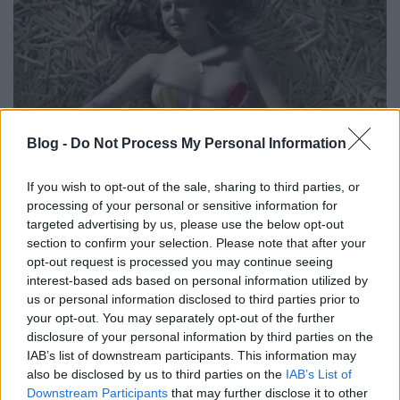
Blog -
Do Not Process My Personal Information
Brazilektro - brazil tánczenei körkép
If you wish to opt-out of the sale, sharing to third parties, or
processing of your personal or sensitive information for
Frontrecorder
•
2014. július 07.
targeted advertising by us, please use the below opt-out
section to confirm your selection. Please note that after your
opt-out request is processed you may continue seeing
A vébére időzítve a brit tánczene két intézményesült
interest-based ads based on personal information utilized by
figurája is előállt a maga brazil válogatottjával:
us or personal information disclosed to third parties prior to
Gilles Peterson a brazil zene sztárjaiból és feltörekvő
your opt-out. You may separately opt-out of the further
tehetségeiből, valamint brit producerekből
disclosure of your personal information by third parties on the
összeállított csapattal vette fel a Brasil Bam Bam
IAB’s list of downstream participants. This information may
Bam albumot, Fatboy…
also be disclosed by us to third parties on the
IAB’s List of
Downstream Participants
that may further disclose it to other