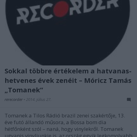
Sokkal többre értékelem a hatvanas-
hetvenes évek zenéit – Móricz Tamás
„Tomanek”
rerecorder
•
2014. július 27.
Tomanek a Tilos Rádió brazil zenei szakértője, 13.
éve futó állandó műsora, a Bossa bom dia
hétfőnként szól – naná, hogy vinylekről. Tomanek
ugyanis vinyljunkie is, az ország egyik legkomolyabb