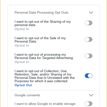
third parties.
Please note that this website/app uses one or more Google
Personal Data Processing Opt Outs
services and may gather and store information including but
not limited to your visit or usage behaviour. You may click to
I want to opt-out of the Sharing of my
personal data.
grant or deny consent to Google and its third-party tags to
Opted In
use your data for below specified purposes in below Google
consent section.
I want to opt-out of the Sale of my
Personal Data.
Opted In
I want to opt-out of processing my
Personal Data for Targeted Advertising.
Opted In
I want to opt-out of Collection, Use,
"Kirakják a cicit" - Pimenta-interjú
Retention, Sale, and/or Sharing of my
Personal Data that Is Unrelated with the
Purposes for which it was collected.
Frontrecorder
•
2014. július 04.
Opted Out
Brazíliában legalább olyan szerteágazóan sokszínű
Google consents
kultúrája van a táncnak, mint a zenének. Ebből
I want to allow Google to enable storage
próbál átadni valamit Budapesten a Brazil