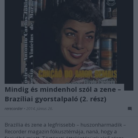
Mindig és mindenhol szól a zene –
Brazíliai gyorstalpaló (2. rész)
rerecorder
•
2014. június 26.
Brazília és zene a legfrissebb – huszonharmadik –
Recorder magazin fókusztémája, naná, hogy a