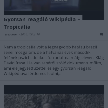
Gyorsan reagáló Wikipédia –
Tropicália
rerecorder
•
2014. július 10.
Nem a tropicália volt a legnagyobb hatású brazil
zenei mozgalom, de a hatvanas évek második
felének pszichedelikus forradalma máig eleven. Klág
Dávid írása. Ha van zenéről szóló dokumentumfilm,
ami elé jegyzetfüzettel és egy gyorsan reagáló
Wikipédiával érdemes leülni,…