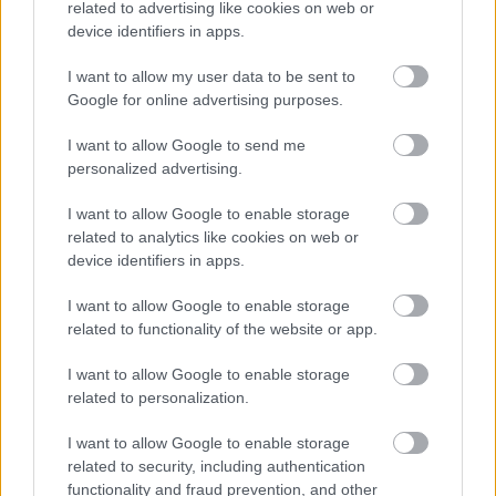
related to advertising like cookies on web or
Kulturális Központ, legközelebb épp most
device identifiers in apps.
szombaton és vasárnap, a Palatinus Strandon zajló
Brazil Latin Hétvégén. A központ egyik…
I want to allow my user data to be sent to
Google for online advertising purposes.
I want to allow Google to send me
personalized advertising.
I want to allow Google to enable storage
related to analytics like cookies on web or
device identifiers in apps.
I want to allow Google to enable storage
related to functionality of the website or app.
I want to allow Google to enable storage
related to personalization.
I want to allow Google to enable storage
Nemszamba – brazil pop & rock
related to security, including authentication
functionality and fraud prevention, and other
rerecorder
•
2014. július 02.