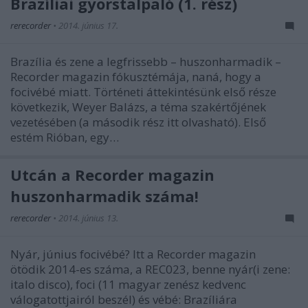
Brazíliai gyorstalpaló (1. rész)
rerecorder
•
2014. június 17.
Brazília és zene a legfrissebb – huszonharmadik –
Recorder magazin fókusztémája, naná, hogy a
focivébé miatt. Történeti áttekintésünk első része
következik, Weyer Balázs, a téma szakértőjének
vezetésében (a második rész itt olvasható). Első
estém Rióban, egy…
Utcán a Recorder magazin
huszonharmadik száma!
rerecorder
•
2014. június 13.
Nyár, június focivébé? Itt a Recorder magazin
ötödik 2014-es száma, a REC023, benne nyár(i zene:
italo disco), foci (11 magyar zenész kedvenc
válogatottjairól beszél) és vébé: Brazíliára