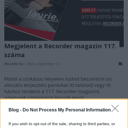
Megjelent a Recorder magazin 117.
száma
Recorder.hu
•
2024. szeptember 12.
Mától a szokásos helyeken tudod beszerezni (az
aktuális terjesztési pontokat itt találod) vagy itt
házhoz rendelni a 117. Recorder magazint,
amelynek címlapjáról korunk egyik
legtehetségesebb énekes-dalszerzője, laurie. néz
ránk. Lássuk, mi van még az ingyenes újságban!
Blog -
Do Not Process My Personal Information
If you wish to opt-out of the sale, sharing to third parties, or