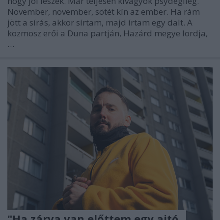
hogy jól leszek. Már teljesen kivagyok psydegileg.
November, november, sötét kín az ember. Ha rám
jött a sírás, akkor sírtam, majd írtam egy dalt. A
kozmosz erői a Duna partján, Hazárd megye lordja,
…
"Ha zárva van előttem egy ajtó,