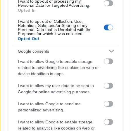
I want to opt-out of processing my
(dob), Hock Ernő (bőgő) a jazz-soul-hiphop-satöbbi
Personal Data for Targeted Advertising.
életben számos formációban megfordultak, és ezen
Opted In
kívül is kísérleteznek sok mindennel. 2021-es, a
I want to opt-out of Collection, Use,
Normafa Síházban felvett koncertjükön
Retention, Sale, and/or Sharing of my
sztenderdeket játszanak, de sajátos felfogásban. Ez
Personal Data that Is Unrelated with the
Purposes for which it was collected.
a minikritika…
Opted Out
Google consents
I want to allow Google to enable storage
related to advertising like cookies on web or
device identifiers in apps.
I want to allow my user data to be sent to
Google for online advertising purposes.
I want to allow Google to send me
personalized advertising.
I want to allow Google to enable storage
related to analytics like cookies on web or