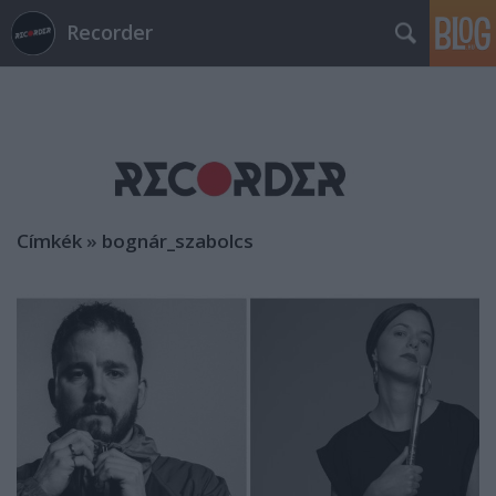
Recorder
Címkék
»
bognár_szabolcs