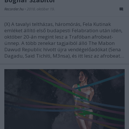
Recorder.hu
•
2018. október 19.
(X) A tavalyi teltházas, háromórás, Fela Kutinak
emléket állító első budapesti Felabration után idén,
október 20-án megint lesz a Trafóban afrobeat-
ünnep. A több zenekar tagjaiból álló The Mabon
Dawud Republic hívott újra vendégelőadókat (Sena
Dagadu, Saïd Tichiti, M3nsa), és itt lesz az afrobeat…