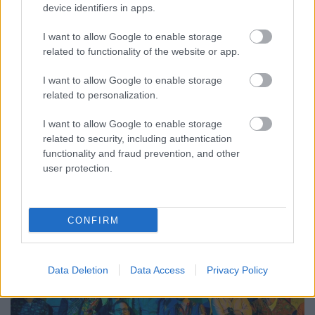
device identifiers in apps.
Bonts egy édes vermutot, a szovjet
I want to allow Google to enable storage
űrprogram halott - Rec.hu
related to functionality of the website or app.
RRRecorder
•
2023. november 16.
I want to allow Google to enable storage
related to personalization.
Sokáig hittem, hogy te vagy a minden. Halottakat
könnyű produkálni, tanár úr! Százfele nézek, hogy ne
I want to allow Google to enable storage
lássak. Ámbrás kikelet nyomja a szívemet. Egy
related to security, including authentication
kórházi ágyban fekszem, és nincsen semmim, csak
functionality and fraud prevention, and other
egy új zeném. Sötétségből teremtetett
user protection.
szuperintelligens entitás; sima cica flow; beszív,
megtisztít,…
CONFIRM
Data Deletion
Data Access
Privacy Policy