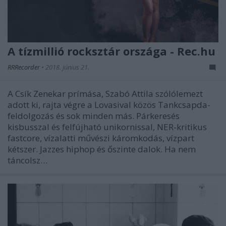
A tízmillió rocksztár országa - Rec.hu
RRRecorder
•
2018. június 21.
A Csík Zenekar prímása, Szabó Attila szólólemezt
adott ki, rajta végre a Lovasival közös Tankcsapda-
feldolgozás és sok minden más. Párkeresés
kisbusszal és felfújható unikornissal, NER-kritikus
fastcore, vízalatti művészi káromkodás, vízpart
kétszer. Jazzes hiphop és őszinte dalok. Ha nem
táncolsz…