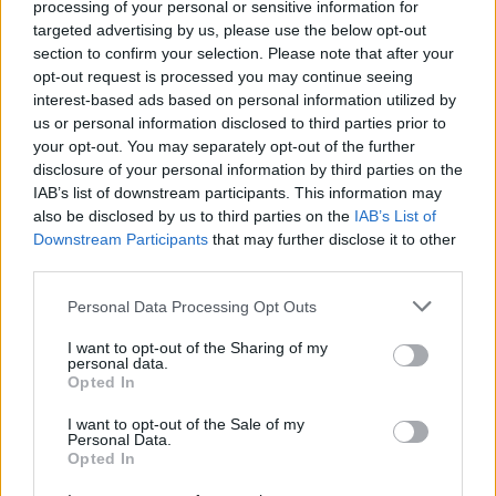
processing of your personal or sensitive information for
targeted advertising by us, please use the below opt-out
section to confirm your selection. Please note that after your
opt-out request is processed you may continue seeing
interest-based ads based on personal information utilized by
us or personal information disclosed to third parties prior to
your opt-out. You may separately opt-out of the further
disclosure of your personal information by third parties on the
IAB’s list of downstream participants. This information may
also be disclosed by us to third parties on the
IAB’s List of
Downstream Participants
that may further disclose it to other
third parties.
Please note that this website/app uses one or more Google
Personal Data Processing Opt Outs
Pszichedelikus szellő a Normafán.
services and may gather and store information including but
not limited to your visit or usage behaviour. You may click to
I want to opt-out of the Sharing of my
Bognár, Boros, Hock: Normafa
personal data.
grant or deny consent to Google and its third-party tags to
Opted In
(lemezkritika)
use your data for below specified purposes in below Google
consent section.
I want to opt-out of the Sale of my
RRRecorder
•
2024. február 04.
Personal Data.
Opted In
Bognár Szabolcs (Hohner Pianet), Boros Levente