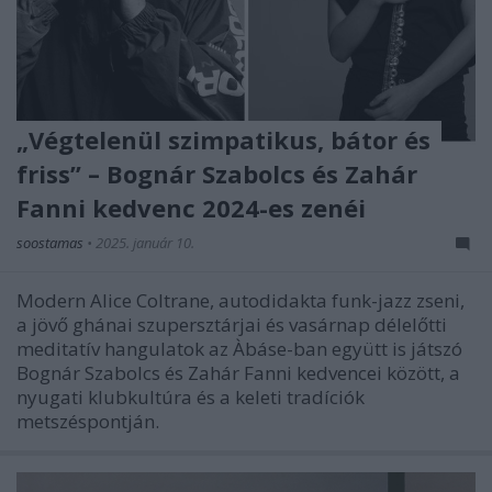
„Végtelenül szimpatikus, bátor és
friss” – Bognár Szabolcs és Zahár
Fanni kedvenc 2024-es zenéi
soostamas
•
2025. január 10.
Modern Alice Coltrane, autodidakta funk-jazz zseni,
a jövő ghánai szupersztárjai és vasárnap délelőtti
meditatív hangulatok az Àbáse-ban együtt is játszó
Bognár Szabolcs és Zahár Fanni kedvencei között, a
nyugati klubkultúra és a keleti tradíciók
metszéspontján.