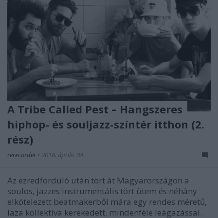
A Tribe Called Pest – Hangszeres
hiphop- és souljazz-színtér itthon (2.
rész)
rerecorder
•
2018. április 04.
Az ezredforduló után tört át Magyarországon a
soulos, jazzes instrumentális tört ütem és néhány
elkötelezett beatmakerből mára egy rendes méretű,
laza kollektíva kerekedett, mindenféle leágazással.