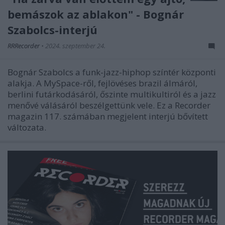
bemászok az ablakon" - Bognár
Szabolcs-interjú
RRRecorder
•
2024. szeptember 24.
Bognár Szabolcs a funk-jazz-hiphop színtér központi
alakja. A MySpace-ről, fejlövéses brazil álmáról,
berlini futárkodásáról, őszinte multikultiról és a jazz
menővé válásáról beszélgettünk vele. Ez a Recorder
magazin 117. számában megjelent interjú bővített
változata.