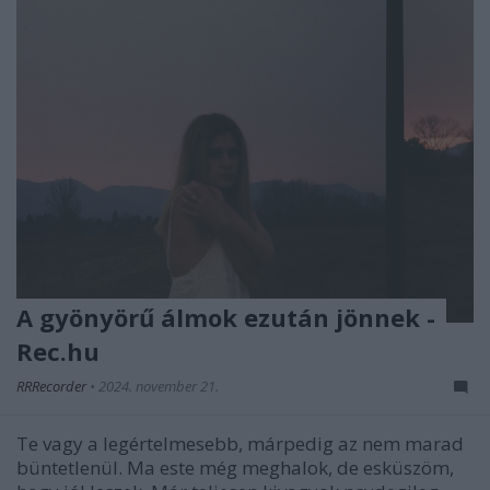
A gyönyörű álmok ezután jönnek -
Rec.hu
RRRecorder
•
2024. november 21.
Te vagy a legértelmesebb, márpedig az nem marad
büntetlenül. Ma este még meghalok, de esküszöm,