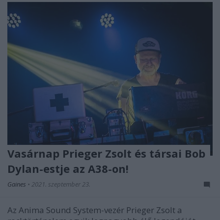
Vasárnap Prieger Zsolt és társai Bob
Dylan-estje az A38-on!
Gaines
•
2021. szeptember 23.
Az Anima Sound System-vezér Prieger Zsolt a