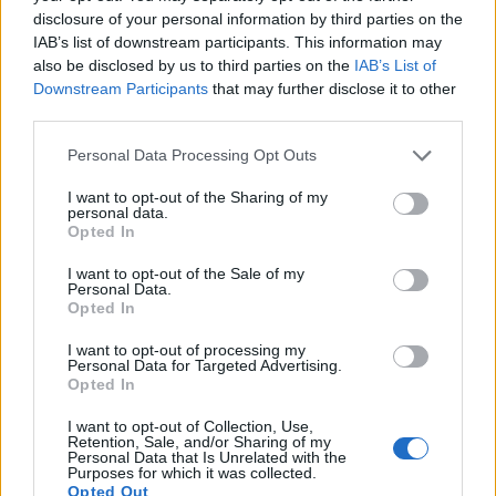
disclosure of your personal information by third parties on the
IAB’s list of downstream participants. This information may
also be disclosed by us to third parties on the
IAB’s List of
Downstream Participants
that may further disclose it to other
third parties.
Please note that this website/app uses one or more Google
Personal Data Processing Opt Outs
services and may gather and store information including but
not limited to your visit or usage behaviour. You may click to
I want to opt-out of the Sharing of my
personal data.
grant or deny consent to Google and its third-party tags to
Opted In
use your data for below specified purposes in below Google
consent section.
I want to opt-out of the Sale of my
Personal Data.
David Bowie és Leonard Cohen sem
Opted In
búcsúzott szebben. Bob Dylan: Rough
I want to opt-out of processing my
Personal Data for Targeted Advertising.
And Rowdy Ways (lemezkritika)
Opted In
coffinshaker
•
2020. szeptember 21.
I want to opt-out of Collection, Use,
Retention, Sale, and/or Sharing of my
Personal Data that Is Unrelated with the
Bob Dylannek még karriere hatodik évtizedébe lépve
Purposes for which it was collected.
Opted Out