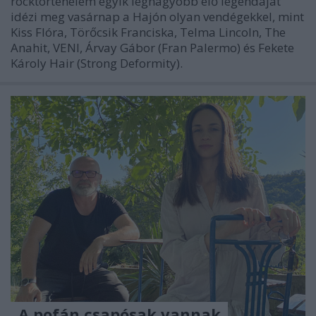
rocktörténelem egyik legnagyobb élő legendáját
idézi meg vasárnap a Hajón olyan vendégekkel, mint
Kiss Flóra, Törőcsik Franciska, Telma Lincoln, The
Anahit, VENI, Árvay Gábor (Fran Palermo) és Fekete
Károly Hair (Strong Deformity).
„A pofán csapósak vannak