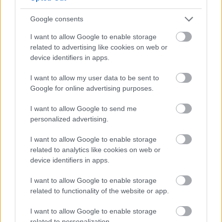
is van mondanivalója, de nem épp olyan, mint amire
egy énekes-dalszerző harminckilencedik (!)
Google consents
albumától számítanánk. Vagy mégis? Lemezkritika a
Recorder magazin 81. lapszámából.
I want to allow Google to enable storage
related to advertising like cookies on web or
device identifiers in apps.
I want to allow my user data to be sent to
Google for online advertising purposes.
I want to allow Google to send me
personalized advertising.
I want to allow Google to enable storage
related to analytics like cookies on web or
device identifiers in apps.
I want to allow Google to enable storage
related to functionality of the website or app.
Bob Dylan rekordokat döntöget új
I want to allow Google to enable storage
related to personalization.