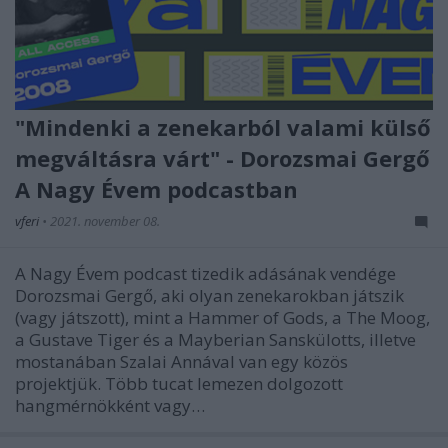
"Mindenki a zenekarból valami külső
megváltásra várt" - Dorozsmai Gergő
A Nagy Évem podcastban
vferi
•
2021. november 08.
A Nagy Évem podcast tizedik adásának vendége
Dorozsmai Gergő, aki olyan zenekarokban játszik
(vagy játszott), mint a Hammer of Gods, a The Moog,
a Gustave Tiger és a Mayberian Sanskülotts, illetve
mostanában Szalai Annával van egy közös
projektjük. Több tucat lemezen dolgozott
hangmérnökként vagy…