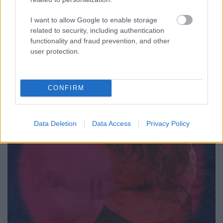
lemezével
Gaines
•
2020. június 30.
I want to allow Google to enable storage
related to security, including authentication
functionality and fraud prevention, and other
Kettőt is: egyet az amerikai albumlistákon, egyet
user protection.
meg a briteknél. Ahogy kell.
CONFIRM
Data Deletion
Data Access
Privacy Policy