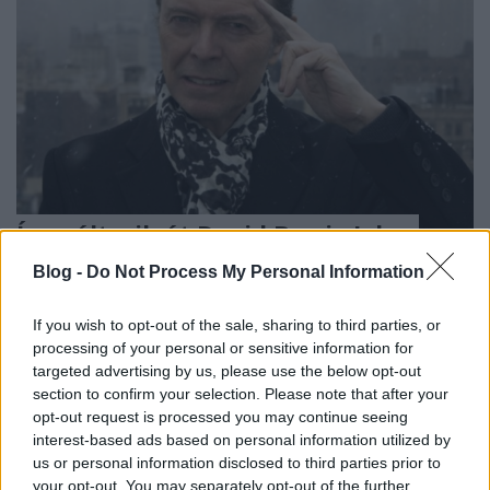
Így változik át David Bowie John
Lennonná és Bob Dylanné
Blog -
Do Not Process My Personal Information
Gaines
•
2021. január 08.
If you wish to opt-out of the sale, sharing to third parties, or
processing of your personal or sensitive information for
Ma lett volna 74 éves David Bowie, az évforduló
targeted advertising by us, please use the below opt-out
alkalmából először vált elérhetővé két kiadatlan
section to confirm your selection. Please note that after your
feldolgozás az énekes-dalszerzőtől.
opt-out request is processed you may continue seeing
interest-based ads based on personal information utilized by
us or personal information disclosed to third parties prior to
your opt-out. You may separately opt-out of the further