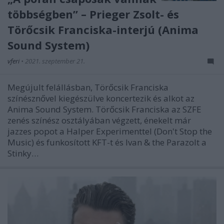
többségben” – Prieger Zsolt- és
Törőcsik Franciska-interjú (Anima
Sound System)
vferi
•
2021. szeptember 21.
Megújult felállásban, Törőcsik Franciska
színésznővel kiegészülve koncertezik és alkot az
Anima Sound System. Törőcsik Franciska az SZFE
zenés színész osztályában végzett, énekelt már
jazzes popot a Halper Experimenttel (Don't Stop the
Music) és funkosított KFT-t és Ivan & the Parazolt a
Stinky…