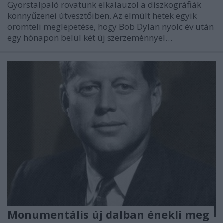
Gyorstalpaló rovatunk elkalauzol a diszkográfiák
könnyűzenei útvesztőiben. Az elmúlt hetek egyik
örömteli meglepetése, hogy Bob Dylan nyolc év után
egy hónapon belül két új szerzeménnyel…
Monumentális új dalban énekli meg