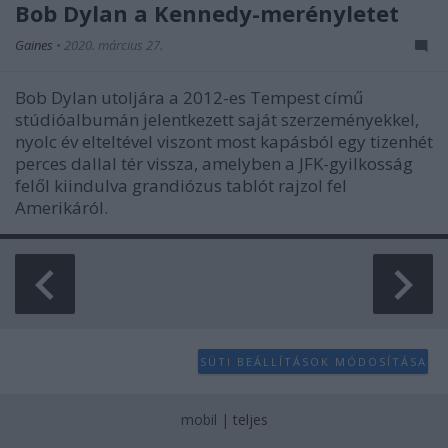
Bob Dylan a Kennedy-merényletet
Gaines
•
2020. március 27.
Bob Dylan utoljára a 2012-es Tempest című
stúdióalbumán jelentkezett saját szerzeményekkel,
nyolc év elteltével viszont most kapásból egy tizenhét
perces dallal tér vissza, amelyben a JFK-gyilkosság
felől kiindulva grandiózus tablót rajzol fel
Amerikáról.
SÜTI BEÁLLÍTÁSOK MÓDOSÍTÁSA
mobil
|
teljes