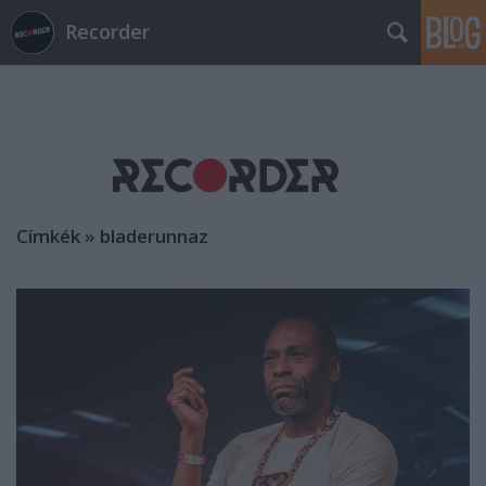
Recorder
Címkék
»
bladerunnaz