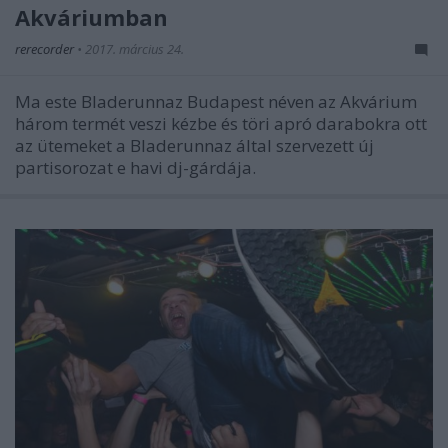
Akváriumban
rerecorder
•
2017. március 24.
Ma este Bladerunnaz Budapest néven az Akvárium
három termét veszi kézbe és töri apró darabokra ott
az ütemeket a Bladerunnaz által szervezett új
partisorozat e havi dj-gárdája.