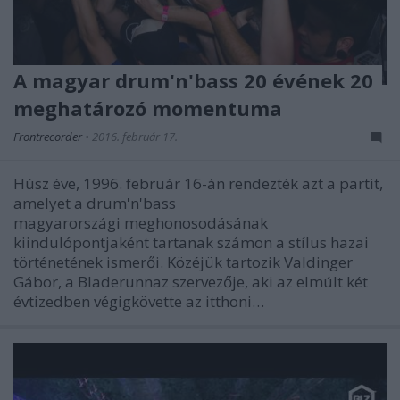
A magyar drum'n'bass 20 évének 20
meghatározó momentuma
Frontrecorder
•
2016. február 17.
Húsz éve, 1996. február 16-án rendezték azt a partit,
amelyet a drum'n'bass
magyarországi meghonosodásának
kiindulópontjaként tartanak számon a stílus hazai
történetének ismerői. Közéjük tartozik Valdinger
Gábor, a Bladerunnaz szervezője, aki az elmúlt két
évtizedben végigkövette az itthoni…