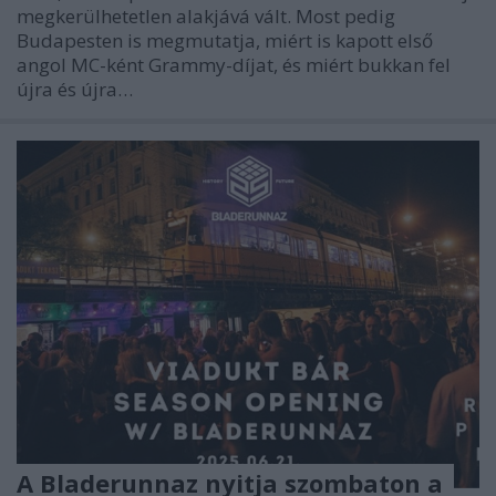
megkerülhetetlen alakjává vált. Most pedig
Budapesten is megmutatja, miért is kapott első
angol MC-ként Grammy-díjat, és miért bukkan fel
újra és újra…
A Bladerunnaz nyitja szombaton a