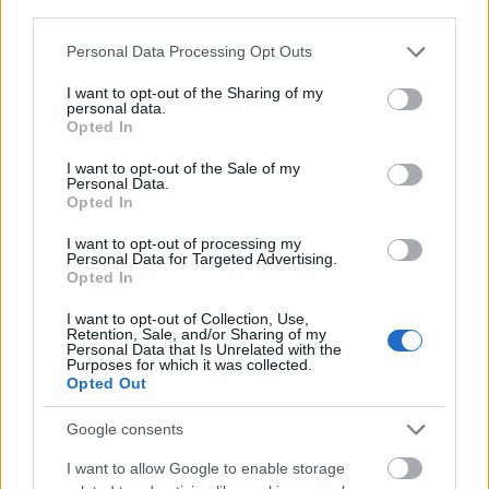
third parties.
Please note that this website/app uses one or more Google
Personal Data Processing Opt Outs
services and may gather and store information including but
not limited to your visit or usage behaviour. You may click to
I want to opt-out of the Sharing of my
personal data.
Ma este Bladerunnaz 20th Birthday
grant or deny consent to Google and its third-party tags to
Opted In
use your data for below specified purposes in below Google
az Akvárium Klubban!
consent section.
I want to opt-out of the Sale of my
Personal Data.
Recorder.hu
•
2019. február 23.
Opted In
Az este 8-kor kezdődő early show-t fémjelző
I want to opt-out of processing my
Personal Data for Targeted Advertising.
Wilkinson után sem érdemes hazaindulni a
Opted In
szülinapi partiról az Akváriumból, mert a klub
mindhárom termében folytatódik a buli. A
I want to opt-out of Collection, Use,
Retention, Sale, and/or Sharing of my
NagyHallban a londoni drum&bass legendája,
Personal Data that Is Unrelated with the
Jamie Quinn aka Matrix, majd a hollandiai
Purposes for which it was collected.
Opted Out
Groningenben dolgozó Martijn Sonderen…
Google consents
I want to allow Google to enable storage