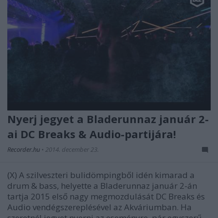
Nyerj jegyet a Bladerunnaz január 2-
ai DC Breaks & Audio-partijára!
Recorder.hu
•
2014. december 23.
(X) A szilveszteri bulidömpingből idén kimarad a
drum & bass, helyette a Bladerunnaz január 2-án
tartja 2015 első nagy megmozdulását DC Breaks és
Audio vendégszereplésével az Akváriumban. Ha
szeretnél jegyet nyerni az eseményre, pár egyszerű