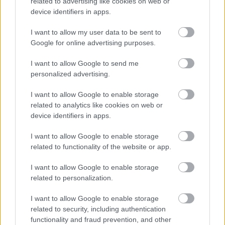
related to advertising like cookies on web or
device identifiers in apps.
I want to allow my user data to be sent to
Google for online advertising purposes.
I want to allow Google to send me
personalized advertising.
I want to allow Google to enable storage
related to analytics like cookies on web or
device identifiers in apps.
Bladerunnaz – A bookolás szépsége
I want to allow Google to enable storage
(Magyar koncertszervezők,
related to functionality of the website or app.
promóterek 2018-ban 4.)
I want to allow Google to enable storage
related to personalization.
rerecorder
•
2018. február 06.
I want to allow Google to enable storage
A hazai lemezkiadókat bemutató körképünk után
related to security, including authentication
most a magyar koncert- és partiszervezőcégekről,
functionality and fraud prevention, and other