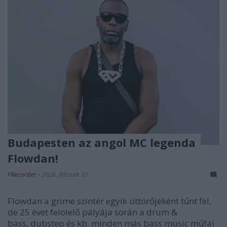
Budapesten az angol MC legenda
Flowdan!
FRecorder
•
2026. február 01.
Flowdan a grime színtér egyik úttörőjeként tűnt fel,
de 25 évet felölelő pályája során a drum &
bass, dubstep és kb. minden más bass music műfaj