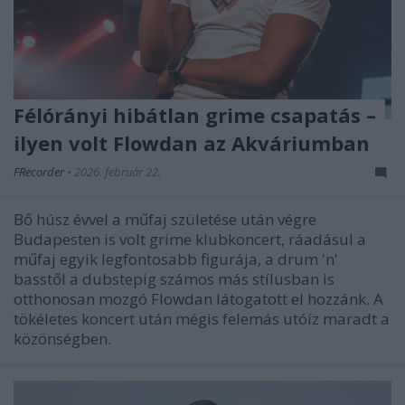
Félórányi hibátlan grime csapatás –
ilyen volt Flowdan az Akváriumban
FRecorder
•
2026. február 22.
Bő húsz évvel a műfaj születése után végre
Budapesten is volt grime klubkoncert, ráadásul a
műfaj egyik legfontosabb figurája, a drum 'n'
basstől a dubstepig számos más stílusban is
otthonosan mozgó Flowdan látogatott el hozzánk. A
tökéletes koncert után mégis felemás utóíz maradt a
közönségben.