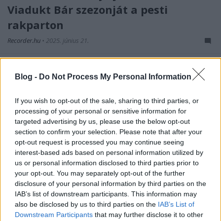
Viadukt Bár szezonját a pesti
rakparton
Recorder.hu
•
2025. június 21.
Június 21-én elkezdődik a Viadukt Bár harmadik
szezonja az újra megnyíló budapesti Jane Haining
Blog -
Do Not Process My Personal Information
Rakparton, hasonlóan a tavalyi nyitóbulihoz, ismét a
Bladerunnaz csapatával.
If you wish to opt-out of the sale, sharing to third parties, or
processing of your personal or sensitive information for
targeted advertising by us, please use the below opt-out
section to confirm your selection. Please note that after your
opt-out request is processed you may continue seeing
interest-based ads based on personal information utilized by
us or personal information disclosed to third parties prior to
your opt-out. You may separately opt-out of the further
disclosure of your personal information by third parties on the
IAB’s list of downstream participants. This information may
also be disclosed by us to third parties on the
IAB’s List of
Downstream Participants
that may further disclose it to other