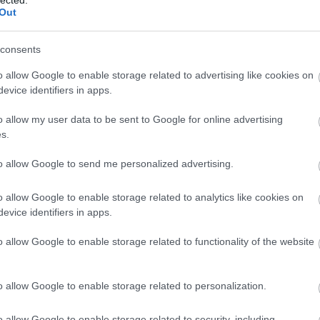
Out
komment
consents
N NYÁRON A SZOMORÚSÁG A MENŐ!
o allow Google to enable storage related to advertising like cookies on
evice identifiers in apps.
 Nyarát, de azt elsodorta a delta variáns. Talán emiatt lett óvatos
o allow my user data to be sent to Google for online advertising
s nyárisláger-mezőny a sokéves átlagnál jóval szexmentesebb. Ez
s.
rder magazin 96. számában jelent meg.
to allow Google to send me personalized advertising.
o allow Google to enable storage related to analytics like cookies on
TOVÁBB →
evice identifiers in apps.
bert
future
kate bush
manuel
drake
sean paul
bts
harry styles
joji
lizzo
bsw
bad
o allow Google to enable storage related to functionality of the website
o spacc
jack harlow
komment
o allow Google to enable storage related to personalization.
o allow Google to enable storage related to security, including