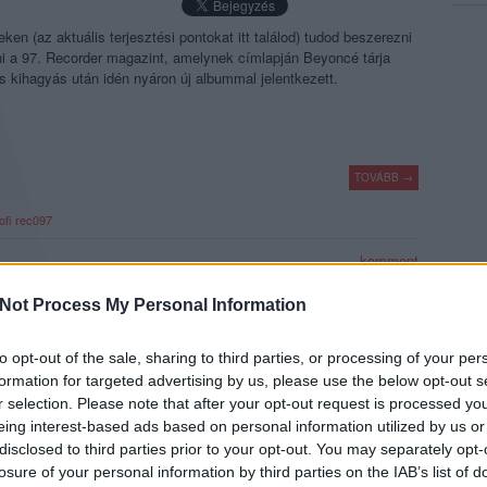
en (az aktuális terjesztési pontokat itt találod) tudod beszerezni
ni a 97. Recorder magazint, amelynek címlapján Beyoncé tárja
es kihagyás után idén nyáron új albummal jelentkezett.
TOVÁBB →
ofi
rec097
komment
Not Process My Personal Information
to opt-out of the sale, sharing to third parties, or processing of your per
formation for targeted advertising by us, please use the below opt-out s
r selection. Please note that after your opt-out request is processed y
. száma | A címlapon: Beyoncé | Benne: Beton.Hofi, Maggie
eing interest-based ads based on personal information utilized by us or
HIÚZ, Mitch Murder és még sokan mások | Megjelenik: 2022.
disclosed to third parties prior to your opt-out. You may separately opt-
losure of your personal information by third parties on the IAB’s list of