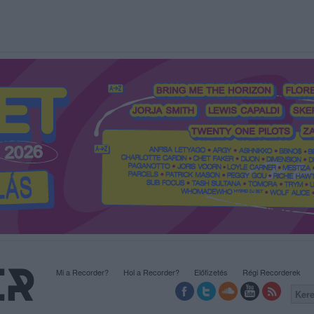
Mi a Recorder?
Hol a Recorder?
Előfizetés
Régi Recorderek