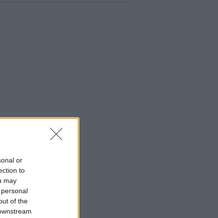
sonal or
ection to
ou may
 personal
out of the
 downstream