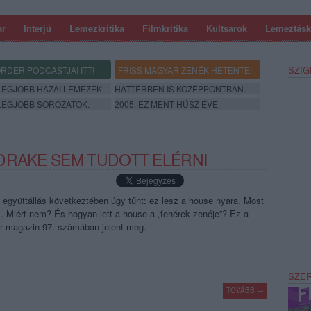
ar
Interjú
Lemezkritika
Filmkritika
Kultsarok
Lemeztásk
SZIG
RDER PODCASTJAI ITT!
FRISS MAGYAR ZENÉK HETENTE!
 LEGJOBB HAZAI LEMEZEK.
HÁTTÉRBEN IS KÖZÉPPONTBAN.
 LEGJOBB SOROZATOK.
2005: EZ MENT HÚSZ ÉVE.
DRAKE SEM TUDOTT ELÉRNI
együttállás következtében úgy tűnt: ez lesz a house nyara. Most
z. Miért nem? És hogyan lett a house a „fehérek zenéje”? Ez a
er magazin 97. számában jelent meg.
SZE
TOVÁBB →