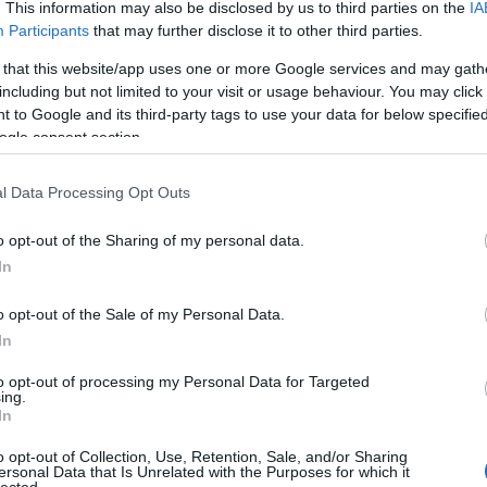
. This information may also be disclosed by us to third parties on the
IA
Participants
that may further disclose it to other third parties.
TOVÁBB →
 that this website/app uses one or more Google services and may gath
including but not limited to your visit or usage behaviour. You may click 
 to Google and its third-party tags to use your data for below specifi
ogle consent section.
komment
l Data Processing Opt Outs
É ÚJ ALBUMÁT!
o opt-out of the Sharing of my personal data.
In
ú, koncepciózus, társadalomkritikus, formulákra fittyet hányó,
aját képre formáló Lemonade után itt a lezser, az elektronikus
o opt-out of the Sale of my Personal Data.
etét áttekintő, de a jövőnek is irányt mutató, nagyon bulis és
In
ncé-lemez, a…
to opt-out of processing my Personal Data for Targeted
ing.
In
TOVÁBB →
o opt-out of Collection, Use, Retention, Sale, and/or Sharing
ersonal Data that Is Unrelated with the Purposes for which it
lected.