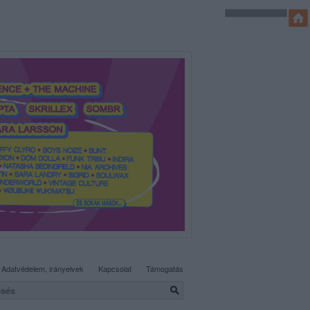
SÜTI BEÁLLÍTÁSOK MÓDOSÍTÁSA
Adatvédelem, irányelvek
Kapcsolat
Támogatás