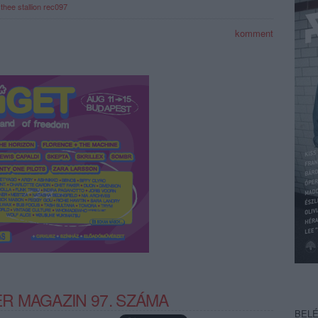
hee stallion
rec097
komment
 MAGAZIN 97. SZÁMA
BEL