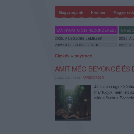
Magazinjaink
Premier
Magyarrad
VAN NYOMTATOTT RECORDERED?
A RECO
2025: A LEGJOBB LEMEZEK.
2025: A
2025: A LEGJOBB FILMEK.
2025: A
Címkék
»
beyoncé
AMIT MÉG BEYONCÉ ÉS 
2022.09.27. 14:55,
RRRECORDER
Júniusban egy különös 
már tudjuk: nem lett a
cikk először a Record