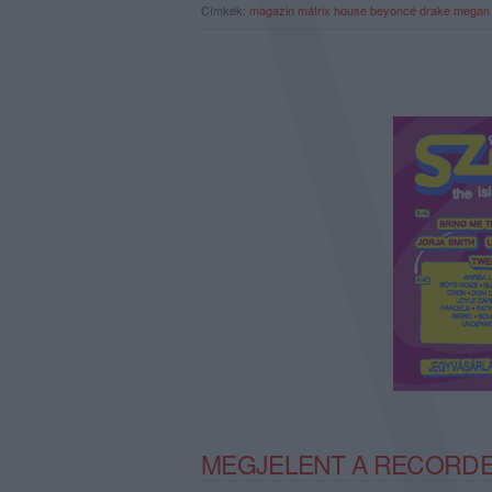
Címkék:
magazin
mátrix
house
beyoncé
drake
megan t
MEGJELENT A RECORDER