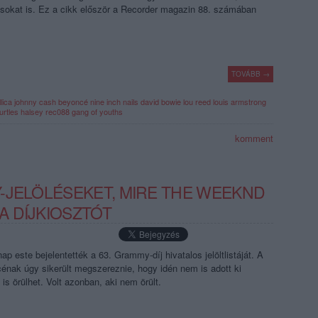
sokat is. Ez a cikk először a Recorder magazin 88. számában
TOVÁBB →
lica
johnny cash
beyoncé
nine inch nails
david bowie
lou reed
louis armstrong
urtles
halsey
rec088
gang of youths
komment
-JELÖLÉSEKET, MIRE THE WEEKND
 DÍJKIOSZTÓT
ap este bejelentették a 63. Grammy-díj hivatalos jelöltlistáját. A
cénak úgy sikerült megszereznie, hogy idén nem is adott ki
 is örülhet. Volt azonban, aki nem örült.