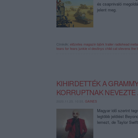
és csapnivaló megoldá
jelent meg.
Címkék:
előzetes
magazin
björk
trailer
radiohead
metal
tears for fears
junkie xl
destinys child
cat stevens
the t
KIHIRDETTÉK A GRAMMY
KORRUPTNAK NEVEZTE A
2020.11.25. 10:55,
GAINES
Magyar idő szerint tegn
legtöbb jelölést Beyon
lemezt, de Taylor Swift