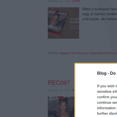
2022.09.15. 13:55,
VFERI
Mától a szokásos helyek
vagy itt házhoz rendel
szét karjait, aki hatév
Címkék:
magazin
hiúz
beyoncé
magazinajánló
beton.h
Blog -
Do 
REC097
If you wish 
2022.09.13. 18:54,
VFERI
sensitive in
confirm you
A Recorder magazin 97
continue se
Rogers, Young Majré, 
szeptember 15-én
information 
further disc