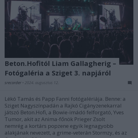
Beton.Hofitól Liam Gallagherig –
Fotógaléria a Sziget 3. napjáról
srecorder
•
2024. augusztus 12.
Lékó Tamás és Papp Fanni fotógalériája. Benne: a
Sziget Nagyszínpadán a Rajkó Cigányzenekarral
játszó Beton.Hofi, a Bowie-imádó felforgató, Yves
Tumor, akit az Anima-főnök Prieger Zsolt
nemrég a kortárs popzene egyik legnagyobb
alakjának nevezett, a grime-veterán Stormzy, és az