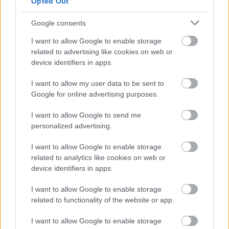
Opted Out
Google consents
I want to allow Google to enable storage
related to advertising like cookies on web or
device identifiers in apps.
I want to allow my user data to be sent to
Itt a Friss Hús nemzetközi programja
Google for online advertising purposes.
Péterfy Bori, Beton.Hofi, Reisz Gábor
I want to allow Google to send me
és Buda Flóra Anna válogatásában
personalized advertising.
srecorder
•
2025. május 15.
I want to allow Google to enable storage
related to analytics like cookies on web or
device identifiers in apps.
Végjátékok, Lázadás életre-halálra, Beavatás,
Kísértések – a Friss Hús nemzetközi
I want to allow Google to enable storage
versenyprogramja négy tematikus blokkba
related to functionality of the website or app.
rendeződik, amelyeket Péterfy Bori, Beton.Hofi, Reisz
Gábor és Buda Flóra Anna állított össze. A fesztivál
I want to allow Google to enable storage
kiemelt vendége idén Németország lesz, fókuszban a