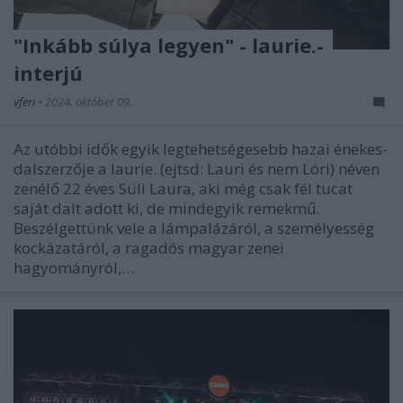
"Inkább súlya legyen" - laurie.-
interjú
vferi
•
2024. október 09.
Az utóbbi idők egyik legtehetségesebb hazai énekes-
dalszerzője a laurie. (ejtsd: Lauri és nem Lóri) néven
zenélő 22 éves Süli Laura, aki még csak fél tucat
saját dalt adott ki, de mindegyik remekmű.
Beszélgettünk vele a lámpalázáról, a személyesség
kockázatáról, a ragadós magyar zenei
hagyományról,…