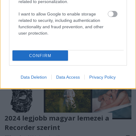
related to personalization.
német rövidfilmmel.…
I want to allow Google to enable storage
related to security, including authentication
functionality and fraud prevention, and other
user protection.
CONFIRM
Data Deletion
Data Access
Privacy Policy
2024 legjobb magyar lemezei a
Recorder szerint