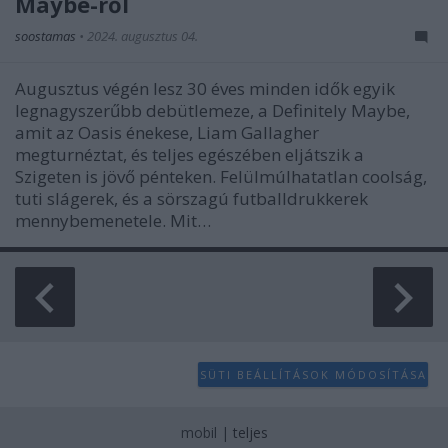
Maybe-ről
soostamas
•
2024. augusztus 04.
Augusztus végén lesz 30 éves minden idők egyik
legnagyszerűbb debütlemeze, a Definitely Maybe,
amit az Oasis énekese, Liam Gallagher
megturnéztat, és teljes egészében eljátszik a
Szigeten is jövő pénteken. Felülmúlhatatlan coolság,
tuti slágerek, és a sörszagú futballdrukkerek
mennybemenetele. Mit…
SÜTI BEÁLLÍTÁSOK MÓDOSÍTÁSA
mobil
|
teljes