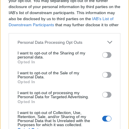
your opt-out. You may separately opt-out of the further
disclosure of your personal information by third parties on the
IAB’s list of downstream participants. This information may
„Lazítani, öreg harcos, próbálj meg
also be disclosed by us to third parties on the
IAB’s List of
Downstream Participants
that may further disclose it to other
lazítani” – Ilyen volt Beton.Hofi
third parties.
visszatérése a Budapest Parkban
Please note that this website/app uses one or more Google
Personal Data Processing Opt Outs
soostamas
•
2025. június 14.
services and may gather and store information including but
not limited to your visit or usage behaviour. You may click to
I want to opt-out of the Sharing of my
personal data.
grant or deny consent to Google and its third-party tags to
Egy év pihenő után lépett fel újra Beton.Hofi, aki
Opted In
use your data for below specified purposes in below Google
nem kerekített nagy feneket a visszatérésnek,
consent section.
I want to opt-out of the Sale of my
egyszerűen csak adott két jó koncertet a teltházas
Personal Data.
Budapest Parkban.
Opted In
I want to opt-out of processing my
Personal Data for Targeted Advertising.
Opted In
I want to opt-out of Collection, Use,
Retention, Sale, and/or Sharing of my
Personal Data that Is Unrelated with the
Purposes for which it was collected.