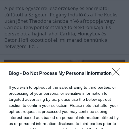
A péntek egyszerre lesz érzékeny és energiától
túlfűtött a Szigeten: Pogány Induló és a The Kooks
után jöhet Theodora táncba hívó afropopja vagy
Caribou fénypontként világító elektronikája. És
persze ott a hajnal, ahol Carlita, HoneyLuv és
Beton.Hofi között dől el, mi marad bennünk a
hétvégére. Ez…
Blog -
Do Not Process My Personal Information
If you wish to opt-out of the sale, sharing to third parties, or
processing of your personal or sensitive information for
targeted advertising by us, please use the below opt-out
section to confirm your selection. Please note that after your
opt-out request is processed you may continue seeing
interest-based ads based on personal information utilized by
us or personal information disclosed to third parties prior to