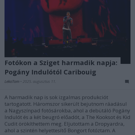
Fotókon a Sziget harmadik napja:
Pogány Indulótól Caribouig
LekoTom
•
2025. augusztus 11.
A harmadik nap is sok izgalmas produkciót
tartogatott. Háromszor sikerült bejutnom ráadásul
a Nagyszínpad fotósárokba, ahol a debütáló Pogány
Indulót és a két beugró előadót, a The Kooksot és Kid
Cudit örökíthettem meg. Eljutottam a Dropyardra,
ahol a szintén helyettesítő Bongort fotóztam. A