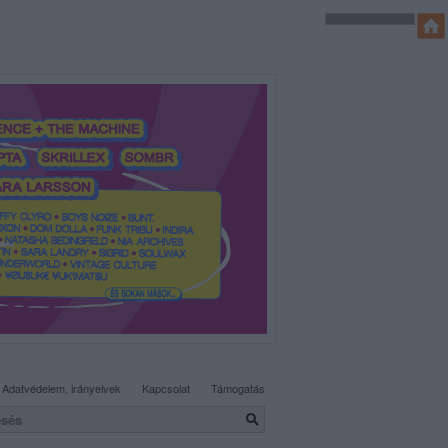
SÜTI BEÁLLÍTÁSOK MÓDOSÍTÁSA
Adatvédelem, irányelvek
Kapcsolat
Támogatás