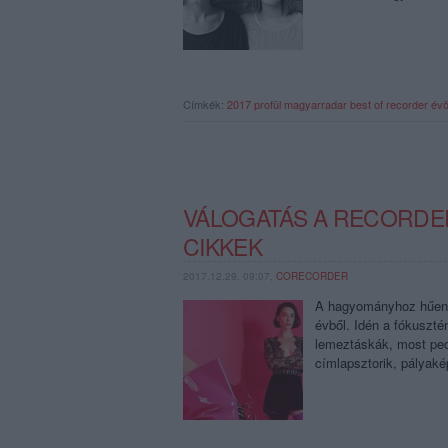
Címkék:
2017
profül
magyarradar
best of recorder
év
VÁLOGATÁS A RECORDER
CIKKEK
2017.12.29. 09:07,
CORECORDER
A hagyományhoz hűen ú
évből. Idén a fókuszté
lemeztáskák, most pe
címlapsztorik, pályak