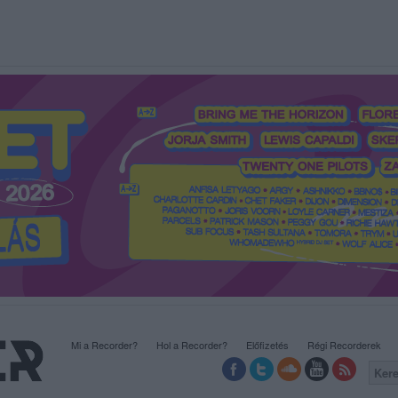
Mi a Recorder?
Hol a Recorder?
Előfizetés
Régi Recorderek