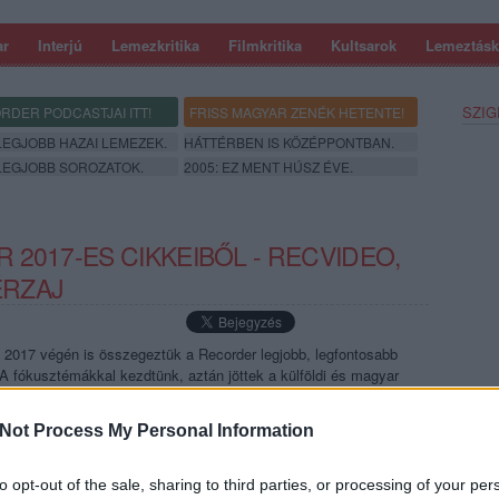
ar
Interjú
Lemezkritika
Filmkritika
Kultsarok
Lemeztásk
SZIG
RDER PODCASTJAI ITT!
FRISS MAGYAR ZENÉK HETENTE!
 LEGJOBB HAZAI LEMEZEK.
HÁTTÉRBEN IS KÖZÉPPONTBAN.
 LEGJOBB SOROZATOK.
2005: EZ MENT HÚSZ ÉVE.
2017-ES CIKKEIBŐL - RECVIDEO,
ÉRZAJ
017 végén is összegeztük a Recorder legjobb, legfontosabb
. A fókusztémákkal kezdtünk, aztán jöttek a külföldi és magyar
 a hosszú cikkek, a Magyarradarok és a Profülek, a többi kis
írekben - zárásként a RecVideo,…
Not Process My Personal Information
SZE
to opt-out of the sale, sharing to third parties, or processing of your per
TOVÁBB →