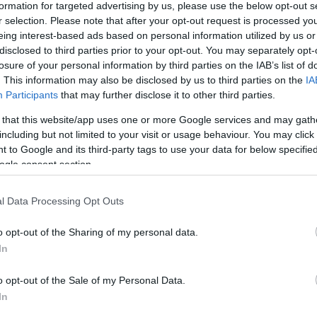
formation for targeted advertising by us, please use the below opt-out s
r selection. Please note that after your opt-out request is processed y
 2017
best of recorder 2017
eing interest-based ads based on personal information utilized by us or
disclosed to third parties prior to your opt-out. You may separately opt-
komment
losure of your personal information by third parties on the IAB’s list of
. This information may also be disclosed by us to third parties on the
IA
Participants
that may further disclose it to other third parties.
 that this website/app uses one or more Google services and may gath
including but not limited to your visit or usage behaviour. You may click 
 to Google and its third-party tags to use your data for below specifi
ogle consent section.
l Data Processing Opt Outs
o opt-out of the Sharing of my personal data.
In
o opt-out of the Sale of my Personal Data.
In
BEL