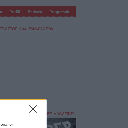
a
Profül
Podcast
Programok
ET-SZTORIK #4: TANKCSAPDA
REZZ MAGADNAK RECORDER MAGAZINT!
sonal or