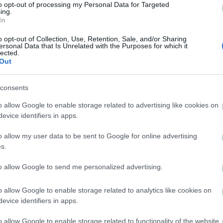
2017-ES CIKKEIBŐL: AZ ÉV A
to opt-out of processing my Personal Data for Targeted
ing.
In
o opt-out of Collection, Use, Retention, Sale, and/or Sharing
er-cikkes évösszegzésünk, amely során ezúttal is az idei év
ersonal Data that Is Unrelated with the Purposes for which it
lected.
 búcsúzunk az évtől. Az év leginkább a #metoo kampány a
Out
ásáról fog fennmaradni a popzenei emlékezetben - erről részletesen
más érdekes, izgalmas és…
consents
o allow Google to enable storage related to advertising like cookies on
TOVÁBB →
evice identifiers in apps.
o allow my user data to be sent to Google for online advertising
s.
komment
to allow Google to send me personalized advertising.
2017-ES CIKKEIBŐL – KIS
o allow Google to enable storage related to analytics like cookies on
evice identifiers in apps.
o allow Google to enable storage related to functionality of the website