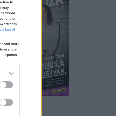
ection to
ou may
 personal
out of the
 downstream
B’s List of
er and store
to grant or
ed purposes
ÉPÉS