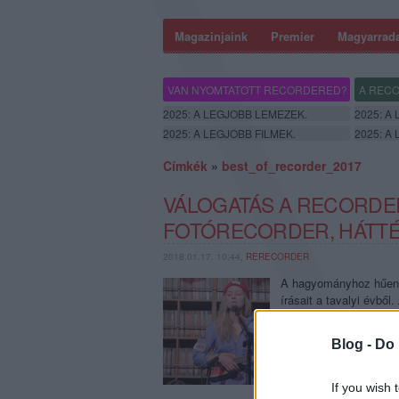
Magazinjaink
Premier
Magyarrad
VAN NYOMTATOTT RECORDERED?
A RECO
2025: A LEGJOBB LEMEZEK.
2025: A
2025: A LEGJOBB FILMEK.
2025: A
Címkék
»
best_of_recorder_2017
VÁLOGATÁS A RECORDER 
FOTÓRECORDER, HÁTT
2018.01.17. 10:44,
RERECORDER
A hagyományhoz hűen 2
írásait a tavalyi évből
interjúk, lemeztáskák,
rovatunk és az év a h
Blog -
Do 
If you wish 