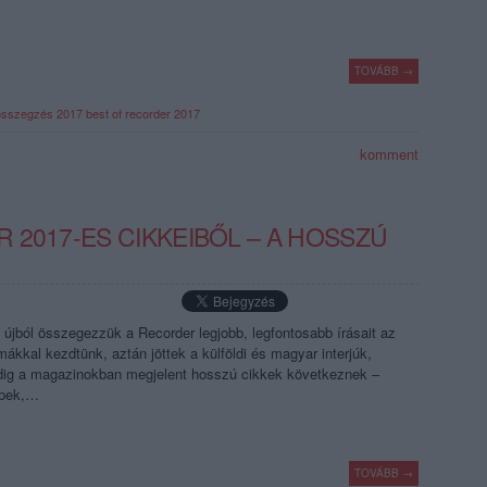
TOVÁBB →
összegzés 2017
best of recorder 2017
komment
 2017-ES CIKKEIBŐL – A HOSSZÚ
jból összegezzük a Recorder legjobb, legfontosabb írásait az
mákkal kezdtünk, aztán jöttek a külföldi és magyar interjúk,
dig a magazinokban megjelent hosszú cikkek következnek –
épek,…
TOVÁBB →