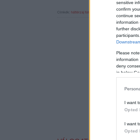
sensitive in
confirm you
Címkék:
háttérzaj
fotórecorder
recvideo
évösszegzés
continue se
information 
further disc
participants
Downstream 
Please note
information 
deny consent
in below Go
Persona
I want t
Opted 
I want t
Opted 