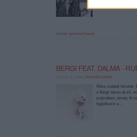
Címkék:
grime
ba10
bergi
BERGI FEAT. DALMA - R
2013.03.19. 15:49,
FRONTRECORDER
Ritka családi felvétel
a Bergi néven dj-ző, 
számában, amely itt ná
foglalkozni a…