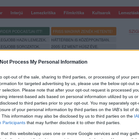
ar
Interjú
Lemezkritika
Filmkritika
Kultsarok
Lemeztásk
SZIG
RDER PODCASTJAI ITT!
FRISS MAGYAR ZENÉK HETENTE!
 LEGJOBB HAZAI LEMEZEK.
HÁTTÉRBEN IS KÖZÉPPONTBAN.
 LEGJOBB SOROZATOK.
2005: EZ MENT HÚSZ ÉVE.
Not Process My Personal Information
NT SZARGYÁRTÓ GÉP - REC.HU
to opt-out of the sale, sharing to third parties, or processing of your per
formation for targeted advertising by us, please use the below opt-out s
 a combomon. Szólíts majd, ha rám szorulnál a szemétdomb alján.
r selection. Please note that after your opt-out request is processed y
zon is bőgök, edzeni majd megpróbálok. Fuldoklás a feneketlen
eing interest-based ads based on personal information utilized by us or
erotikus punk-jazz. Ellazulás és odafigyelés, égi testek, fémes
disclosed to third parties prior to your opt-out. You may separately opt-
evél, mit elfúj a szél,…
losure of your personal information by third parties on the IAB’s list of
. This information may also be disclosed by us to third parties on the
IA
Participants
that may further disclose it to other third parties.
SZE
TOVÁBB →
 that this website/app uses one or more Google services and may gath