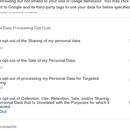
including but not limited to your visit or usage behaviour. You may click 
flow
barkóczi noémi
skore
rec.hu
obwigszyh
jazzbois
kinetic erotic
bass theory
 to Google and its third-party tags to use your data for below specifi
ogle consent section.
komment
l Data Processing Opt Outs
o opt-out of the Sharing of my personal data.
In
o opt-out of the Sale of my Personal Data.
In
to opt-out of processing my Personal Data for Targeted
ing.
In
o opt-out of Collection, Use, Retention, Sale, and/or Sharing
ersonal Data that Is Unrelated with the Purposes for which it
lected.
Out
 EGY MIXBEN BERGITŐL
consents
BEL