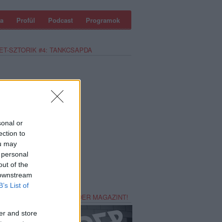
a
Profül
Podcast
Programok
ET-SZTORIK #4: TANKCSAPDA
sonal or
ection to
ou may
 personal
out of the
 downstream
B’s List of
REZZ MAGADNAK RECORDER MAGAZINT!
er and store