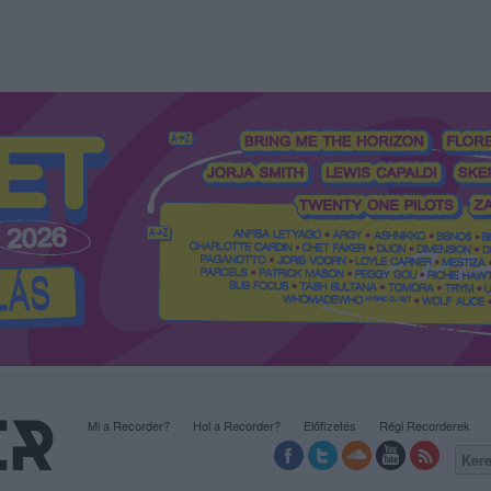
Mi a Recorder?
Hol a Recorder?
Előfizetés
Régi Recorderek