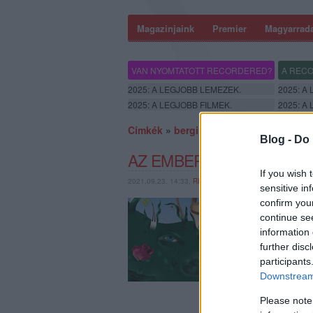
Magazinjaink
Premier
Magyarrad
VAN NYOMTATOTT RECORDERED?
A RECO
2025: A LEGJOBB LEMEZEK.
2025: A
2025: A LEGJOBB FILMEK.
2025: A
Címkék
»
bergi
Blog -
Do 
AZ EMBER NEM MÁS, MI
If you wish 
2021.09.23. 14:33,
RRRECORDER
sensitive in
Annyi vér lefolyt már
confirm you
Ha valami összejön, a
continue se
mélységben, kinetikus-
information 
áradás. Mint egy őszi l
further disc
participants
Downstream 
Please note