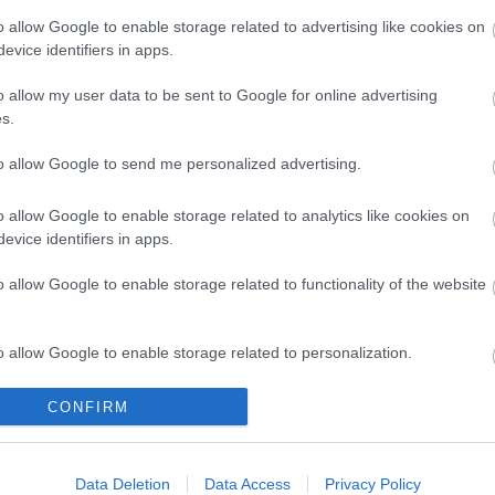
o allow Google to enable storage related to advertising like cookies on
evice identifiers in apps.
e kértük fel az "első egész estés hazai grime-bulin" játszó Ba10-t
ák be a kedvenc kötelező darabjaikat az épp újra felszálló ágban
me szárnyalása azóta is folytatódik, (lásd Skepta Mercury-díját és
o allow my user data to be sent to Google for online advertising
kollabját…
s.
to allow Google to send me personalized advertising.
TOVÁBB →
o allow Google to enable storage related to analytics like cookies on
evice identifiers in apps.
komment
o allow Google to enable storage related to functionality of the website
o allow Google to enable storage related to personalization.
AP BA10 ÉS BERGI SZERINT
o allow Google to enable storage related to security, including
CONFIRM
cation functionality and fraud prevention, and other user protection.
nus zenei irányzat. ami gyakorlatilag szinte teljesen elkerülte
 az a nyers, egyszerű és fenyegetően kemény alapokra, plusz
os szövegekre épülő grime. Igaz, a Londonból, szűkebben Kelet-
Data Deletion
Data Access
Privacy Policy
k nyomasztó mikroklímájából…