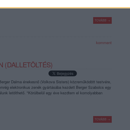
TOVÁBB →
komment
UN (DALLETÖLTÉS)
: Berger Dalma énekesnő (Volkova Sisters) közreműködött testvére,
nemrég elektronikus zenék gyártásába kezdett Berger Szabolcs egy
lunk letölthető. "Körülbelül egy éve kezdtem el komolyabban
TOVÁBB →