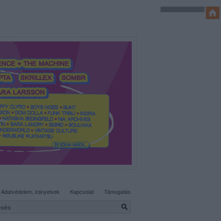
SÜTI BEÁLLÍTÁSOK MÓDOSÍTÁSA
Adatvédelem, irányelvek
Kapcsolat
Támogatás