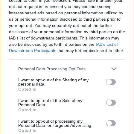
section to confirm your selection. Please note that after your
opt-out request is processed you may continue seeing
interest-based ads based on personal information utilized by
us or personal information disclosed to third parties prior to
your opt-out. You may separately opt-out of the further
disclosure of your personal information by third parties on the
IAB’s list of downstream participants. This information may
also be disclosed by us to third parties on the
IAB’s List of
Downstream Participants
that may further disclose it to other
third parties.
Please note that this website/app uses one or more Google
Personal Data Processing Opt Outs
services and may gather and store information including but
Játszóteret neveznek el MCA-ről
not limited to your visit or usage behaviour. You may click to
I want to opt-out of the Sharing of my
personal data.
grant or deny consent to Google and its third-party tags to
Opted In
Frontrecorder
•
2013. május 02.
use your data for below specified purposes in below Google
consent section.
I want to opt-out of the Sale of my
Personal Data.
Ha minden igaz, péntektől Adam Yauch, azaz MCA
Opted In
nevét viseli egy játszótér Brooklynban. A Beastie
Boys alapító rappere 47 éves korában, tavaly május
I want to opt-out of processing my
Personal Data for Targeted Advertising.
4-én hunyt el. A jómódú Brooklyn Heights
Opted In
városrészben található játszótér eddig a Palmetto