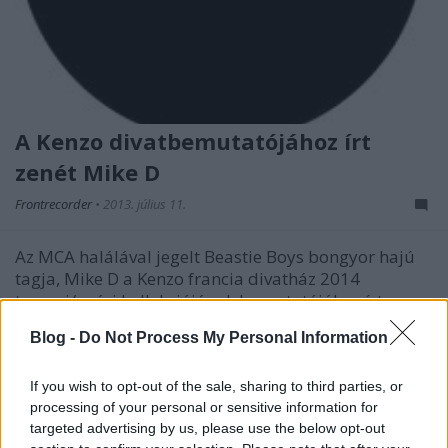
A Kenzo divatbemutatójához írt
zenét Mike D
Frontrecorder
•
2013. július 11.
Az MCA halálával jegelt Beastie Boys bongyor hajú
tagja, Mike D a Kenzo francia divatház 2014
tavaszi/nyári kollekciójának bemutatójához írt
kísérőzenét. A tízperces szám a hardcore punkot
Blog -
Do Not Process My Personal Information
ötvözi a trappel, és nálunk rögtön meghallgatható. A
több hangszeren is…
If you wish to opt-out of the sale, sharing to third parties, or
processing of your personal or sensitive information for
targeted advertising by us, please use the below opt-out