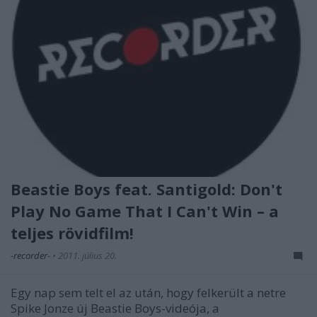
Beastie Boys feat. Santigold: Don't
Play No Game That I Can't Win – a
teljes rövidfilm!
-recorder-
•
2011. július 20.
Egy nap sem telt el az után, hogy felkerült a netre
Spike Jonze új Beastie Boys-videója, a