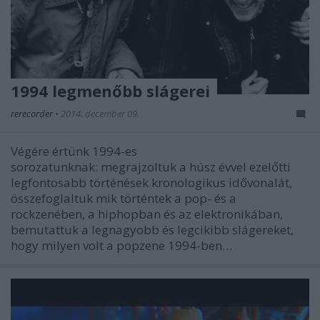
1994 legmenőbb slágerei
rerecorder
•
2014. december 09.
Végére értünk 1994-es
sorozatunknak: megrajzoltuk a húsz évvel ezelőtti
legfontosabb történések kronologikus idővonalát,
összefoglaltuk mik történtek a pop- és a
rockzenében, a hiphopban és az elektronikában,
bemutattuk a legnagyobb és legcikibb slágereket,
hogy milyen volt a popzene 1994-ben…