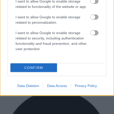
I want to allow Google to enable storage
A hét vírusvideója: a Sabotage című
related to functionality of the website or app.
Beastie Boys-klip gyerekekkel
I want to allow Google to enable storage
újrajátszva
related to personalization.
-recorder-
•
2012. május 15.
I want to allow Google to enable storage
related to security, including authentication
functionality and fraud prevention, and other
Oké, ez még nem futott be akkora internetes karriert,
user protection.
mint a hős kis dobos hányása, a nyolcéves Juliet
hardcore száma, a rendőrautó hátsó ülésén
részegen végigénekelt Bohemian Rhapsody vagy a
Black Keys-dalt játszó kanalas nagymama, de tuti,
CONFIRM
hogy be fog. A Beastie Boys elhunyt…
Data Deletion
Data Access
Privacy Policy