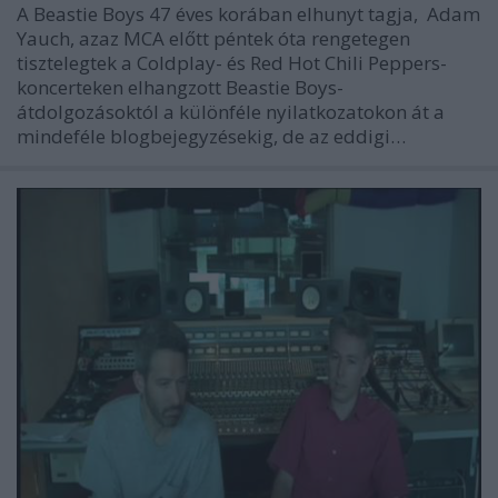
A Beastie Boys 47 éves korában elhunyt tagja, Adam
Yauch, azaz MCA előtt péntek óta rengetegen
tisztelegtek a Coldplay- és Red Hot Chili Peppers-
koncerteken elhangzott Beastie Boys-
átdolgozásoktól a különféle nyilatkozatokon át a
mindeféle blogbejegyzésekig, de az eddigi…