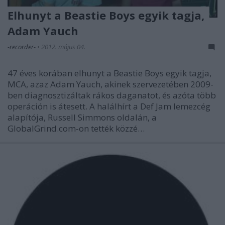
Elhunyt a Beastie Boys egyik tagja,
Adam Yauch
-recorder-
•
2012. május 04.
47 éves korában elhunyt a Beastie Boys egyik tagja,
MCA, azaz Adam Yauch, akinek szervezetében 2009-
ben diagnosztizáltak rákos daganatot, és azóta több
operáción is átesett. A halálhírt a Def Jam lemezcég
alapítója, Russell Simmons oldalán, a
GlobalGrind.com-on tették közzé…