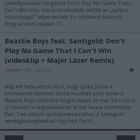
játékfigurákkal forgatott Don't Play No Game That I
Can't Win klip, máris közreadták belőle az „epikus
hosszúságú” teljes verziót. Ez utóbbiról kiderült,
hogy ezúttal csupán 11…
Beastie Boys feat. Santigold: Don't
Play No Game That I Can't Win
(videoklip + Major Lazer Remix)
-recorder-
•
2011. július 19.
Alig két hete adtuk hírül, hogy Spike Jonze a
kilencvenes évekbeli közös munkák után ismét a
Beastie Boys számára forgat klipet, és már be tudjuk
is mutatni a végeredményt: a Hot Sauce Committee
Part Two album új kislemezdalához, a Santigold
vendégszereplésével rögzített Don't…