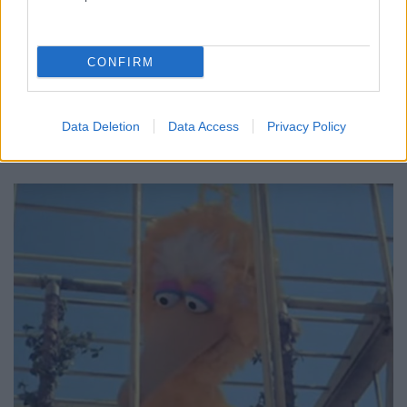
Nem egy példát tudunk mondani arra, hogy egy-egy
zenészt megihletett egy regény, novella vagy vers, és
CONFIRM
dalt, netán egyenesen konceptalbumot szervezett
köré. A fordítottja azonban ritkábban esik meg. A
Beastie Boys régi zsarusorozatokat parodizáló,
akciódús klipje tálcán kínálja a jó sztorit – ezt…
Data Deletion
Data Access
Privacy Policy