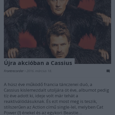
Újra akcióban a Cassius
Frontrecorder
•
2016. március 18.
A húsz éve működő francia tánczenei duó, a
Cassius kislemezdalt utoljára öt éve, albumot pedig
tíz éve adott ki, ideje volt már tehát a
reaktiválódásuknak. És ezt most meg is teszik,
stílszerűen az Action című single-lel, melyben Cat
Power (!) énekel és az egykori Beastie…