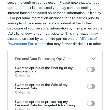
section to confirm your selection. Please note that after your
opt-out request is processed you may continue seeing
interest-based ads based on personal information utilized by
us or personal information disclosed to third parties prior to
your opt-out. You may separately opt-out of the further
disclosure of your personal information by third parties on the
Ma este Baths a Dürer Kertben!
IAB’s list of downstream participants. This information may
also be disclosed by us to third parties on the
IAB’s List of
rerecorder
•
2018. március 04.
Downstream Participants
that may further disclose it to other
third parties.
A Baths-t annyira szeretjük, hogy Obsidian című
albumát beválogattuk kedvenc 2013-as lemezeink
Please note that this website/app uses one or more Google
Personal Data Processing Opt Outs
közé is! Most szintén remek tavalyi LP-jét és egy
services and may gather and store information including but
másik arcát mutatja be.
not limited to your visit or usage behaviour. You may click to
I want to opt-out of the Sharing of my
personal data.
grant or deny consent to Google and its third-party tags to
Opted In
use your data for below specified purposes in below Google
Van képünk hozzá! - Zenészek
consent section.
I want to opt-out of the Sale of my
Instagramon 2014/4. hét
Personal Data.
Opted In
rerecorder
•
2014. január 26.
I want to opt-out of processing my
Personal Data for Targeted Advertising.
Hogy mi történik a zenészekkel a hírekben, az egy
Opted In