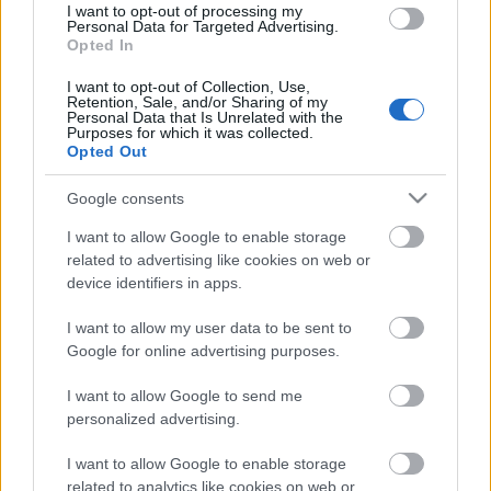
I want to opt-out of processing my
Personal Data for Targeted Advertising.
Opted In
I want to opt-out of Collection, Use,
Retention, Sale, and/or Sharing of my
Personal Data that Is Unrelated with the
Purposes for which it was collected.
Opted Out
Twerkölő robot menti meg az
Google consents
emberiséget a tánc eltűnésétől
I want to allow Google to enable storage
subrecorder
•
2014. július 22.
related to advertising like cookies on web or
device identifiers in apps.
Ilyen őrültség csak egy új Basement Jaxx-videóban
fordulhat elő - gondolhatja a kedves olvasó és
I want to allow my user data to be sent to
Google for online advertising purposes.
megérzései helyesnek bizonyulnak. A legendás
house-duó augusztus végi visszatérő lemezéről a
I want to allow Google to send me
Never Say Never már a harmadik single, de ezeket a
personalized advertising.
nyárimádó slágereket sosem tudjuk…
I want to allow Google to enable storage
Programajánló 2014. március 25-31.
related to analytics like cookies on web or