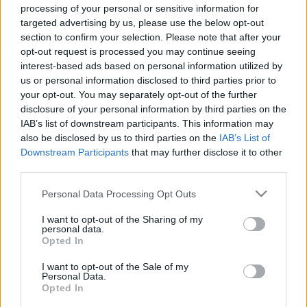
processing of your personal or sensitive information for
Rustie, Ty Segall és Basement Jaxx a
targeted advertising by us, please use the below opt-out
section to confirm your selection. Please note that after your
házban - őszközeli albumrobbanás
opt-out request is processed you may continue seeing
rerecorder
•
2014. augusztus 22.
interest-based ads based on personal information utilized by
us or personal information disclosed to third parties prior to
your opt-out. You may separately opt-out of the further
Hogyha egymást követő két héten is sok az új
disclosure of your personal information by third parties on the
megjelenés az albumhallgatóban, ráadásul
IAB’s list of downstream participants. This information may
nagynevű előadóktól, akkor nem kiabáltuk el, és -
also be disclosed by us to third parties on the
IAB’s List of
annak rendje-módja szerint az őszi érkeztével -
Downstream Participants
that may further disclose it to other
valóban újraindult a lemezpiac. Fáradhatatlan
third parties.
garázsrocker, évtizedek óta megfáradt…
Please note that this website/app uses one or more Google
Personal Data Processing Opt Outs
services and may gather and store information including but
not limited to your visit or usage behaviour. You may click to
I want to opt-out of the Sharing of my
personal data.
grant or deny consent to Google and its third-party tags to
Opted In
use your data for below specified purposes in below Google
consent section.
I want to opt-out of the Sale of my
Personal Data.
Opted In