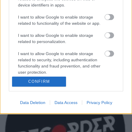
device identifiers in apps.
subrecorder
•
2014. március 25.
I want to allow Google to enable storage
Heti programajánlónkban gospelénekesnő, ezerkezű
related to functionality of the website or app.
glitch-producer, szomorú énekes-dalszerző,
I want to allow Google to enable storage
ismeretlen spanyol funklemezeket játszó dadaista
related to personalization.
művész, drone-folk és a tavaszi zenei szezon egyik
legjobban várt eseménye, a Moderat. Ne mondd,
I want to allow Google to enable storage
hogy nem szóltunk! Március 25. kedd Még…
related to security, including authentication
functionality and fraud prevention, and other
user protection.
CONFIRM
Data Deletion
Data Access
Privacy Policy