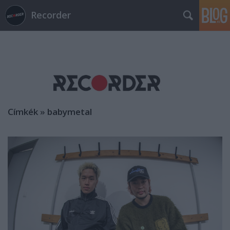
Recorder
Címkék
»
babymetal