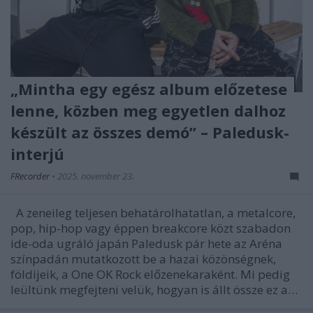
„Mintha egy egész album előzetese
lenne, közben meg egyetlen dalhoz
készült az összes demó” – Paledusk-
interjú
FRecorder
•
2025. november 23.
A zeneileg teljesen behatárolhatatlan, a metalcore,
pop, hip-hop vagy éppen breakcore közt szabadon
ide-oda ugráló japán Paledusk pár hete az Aréna
színpadán mutatkozott be a hazai közönségnek,
földijeik, a One OK Rock előzenekaraként. Mi pedig
leültünk megfejteni velük, hogyan is állt össze ez a…