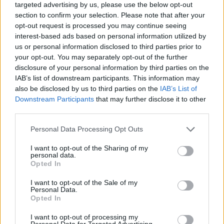
Fujioka 36 éves volt.
targeted advertising by us, please use the below opt-out
section to confirm your selection. Please note that after your
opt-out request is processed you may continue seeing
interest-based ads based on personal information utilized by
us or personal information disclosed to third parties prior to
your opt-out. You may separately opt-out of the further
disclosure of your personal information by third parties on the
IAB’s list of downstream participants. This information may
also be disclosed by us to third parties on the
IAB’s List of
Downstream Participants
that may further disclose it to other
third parties.
Please note that this website/app uses one or more Google
Personal Data Processing Opt Outs
services and may gather and store information including but
not limited to your visit or usage behaviour. You may click to
I want to opt-out of the Sharing of my
personal data.
grant or deny consent to Google and its third-party tags to
Opted In
use your data for below specified purposes in below Google
A felkelő pop ereje – A japán zene tíz
consent section.
I want to opt-out of the Sale of my
Personal Data.
sarokköve (1. rész: GS, pszichedélia,
Opted In
noise)
I want to opt-out of processing my
Personal Data for Targeted Advertising.