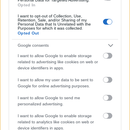
prerecorder
•
2016. október 23.
Opted In
Japán, amellett, hogy a világ második legnagyobb
I want to opt-out of Collection, Use,
Retention, Sale, and/or Sharing of my
zenei piaca, az egyik legváltozatosabb is, ráadásul,
Personal Data that Is Unrelated with the
mivel az ország zenei élete gyakorlatilag Tokióra és
Purposes for which it was collected.
Opted Out
még három-négy nagyvárosra koncentrálódik, egy
relatíve kicsi és zárt közegben él egymás mellett a
Google consents
legkülönfélébb műfajokban alkotó,…
I want to allow Google to enable storage
related to advertising like cookies on web or
device identifiers in apps.
I want to allow my user data to be sent to
Google for online advertising purposes.
I want to allow Google to send me
personalized advertising.
I want to allow Google to enable storage
related to analytics like cookies on web or
device identifiers in apps.