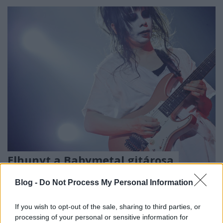
Elhunyt a Babymetal gitárosa
RRRecorder
•
2018. január 15.
Blog -
Do Not Process My Personal Information
A 2010-ben indult, nagy sikert aratott sajátos pop-
If you wish to opt-out of the sale, sharing to third parties, or
metál produkció kísérőzenekarában játszó Mikio
processing of your personal or sensitive information for