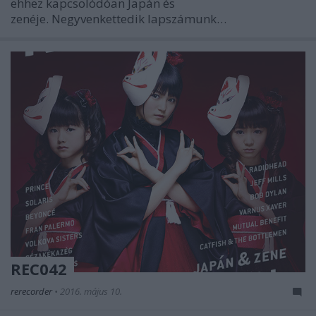
ehhez kapcsolódóan Japán és
zenéje. Negyvenkettedik lapszámunk…
REC042
rerecorder
•
2016. május 10.