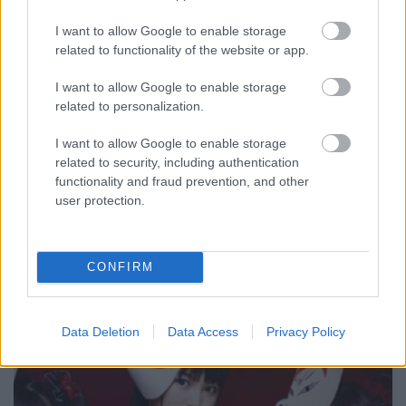
I want to allow Google to enable storage
related to functionality of the website or app.
Igazából megdöbbentően jó – A
I want to allow Google to enable storage
Babymetal-jelenség
related to personalization.
rerecorder
•
2016. június 03.
I want to allow Google to enable storage
related to security, including authentication
A világ zenerajongói számára jelenleg valószínűleg
functionality and fraud prevention, and other
az egyik legmegfejthetetlenebb kérdés, hogy mégis
user protection.
hogy a fenébe lett három cuki japán kislányból a
Wembley Arénát megtöltő és a műfaj legnagyobb
nevei mellett fellépő globális metalhíresség?
Természetesen a ma Bécsben fellépő, a 42. Recorder
CONFIRM
magazin…
Data Deletion
Data Access
Privacy Policy