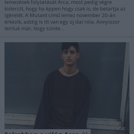
lemezének folytatását Arca, most pedig végre
kiderült, hogy ha éppen hogy csak is, de betartja az
ígéretét. A Mutant című lemez november 20-án
érkezik, addig is itt van egy új dal róla. Annyiszor
leírtuk már, hogy szinte…