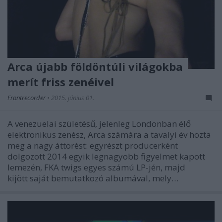
Arca újabb földöntúli világokba
merít friss zenéivel
Frontrecorder
•
2015. június 01.
A venezuelai születésű, jelenleg Londonban élő
elektronikus zenész, Arca számára a tavalyi év hozta
meg a nagy áttörést: egyrészt producerként
dolgozott 2014 egyik legnagyobb figyelmet kapott
lemezén, FKA twigs egyes számú LP-jén, majd
kijött saját bemutatkozó albumával, mely…