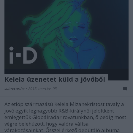
Kelela üzenetet küld a jövőből
subrecorder
•
2015. március 05.
Az etióp származású Kelela Mizanekristost tavaly a
jövő egyik legnagyobb R&B-királynői jelöltként
emlegettük Globálradar rovatunkban, ő pedig most
végre belehúzott, hogy valóra váltsa
várakozásainkat. Ősszel érkező debütáló albuma