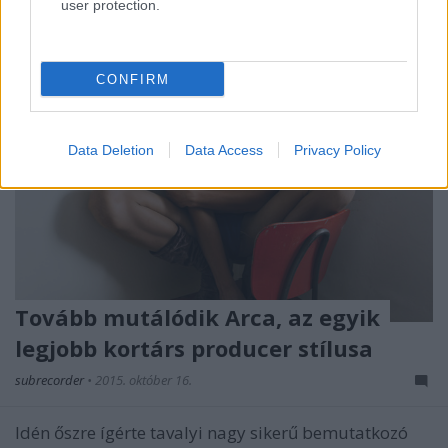
user protection.
CONFIRM
Data Deletion
Data Access
Privacy Policy
Tovább mutálódik Arca, az egyik
legjobb kortárs producer stílusa
subrecorder
•
2015. október 16.
Idén őszre ígérte tavalyi nagy sikerű bemutatkozó