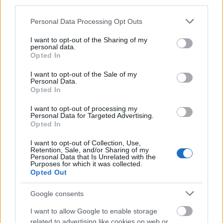
third parties.
Please note that this website/app uses one or more Google
Personal Data Processing Opt Outs
services and may gather and store information including but
Arca: Mutant (lemezkritika)
not limited to your visit or usage behaviour. You may click to
I want to opt-out of the Sharing of my
personal data.
rerecorder
•
2015. december 29.
grant or deny consent to Google and its third-party tags to
Opted In
use your data for below specified purposes in below Google
consent section.
Arca jópár EP és kiadvány után, komoly produceri
I want to opt-out of the Sale of my
Personal Data.
munkái mellett tavaly robbant be első komoly
Opted In
albumával (Xen), de azóta sem állt le, Björk idei
lemezén dolgozott (sőt turnézott is az izlandi
I want to opt-out of processing my
Personal Data for Targeted Advertising.
előadóval), Kelelával szuper számot hozott össze, de
Opted In
saját trekkekkel sem állt le,…
I want to opt-out of Collection, Use,
Retention, Sale, and/or Sharing of my
Personal Data that Is Unrelated with the
Purposes for which it was collected.
Opted Out
Google consents
I want to allow Google to enable storage
related to advertising like cookies on web or