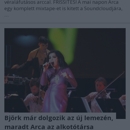
véraláfutásos arccal. FRISSÍTÉS! A mai napon Arca
egy komplett mixtape-et is kitett a Soundcloudjára,
…
Björk már dolgozik az új lemezén,
maradt Arca az alkotótársa