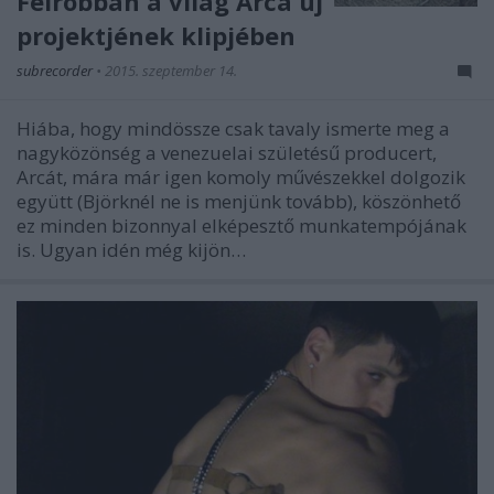
Felrobban a világ Arca új
projektjének klipjében
subrecorder
•
2015. szeptember 14.
Hiába, hogy mindössze csak tavaly ismerte meg a
nagyközönség a venezuelai születésű producert,
Arcát, mára már igen komoly művészekkel dolgozik
együtt (Björknél ne is menjünk tovább), köszönhető
ez minden bizonnyal elképesztő munkatempójának
is. Ugyan idén még kijön…