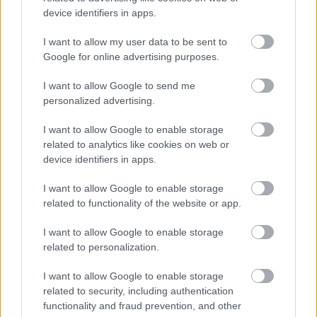
device identifiers in apps.
I want to allow my user data to be sent to
Google for online advertising purposes.
I want to allow Google to send me
personalized advertising.
18+ Minden eddiginél több
I want to allow Google to enable storage
meztelenség Arca új videójában
related to analytics like cookies on web or
device identifiers in apps.
subrecorder
•
2015. november 22.
I want to allow Google to enable storage
Arca, a venezuelai születésű jövőzene-producer,
related to functionality of the website or app.
valamint a művész vizuális arculatáért általában
felelős Jesse Kanda eddig sem prűdségükről voltak
I want to allow Google to enable storage
híresek, de ami a Front Load című dal klipjében
related to personalization.
történik, azzal mindketten eddigi legkeményebb
I want to allow Google to enable storage
alkotásukat hozták létre.…
related to security, including authentication
functionality and fraud prevention, and other