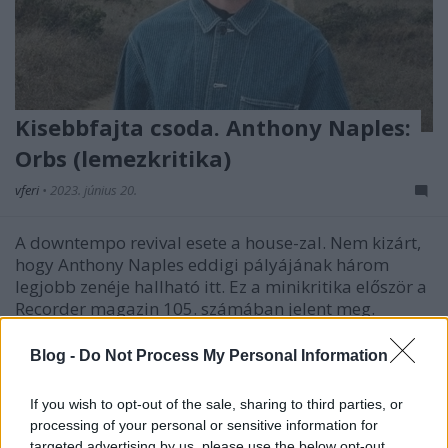
Kisebbfajta csoda. Anthony Naples:
Orbs (lemezkritika)
vferi
•
2023. június 20.
A downtempo revival esete a house-zal. Nem kizárt,
hogy Anthony Naples eddigi pályájának három
legjobb zenéje hallható itt. Ez a minikritika először a
Recorder magazin 105. számában jelent meg.
Blog -
Do Not Process My Personal Information
If you wish to opt-out of the sale, sharing to third parties, or
processing of your personal or sensitive information for
targeted advertising by us, please use the below opt-out