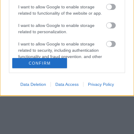
Mostani összeállításunk témája, hogy a most
bemutatott lemezekkel készítőik szinte mind a
I want to allow Google to enable storage
komfortzónájukon kívülre merészkedtek. És milyen
related to functionality of the website or app.
jól tették. Elektronikus tánczenei
I want to allow Google to enable storage
rovatunk válogatása a Recorder magazin 73.
related to personalization.
lapszámából.
I want to allow Google to enable storage
related to security, including authentication
functionality and fraud prevention, and other
user protection.
CONFIRM
Data Deletion
Data Access
Privacy Policy