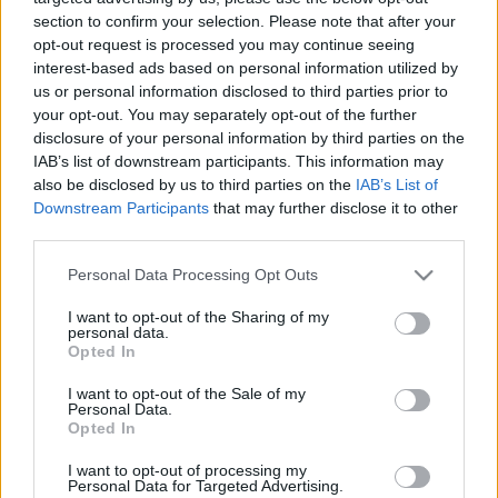
section to confirm your selection. Please note that after your
opt-out request is processed you may continue seeing
interest-based ads based on personal information utilized by
us or personal information disclosed to third parties prior to
your opt-out. You may separately opt-out of the further
disclosure of your personal information by third parties on the
IAB’s list of downstream participants. This information may
also be disclosed by us to third parties on the
IAB’s List of
Downstream Participants
that may further disclose it to other
third parties.
Ilyen egy tökéletes New York-i after.
Anthony Naples + DJ Python: Air
Please note that this website/app uses one or more Google
Personal Data Processing Opt Outs
services and may gather and store information including but
Texture VIII (lemezkritika)
not limited to your visit or usage behaviour. You may click to
I want to opt-out of the Sharing of my
personal data.
grant or deny consent to Google and its third-party tags to
vferi
•
2022. június 25.
Opted In
use your data for below specified purposes in below Google
consent section.
I want to opt-out of the Sale of my
A New York-i színtér két legizgalmasabb
Personal Data.
lemezlovasa válogat zenéket napkeltéhez. Ez a
Opted In
kritika először a Recorder magazin 95. számában
I want to opt-out of processing my
jelent meg.
Personal Data for Targeted Advertising.