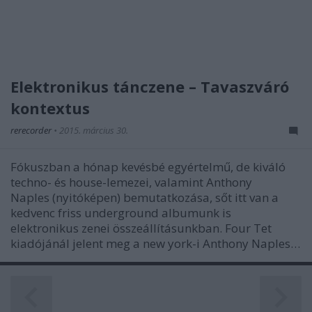
Elektronikus tánczene – Tavaszváró
kontextus
rerecorder
•
2015. március 30.
Fókuszban a hónap kevésbé egyértelmű, de kiváló
techno- és house-lemezei, valamint Anthony
Naples (nyitóképen) bemutatkozása, sőt itt van a
kedvenc friss underground albumunk is
elektronikus zenei összeállításunkban. Four Tet
kiadójánál jelent meg a new york-i Anthony Naples…