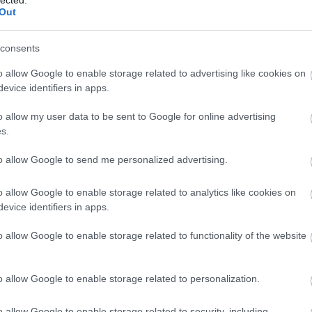
például újrajátsszák az idén 30 éves Shalom című albumukat, ma
Out
dal a Jerusalem My Love…
consents
o allow Google to enable storage related to advertising like cookies on
TOVÁBB →
evice identifiers in apps.
remier
o allow my user data to be sent to Google for online advertising
komment
s.
to allow Google to send me personalized advertising.
NVÁLTAK, CSAK PÁROS
o allow Google to enable storage related to analytics like cookies on
YMÁST - REC.HU
evice identifiers in apps.
o allow Google to enable storage related to functionality of the website
 voltam így meg úgy. Mindenki a saját főnöke akart lenni, aztán
őnökei lettek. Ha nagy ajándék kellene, úgy itt egy szafaládé.
sendben, amikor úgy lángol minden? A gitárzenét üldözik, a teknó
o allow Google to enable storage related to personalization.
rus kánonjától…
o allow Google to enable storage related to security, including