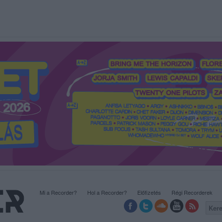
Mi a Recorder?
Hol a Recorder?
Előfizetés
Régi Recorderek