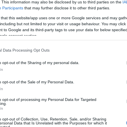
. This information may also be disclosed by us to third parties on the
IA
Participants
that may further disclose it to other third parties.
l a végéig eljátssza idén jubiláló, Shalom című lemezét, a hazai
 that this website/app uses one or more Google services and may gath
 egyik első mérföldkövét az Anima Sound System az A38 Hajón,
including but not limited to your visit or usage behaviour. You may click 
zenekar első énekesnője is ott lesz velük. A koncert előtt Prieger
 to Google and its third-party tags to use your data for below specifi
rizott nekünk a…
ogle consent section.
l Data Processing Opt Outs
TOVÁBB →
o opt-out of the Sharing of my personal data.
ól dalra
In
komment
o opt-out of the Sale of my Personal Data.
In
TT AZ ELSŐ DAL A JERUSALEM MY
to opt-out of processing my Personal Data for Targeted
ÓL
ing.
In
o opt-out of Collection, Use, Retention, Sale, and/or Sharing
iválos, tengerentúlos és erősen irodalmi volt a három évtizede
ersonal Data that Is Unrelated with the Purposes for which it
stem és örökmozgó vezetőjének idei éve, és még nagyon nincs
lected.