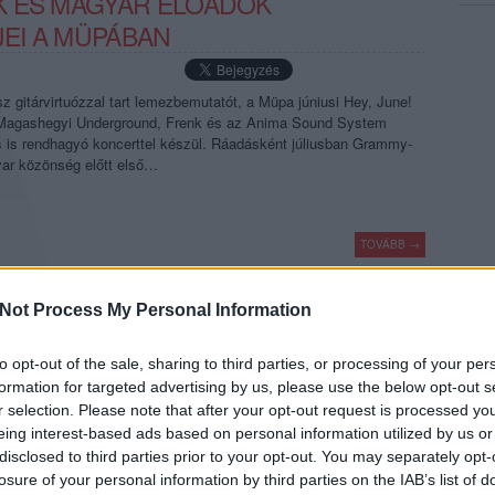
K ÉS MAGYAR ELŐADÓK
EI A MÜPÁBAN
sz gitárvirtuózzal tart lemezbemutatót, a Müpa júniusi Hey, June!
 Magashegyi Underground, Frenk és az Anima Sound System
is is rendhagyó koncerttel készül. Ráadásként júliusban Grammy-
yar közönség előtt első…
TOVÁBB →
tem
magashegyi underground
indigo
frenk
koncertajánló
ripoff raskolnikov
hey
Not Process My Personal Information
komment
to opt-out of the sale, sharing to third parties, or processing of your per
formation for targeted advertising by us, please use the below opt-out s
r selection. Please note that after your opt-out request is processed y
SÁMÁNOKIG – PRIEGER ZSOLT
eing interest-based ads based on personal information utilized by us or
MRÓL, AZ ANIMA 30 ÉVES
disclosed to third parties prior to your opt-out. You may separately opt-
losure of your personal information by third parties on the IAB’s list of