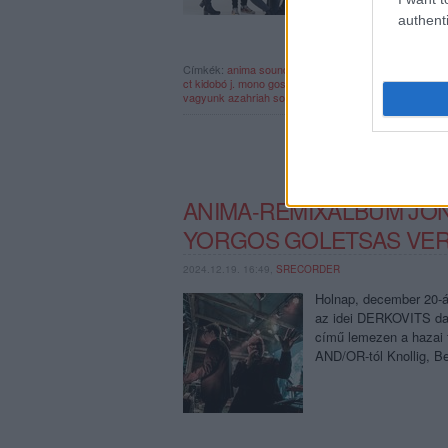
authenti
Címkék:
anima sound system
harcsa veronika
hanus
ct kidobó
j. mono
gosheven
rec.hu
azahriah
kidwar
blo
vagyunk azahriah
somody
kozmo d
sleep summit
ANIMA-REMIXALBUM JÖN
YORGOS GOLETSAS VER
2024.12.19. 16:49,
SRECORDER
Holnap, december 20-
az idei DERKOVITS da
című lemezen a hazai t
AND/OR-tól Knollig, B