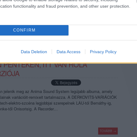
cation functionality and fraud prevention, and other user protection.
TOVÁBB →
sen
kix
firkin
random trip
gadó gábor
csaknekedkislány
s olbricht
kalotás csaba
ody holly and the ricketz
darkmess
kibaszott emberek
dvx nvx
nyhill
mi
CONFIRM
komment
Data Deletion
Data Access
Privacy Policy
 PÉNTEKEN, ITT VAN RÓLA
ZIÓJA
án jelenik meg az Anima Sound System legújabb albuma, amely
lainak variációit-remixeit tartalmazza. A DERKOVITS-VARIÁCIÓK
ech-elektro-szcéna legjobbjai szerepelnek LAU-tól Bernáthy-ig,
enke-től Onisorisig. A Recorder…
TOVÁBB →