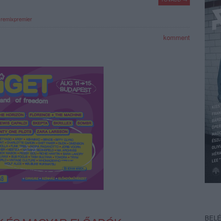
remixpremier
komment
BEL