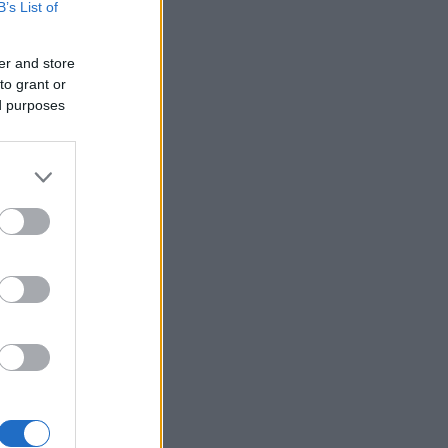
B’s List of
er and store
to grant or
ed purposes