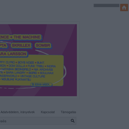
SÜTI BEÁLLÍTÁSOK MÓDOSÍTÁSA
Adatvédelem, irányelvek
Kapcsolat
Támogatás