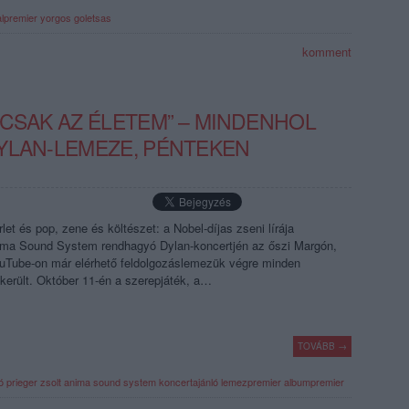
alpremier
yorgos goletsas
komment
 CSAK AZ ÉLETEM” – MINDENHOL
YLAN-LEMEZE, PÉNTEKEN
rlet és pop, zene és költészet: a Nobel-díjas zseni lírája
ima Sound System rendhagyó Dylan-koncertjén az őszi Margón,
uTube-on már elérhető feldolgozáslemezük végre minden
lkerült. Október 11-én a szerepjáték, a…
TOVÁBB →
ó
prieger zsolt
anima sound system
koncertajánló
lemezpremier
albumpremier