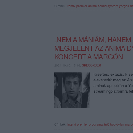
Címkék:
remix
premier
anima sound system
yorgos
d
„NEM A MÁNIÁM, HANEM
MEGJELENT AZ ANIMA D
KONCERT A MARGÓN
2024.10.10. 15:16,
SRECORDER
Kísértés, extázis, kísé
elevenedik meg az An
aminek apropóján a Yo
streamingplatformra fe
Címkék:
interjú
premier
programajánló
bob dylan
marg