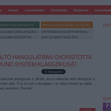
ar
Interjú
Lemezkritika
Filmkritika
Kultsarok
Lemeztásk
SZIG
RDER PODCASTJAI ITT!
FRISS MAGYAR ZENÉK HETENTE!
 LEGJOBB HAZAI LEMEZEK.
HÁTTÉRBEN IS KÖZÉPPONTBAN.
 LEGJOBB SOROZATOK.
2005: EZ MENT HÚSZ ÉVE.
LTÓ HANGULATBAN GYORSÍTOTTA
SOUND SYSTEM KLASSZIKUSÁT
készített átdolgozást a ‘68-ból, ami a választás előtt elhangzott a
mber előtt. Ő is ott volt a tömegben – ez adta a lökést az újabb,
atú remixhez. Premier!
SZE
TOVÁBB →