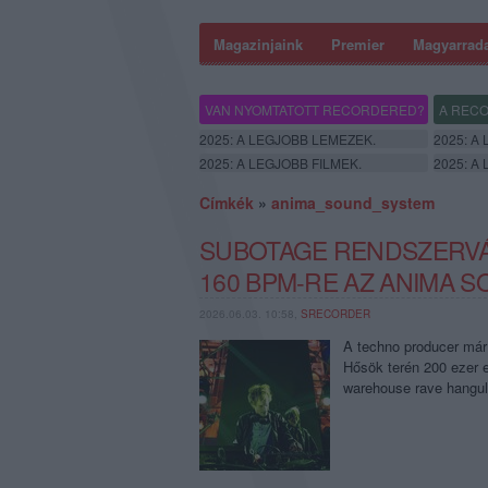
Magazinjaink
Premier
Magyarrad
VAN NYOMTATOTT RECORDERED?
A RECO
2025: A LEGJOBB LEMEZEK.
2025: A
2025: A LEGJOBB FILMEK.
2025: A
Címkék
»
anima_sound_system
SUBOTAGE RENDSZERVÁ
160 BPM-RE AZ ANIMA 
2026.06.03. 10:58,
SRECORDER
A techno producer már 
Hősök terén 200 ezer e
warehouse rave hangul