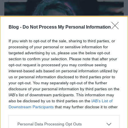
Blog -
Do Not Process My Personal Information
If you wish to opt-out of the sale, sharing to third parties, or
processing of your personal or sensitive information for
targeted advertising by us, please use the below opt-out
section to confirm your selection. Please note that after your
Classic rock - a revival
opt-out request is processed you may continue seeing
interest-based ads based on personal information utilized by
rerecorder
•
2014. március 29.
us or personal information disclosed to third parties prior to
your opt-out. You may separately opt-out of the further
A huszadik Recorder magazin classic rockos
disclosure of your personal information by third parties on the
cikkeiben két részben gyűjtöttük össze a ciki/menő
IAB’s list of downstream participants. This information may
kategóriák mentén a leginkább meghatározható
also be disclosed by us to third parties on the
IAB’s List of
meghatározó classic rock zenekarokat, az első
Downstream Participants
that may further disclose it to other
körben a Led Zeppelintől a Deep Purple-ig, a
third parties.
másodikban az Aerosmith-től a ZZ Topig. Most…
Please note that this website/app uses one or more Google
Personal Data Processing Opt Outs