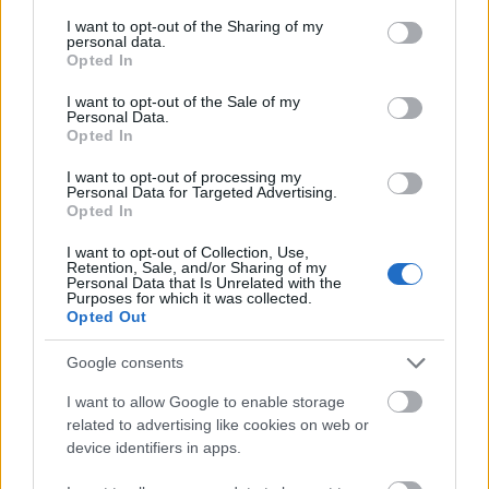
services and may gather and store information including but
Pénz, konfetti, classic rock -
not limited to your visit or usage behaviour. You may click to
I want to opt-out of the Sharing of my
personal data.
grant or deny consent to Google and its third-party tags to
Zenészek Instagramon 2014/11. hét
Opted In
use your data for below specified purposes in below Google
consent section.
recordergram
•
2014. március 16.
I want to opt-out of the Sale of my
Personal Data.
Opted In
11. heti instagram gyűjtésünkben: Taylor Swift nem
csak felfoghatatlanul menő, de nagyon gazdag is,
I want to opt-out of processing my
Personal Data for Targeted Advertising.
Kylie Minogue lecsap saját magára, Big Boi pedig
Opted In
odafigyel teste minden rezdülésére! 01 / Taylor
Swiftnek most éppen azért van tátva a szája, mert
I want to opt-out of Collection, Use,
Retention, Sale, and/or Sharing of my
ennyire örül, hogy sikerült egy…
Personal Data that Is Unrelated with the
Purposes for which it was collected.
Opted Out
Állati űrparti - Andrew W.K. és Lil Bub
közös klipje
Google consents
Frontrecorder
•
2014. február 06.
I want to allow Google to enable storage
related to advertising like cookies on web or
device identifiers in apps.
Az internet legnépszerűbb állata a macska, az egyik
legkörülrajongottabb cicaceleb pedig jelenleg Lil