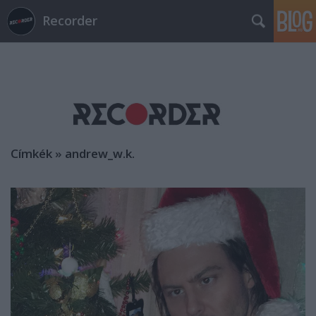
Recorder
Címkék
»
andrew_w.k.