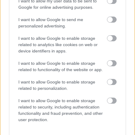
I want to allow my user data to be sent to
Bub, aki nemcsak emberi ésszel felfoghatatlan
Google for online advertising purposes.
módon cuki, de fantasztikusan kúl is, hiszen olyan
rajongói vannak, mint a producerlegenda Steve
I want to allow Google to send me
Albini, Kelley Deal a Breeders-ből vagy a…
personalized advertising.
I want to allow Google to enable storage
related to analytics like cookies on web or
device identifiers in apps.
I want to allow Google to enable storage
related to functionality of the website or app.
I want to allow Google to enable storage
related to personalization.
I want to allow Google to enable storage
related to security, including authentication
functionality and fraud prevention, and other
user protection.
„Folyt mindenhonnan a kokain” –