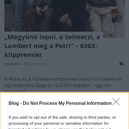
„Megyünk lopni, a Selmeczi, a
Lambert meg a Petri” – 6363-
klippremier
srecorder
•
2026. március 12.
A Wavy és a Farseers emszíjeivel rabol rá rímekre és
egy kisboltra Gege az új 6363-klipben – egy kis
csavarral.
Blog -
Do Not Process My Personal Information
If you wish to opt-out of the sale, sharing to third parties, or
processing of your personal or sensitive information for