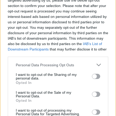
targeted advertising by us, please use the below opt-out
section to confirm your selection. Please note that after your
opt-out request is processed you may continue seeing
interest-based ads based on personal information utilized by
us or personal information disclosed to third parties prior to
your opt-out. You may separately opt-out of the further
disclosure of your personal information by third parties on the
IAB’s list of downstream participants. This information may
also be disclosed by us to third parties on the
IAB’s List of
Downstream Participants
that may further disclose it to other
third parties.
"Addig köpök, míg vannak
Please note that this website/app uses one or more Google
kitöltetlen szöveghelyek." Andrej:
Personal Data Processing Opt Outs
services and may gather and store information including but
Egyszerű az élet / Smeci: Ezért az
not limited to your visit or usage behaviour. You may click to
I want to opt-out of the Sharing of my
personal data.
grant or deny consent to Google and its third-party tags to
érzésért élünk (lemezkritika)
Opted In
use your data for below specified purposes in below Google
RRRecorder
•
2026. január 15.
consent section.
I want to opt-out of the Sale of my
Personal Data.
Opted In
Élőbeszédhez közeli, ravasz ritmizálású rap;
mindennapi jelenetek; pszichedelikus boom bap -
I want to opt-out of processing my
Personal Data for Targeted Advertising.
két erős lemez, amik nem csak azért jók, mert ez a