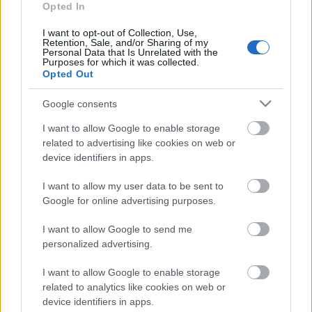
Opted In
hozzáállás ritka a magyar hiphopban. Ez a kritika
először a Recorder magazin 130. számában jelent
I want to opt-out of Collection, Use,
meg.
Retention, Sale, and/or Sharing of my
Personal Data that Is Unrelated with the
Purposes for which it was collected.
Opted Out
Google consents
I want to allow Google to enable storage
related to advertising like cookies on web or
device identifiers in apps.
I want to allow my user data to be sent to
Google for online advertising purposes.
I want to allow Google to send me
personalized advertising.
I want to allow Google to enable storage
„A szövegeimet főleg csendre írom” –
related to analytics like cookies on web or
device identifiers in apps.