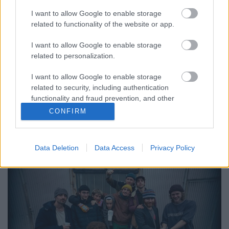
Dupla lemezpremier a Farseers
kollektívától
I want to allow Google to enable storage
related to functionality of the website or app.
srecorder
•
2025. november 14.
I want to allow Google to enable storage
related to personalization.
Rapzene mint megküzdési módszer: két nagylemez
is debütál ma a Farseers Collective gondozásában,
I want to allow Google to enable storage
Andrej Egyszerű az élet, valamint Smeci Ezért az
related to security, including authentication
érzésért élünk című albuma. A két mc-producer a
functionality and fraud prevention, and other
Berlin Hotel Collective kötelékének is kulcsembere,
user protection.
CONFIRM
ezúttal azonban önálló kiadványokkal jelentkeznek.
Data Deletion
Data Access
Privacy Policy