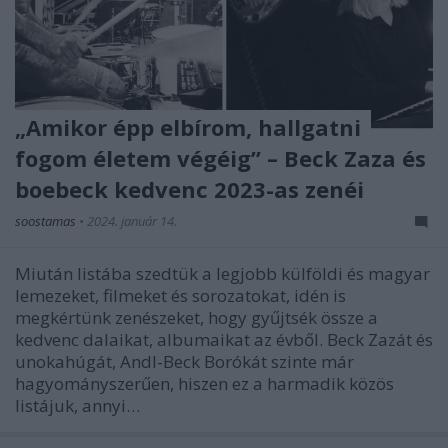
„Amikor épp elbírom, hallgatni
fogom életem végéig” – Beck Zaza és
boebeck kedvenc 2023-as zenéi
soostamas
•
2024. január 14.
Miután listába szedtük a legjobb külföldi és magyar
lemezeket, filmeket és sorozatokat, idén is
megkértünk zenészeket, hogy gyűjtsék össze a
kedvenc dalaikat, albumaikat az évből. Beck Zazát és
unokahúgát, Andl-Beck Borókát szinte már
hagyományszerűen, hiszen ez a harmadik közös
listájuk, annyi…