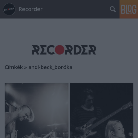
Recorder
Címkék
»
andl-beck_boróka