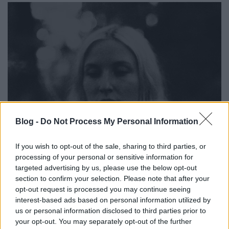
Blog -
Do Not Process My Personal Information
If you wish to opt-out of the sale, sharing to third parties, or
Megpróbálhatod elégetni, eldobni,
processing of your personal or sensitive information for
targeted advertising by us, please use the below opt-out
elásni, ez a fájdalom mégis veled
section to confirm your selection. Please note that after your
marad – Klippremier! boebeck: 8
opt-out request is processed you may continue seeing
interest-based ads based on personal information utilized by
srecorder
•
2023. szeptember 07.
us or personal information disclosed to third parties prior to
your opt-out. You may separately opt-out of the further