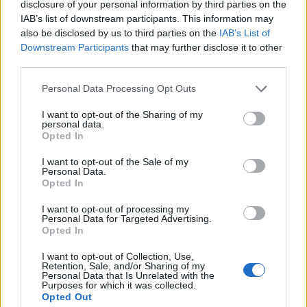
disclosure of your personal information by third parties on the
Valószínűleg sokan tudnak majd rezonálni boebeck
IAB’s list of downstream participants. This information may
új videójával, ami az 8 című dalára forgott. A tavaszi
also be disclosed by us to third parties on the
IAB’s List of
bemutatkozó lemez nyitánya egy erőteljes trauma
Downstream Participants
that may further disclose it to other
feldolgozhatatlanságáról beszél, olyan sebekről, ami
third parties.
évek múltán sem gyógyulnak, nem gyógyulhatnak
be teljesen.
Please note that this website/app uses one or more Google
Personal Data Processing Opt Outs
services and may gather and store information including but
not limited to your visit or usage behaviour. You may click to
I want to opt-out of the Sharing of my
personal data.
grant or deny consent to Google and its third-party tags to
Opted In
use your data for below specified purposes in below Google
consent section.
I want to opt-out of the Sale of my
Personal Data.
Opted In
I want to opt-out of processing my
Personal Data for Targeted Advertising.
Opted In
I want to opt-out of Collection, Use,
Retention, Sale, and/or Sharing of my
Personal Data that Is Unrelated with the
Purposes for which it was collected.
Opted Out