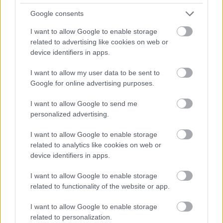
Fájdalmas, őszinte és nagyon szép –
Google consents
boebeck-lemezpremier
I want to allow Google to enable storage
related to advertising like cookies on web or
srecorder
•
2023. március 09.
device identifiers in apps.
Két éve itt, a Recorderen mutatkozott be első dalával
I want to allow my user data to be sent to
boebeck, azaz Andl-Beck Boróka, aki az elmúlt
Google for online advertising purposes.
időszakban az egyik legizgalmasabb fiatal, hazai
énekes-dalszerzővé érett. Mostanra pedig elkészült
I want to allow Google to send me
első nagylemezével is, amit már zenekari
personalized advertising.
felállásban rögzített. Premier!
I want to allow Google to enable storage
related to analytics like cookies on web or
device identifiers in apps.
I want to allow Google to enable storage
related to functionality of the website or app.
I want to allow Google to enable storage
related to personalization.