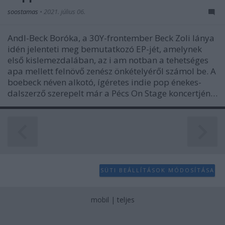
soostamas
•
2021. július 06.
Andl-Beck Boróka, a 30Y-frontember Beck Zoli lánya
idén jelenteti meg bemutatkozó EP-jét, amelynek
első kislemezdalában, az i am notban a tehetséges
apa mellett felnövő zenész önkételyéről számol be. A
boebeck néven alkotó, ígéretes indie pop énekes-
dalszerző szerepelt már a Pécs On Stage koncertjén…
SÜTI BEÁLLÍTÁSOK MÓDOSÍTÁSA
mobil
|
teljes