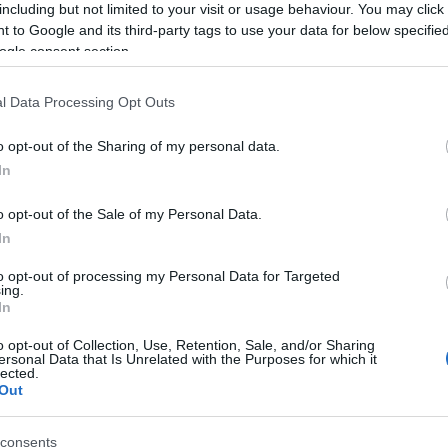
including but not limited to your visit or usage behaviour. You may click 
nie a tökéleteset? Szubjektív…
 to Google and its third-party tags to use your data for below specifi
ogle consent section.
TOVÁBB →
l Data Processing Opt Outs
mccartney
nancy sinatra
jack white
sheryl crow
lulu
alicia keys
tina turner
tom
s knight
sheena easton
főcímzene
john barry
a-ha
carly simon
george martin
o opt-out of the Sharing of my personal data.
ta coolidge
In
komment
o opt-out of the Sale of my Personal Data.
In
 SZTÁROK KÖZÖS DALA A
to opt-out of processing my Personal Data for Targeted
S AZ EGYENLŐSÉG MELLETT
ing.
In
o opt-out of Collection, Use, Retention, Sale, and/or Sharing
össéget sújtó rendőri túlkapások az elmúlt héten ismét olyan
ersonal Data that Is Unrelated with the Purposes for which it
lected.
i mellett nem lehet szó nélkül elmenni (az eseményeket tovább
Out
dőri brutalitások elleni tüntetésen Dallasban egy mesterlövész
icia Keys…
consents