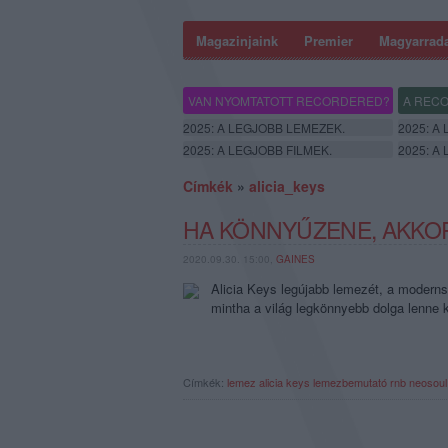
Magazinjaink
Premier
Magyarrad
VAN NYOMTATOTT RECORDERED?
A RECO
2025: A LEGJOBB LEMEZEK.
2025: A
2025: A LEGJOBB FILMEK.
2025: A
Címkék
»
alicia_keys
HA KÖNNYŰZENE, AKKOR
2020.09.30. 15:00,
GAINES
Alicia Keys legújabb lemezét, a moderns
mintha a világ legkönnyebb dolga lenne 
Címkék:
lemez
alicia keys
lemezbemutató
rnb
neosoul