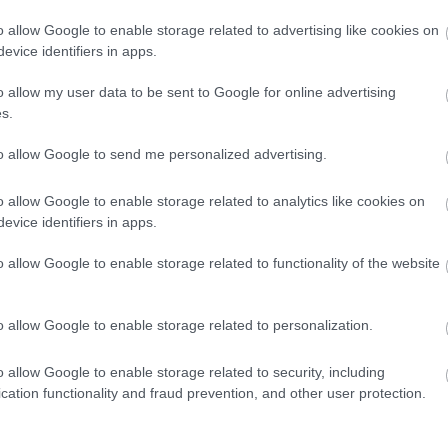
o allow Google to enable storage related to advertising like cookies on
TOVÁBB →
evice identifiers in apps.
o allow my user data to be sent to Google for online advertising
s.
komment
to allow Google to send me personalized advertising.
RATON
o allow Google to enable storage related to analytics like cookies on
evice identifiers in apps.
szeánsza, a leginkább a "mely zenéket lehet pénzre váltani"
o allow Google to enable storage related to functionality of the website
 Grammy ötvenötödik felvonása magyar idő szerint most hétfő
lepődések helyett kötelező mosolyokat és dizájnerruhákat
…
o allow Google to enable storage related to personalization.
o allow Google to enable storage related to security, including
TOVÁBB →
cation functionality and fraud prevention, and other user protection.
n 5
jack white
alicia keys
ll cool j
the black keys
mumford & sons
frank ocean