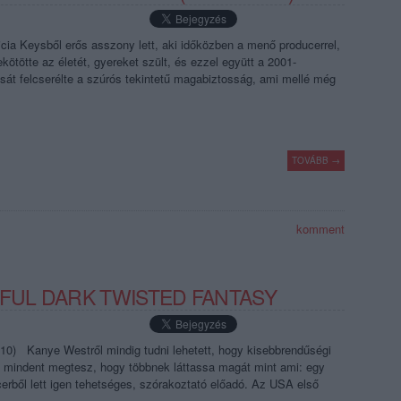
licia Keysből erős asszony lett, aki időközben a menő producerrel,
ötötte az életét, gyereket szült, és ezzel együtt a 2001-
rását felcserélte a szúrós tekintetű magabiztosság, ami mellé még
TOVÁBB →
komment
IFUL DARK TWISTED FANTASY
010) Kanye Westről mindig tudni lehetett, hogy kisebbrendűségi
mindent megtesz, hogy többnek láttassa magát mint ami: egy
erből lett igen tehetséges, szórakoztató előadó. Az USA első