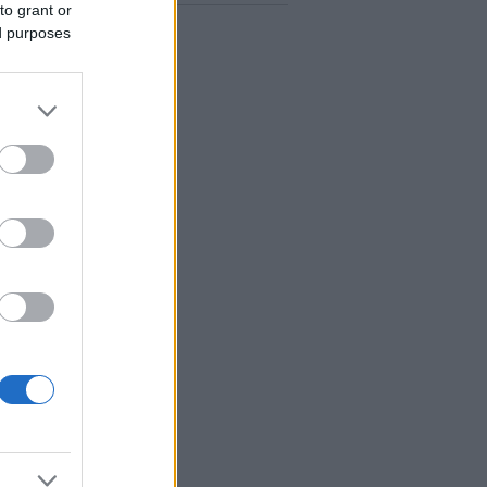
to grant or
ed purposes