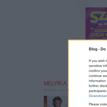
Blog -
Do 
If you wish 
sensitive in
confirm you
continue se
information 
MELYIK A LEGJOBB JAM
further disc
2020.05.08. 16:02,
VFERI
participants
Downstream 
Billie Eilish a Nincs 
készített sötét hangula
Please note
Bond-főcímdalnak? Mitő