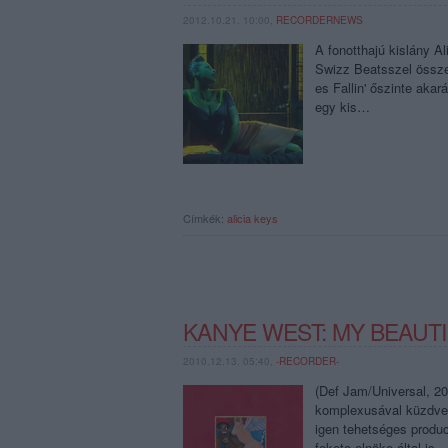
2012.10.21. 10:00,
RECORDERNEWS
A fonotthajú kislány A
Swizz Beatsszel összek
es Fallin' őszinte aka
egy kis…
Címkék:
alicia keys
KANYE WEST: MY BEAUT
2010.12.13. 05:40,
-RECORDER-
(Def Jam/Universal, 2
komplexusával küzdve 
igen tehetséges produc
fekete elnöke által is…