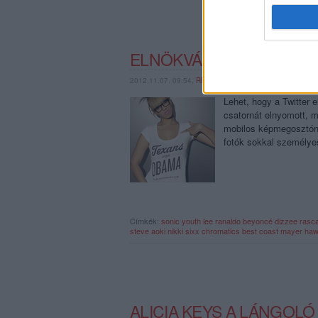
ELNÖKVÁLASZTÓ ZENÉSZ
2012.11.07. 09:54,
RECORDERNEWS
Lehet, hogy a Twitter
csatornát elnyomott, 
mobilos képmegosztón,
fotók sokkal személy
Címkék:
sonic youth
lee ranaldo
beyoncé
dizzee rasca
steve aoki
nikki sixx
chromatics
best coast
mayer haw
ALICIA KEYS A LÁNGOLÓ