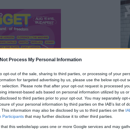
Not Process My Personal Information
to opt-out of the sale, sharing to third parties, or processing of your per
formation for targeted advertising by us, please use the below opt-out s
r selection. Please note that after your opt-out request is processed y
eing interest-based ads based on personal information utilized by us or
disclosed to third parties prior to your opt-out. You may separately opt-
ES BOND-FŐCÍMDAL?
losure of your personal information by third parties on the IAB’s list of
. This information may also be disclosed by us to third parties on the
IA
Participants
that may further disclose it to other third parties.
idő meghalni (No Time To Die) című, 25. James Bond-filmhez
tú balladája felveti az örök kérdést: milyennek kell lennie egy
 that this website/app uses one or more Google services and may gath
BEL
l lesz egy dal igazán „bondos”, és eddig melyiknek sikerült