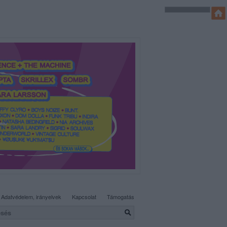
SÜTI BEÁLLÍTÁSOK MÓDOSÍTÁSA
Adatvédelem, irányelvek
Kapcsolat
Támogatás