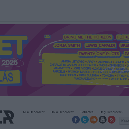
Mi a Recorder?
Hol a Recorder?
Előfizetés
Régi Recorderek