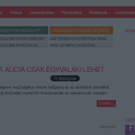
ar
Interjú
Lemezkritika
Filmkritika
Kultsarok
Lemeztásk
SZIG
RDER PODCASTJAI ITT!
FRISS MAGYAR ZENÉK HETENTE!
 LEGJOBB HAZAI LEMEZEK.
HÁTTÉRBEN IS KÖZÉPPONTBAN.
 LEGJOBB SOROZATOK.
2005: EZ MENT HÚSZ ÉVE.
 ALICIA CSAK EGYVALAKI LEHET
égével nosztalgikus Aliciát hallgatva az az érzésünk támadhat,
két évtizeden keresztül önazonosnak és relevánsnak maradni.
TOVÁBB →
SZE
komment