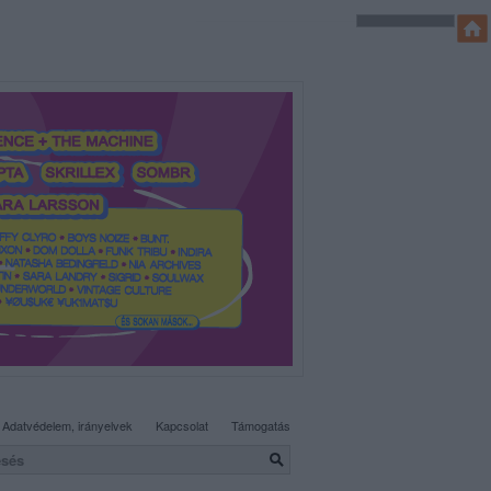
SÜTI BEÁLLÍTÁSOK MÓDOSÍTÁSA
Adatvédelem, irányelvek
Kapcsolat
Támogatás