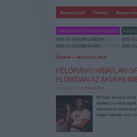
Magazinjaink
Premier
Magyarrad
VAN NYOMTATOTT RECORDERED?
A RECO
2025: A LEGJOBB LEMEZEK.
2025: A
2025: A LEGJOBB FILMEK.
2025: A
Címkék
»
akvárium_klub
FÉLÓRÁNYI HIBÁTLAN GR
FLOWDAN AZ AKVÁRIUM
2026.02.22. 07:49,
FRECORDER
Bő húsz évvel a műfaj 
ráadásul a műfaj egyik
stílusban is otthonosa
mégis felemás utóíz m