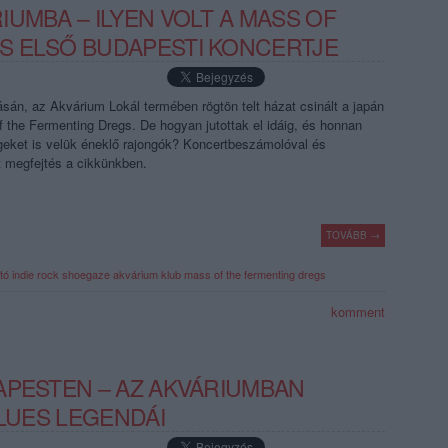
UMBA – ILYEN VOLT A MASS OF
S ELSŐ BUDAPESTI KONCERTJE
ásán, az Akvárium Lokál termében rögtön telt házat csinált a japán
f the Fermenting Dregs. De hogyan jutottak el idáig, és honnan
geket is velük éneklő rajongók? Koncertbeszámolóval és
lt megfejtés a cikkünkben.
TOVÁBB →
tó
indie rock
shoegaze
akvárium klub
mass of the fermenting dregs
komment
APESTEN – AZ AKVÁRIUMBAN
BLUES LEGENDÁI