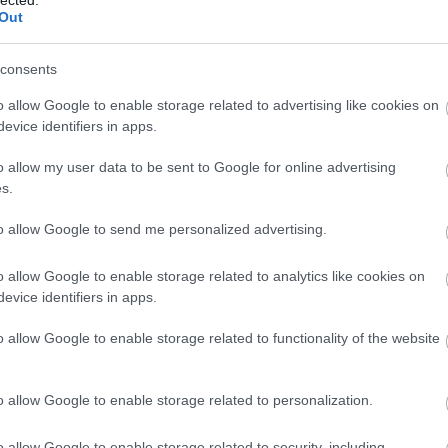
Out
TOVÁBB →
consents
tem
akvárium klub
o allow Google to enable storage related to advertising like cookies on
komment
evice identifiers in apps.
o allow my user data to be sent to Google for online advertising
s.
CE AZ AKVÁRIUMBAN – FOTÓGALÉRIA
to allow Google to send me personalized advertising.
ló magyarországi fellépését telt ház fogadta az Akvárium
o allow Google to enable storage related to analytics like cookies on
len, hisz a 15 éves együttes eddigi legjobb lemezével turnézik
evice identifiers in apps.
learingről 9 dal is elhangzott; Ellie Roswell énekesnő hangja és
etlen.
o allow Google to enable storage related to functionality of the website
TOVÁBB →
o allow Google to enable storage related to personalization.
ce
o allow Google to enable storage related to security, including