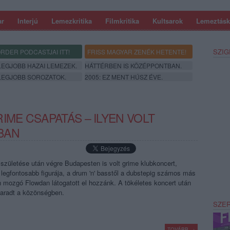
ar
Interjú
Lemezkritika
Filmkritika
Kultsarok
Lemeztásk
SZIG
RDER PODCASTJAI ITT!
FRISS MAGYAR ZENÉK HETENTE!
 LEGJOBB HAZAI LEMEZEK.
HÁTTÉRBEN IS KÖZÉPPONTBAN.
 LEGJOBB SOROZATOK.
2005: EZ MENT HÚSZ ÉVE.
IME CSAPATÁS – ILYEN VOLT
BAN
születése után végre Budapesten is volt grime klubkoncert,
 legfontosabb figurája, a drum 'n' basstől a dubstepig számos más
n mozgó Flowdan látogatott el hozzánk. A tökéletes koncert után
aradt a közönségben.
SZE
TOVÁBB →