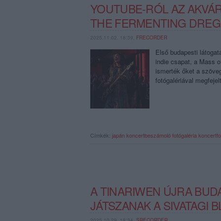
YOUTUBE-RÓL AZ AKVÁRI
THE FERMENTING DREG
2025.11.02. 18:39,
FRECORDER
Első budapesti látogat
indie csapat, a Mass o
ismerték őket a szöve
fotógalériával megfeje
Címkék:
japán
koncertbeszámoló
fotógaléria
koncertfo
A TINARIWEN ÚJRA BUD
JÁTSZANAK A SIVATAGI 
2025.10.29. 18:34,
SRECORDER