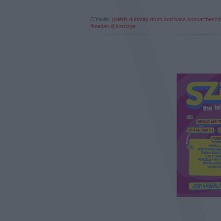
Címkék:
galéria
dubstep
drum and bass
koncertbeszá
flowdan
dj karnage