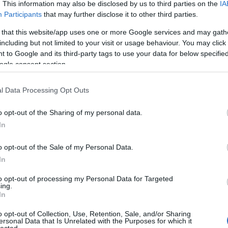
. This information may also be disclosed by us to third parties on the
IA
8-án játszik – története során először – Budapesten.
Participants
that may further disclose it to other third parties.
 that this website/app uses one or more Google services and may gath
including but not limited to your visit or usage behaviour. You may click 
 to Google and its third-party tags to use your data for below specifi
ogle consent section.
TOVÁBB →
tajánló
akvárium klub
dogstar
l Data Processing Opt Outs
komment
o opt-out of the Sharing of my personal data.
In
I F.O. SYSTEM-KONCERT LESZ AZ
o opt-out of the Sale of my Personal Data.
In
to opt-out of processing my Personal Data for Targeted
ing.
obb szabású koncertre készül az F.O. System 2026. november 13-
In
n, ahol az összes dalukat eljátsszák és egyéb meglepetésekkel
o opt-out of Collection, Use, Retention, Sale, and/or Sharing
ersonal Data that Is Unrelated with the Purposes for which it
lected.