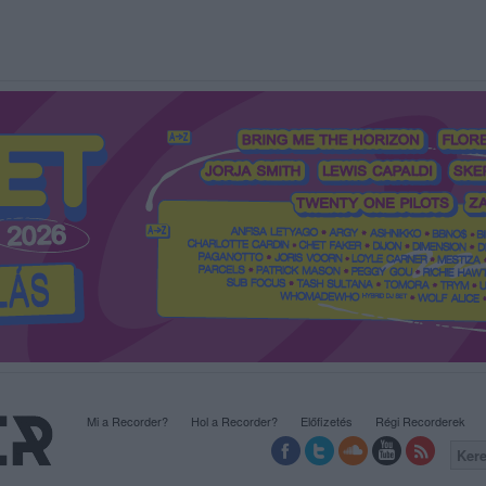
Mi a Recorder?
Hol a Recorder?
Előfizetés
Régi Recorderek