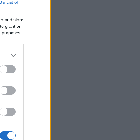
B’s List of
er and store
to grant or
ed purposes