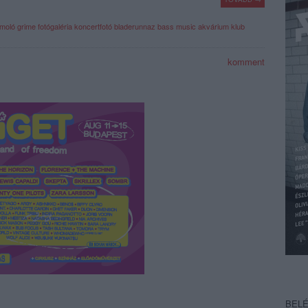
moló
grime
fotógaléria
koncertfotó
bladerunnaz
bass music
akvárium klub
komment
BEL