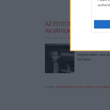
authenti
AZ EDITORS FRONTEMB
AKVÁRIUMBAN
2025.11.05. 20:47,
SRECORDER
Tom Smith egy intim ha
Isn’t in the Light cím
nagytermében, ahol az 
formában.
Címkék:
programajánló
akvárium
editors
koncertajánló