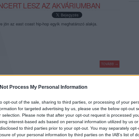
CERT LESZ AZ AKVÁRIUMBAN
 jön az east coast hip-hop egyik meghatározó alakja.
TOVÁBB →
ó
akvárium klub
Not Process My Personal Information
komment
to opt-out of the sale, sharing to third parties, or processing of your per
formation for targeted advertising by us, please use the below opt-out s
AZ AKVÁRIUMBAN JÁTSZIK A
r selection. Please note that after your opt-out request is processed y
eing interest-based ads based on personal information utilized by us or
disclosed to third parties prior to your opt-out. You may separately opt-
losure of your personal information by third parties on the IAB’s list of
b filmsztár jön zenélni az Akvába: Keanu Reeves zenekara, a