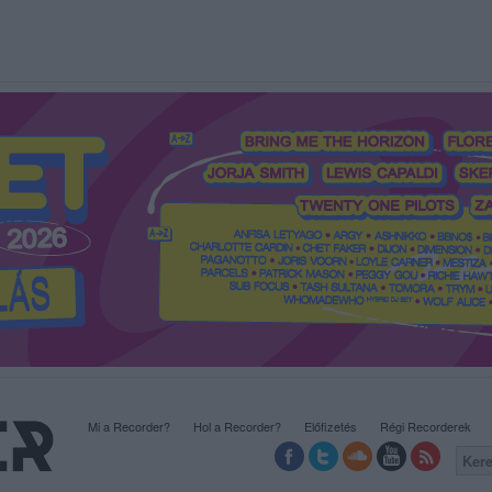
Mi a Recorder?
Hol a Recorder?
Előfizetés
Régi Recorderek