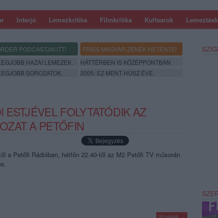
ar
Interjú
Lemezkritika
Filmkritika
Kultsarok
Lemeztásk
SZIG
RDER PODCASTJAI ITT!
FRISS MAGYAR ZENÉK HETENTE!
 LEGJOBB HAZAI LEMEZEK.
HÁTTÉRBEN IS KÖZÉPPONTBAN.
 LEGJOBB SOROZATOK.
2005: EZ MENT HÚSZ ÉVE.
 ESTJÉVEL FOLYTATÓDIK AZ
OZAT A PETŐFIN
ől a Petőfi Rádióban, hétfőn 22.40-től az M2 Petőfi TV műsorán
és.
SZE
TOVÁBB →