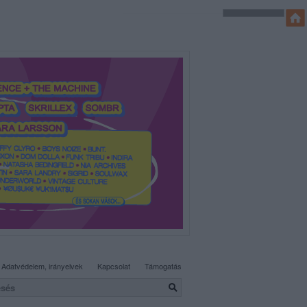
SÜTI BEÁLLÍTÁSOK MÓDOSÍTÁSA
Adatvédelem, irányelvek
Kapcsolat
Támogatás