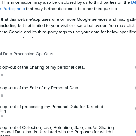
. This information may also be disclosed by us to third parties on the
IA
 punkrockot játszó Paddy and the Rats zenekar, amely igazán
Participants
that may further disclose it to other third parties.
k-fellépését. A jól megszokott pörgős dalok intimebb
sben hallhatóak és láthatóak május 13-án, vasárnap este a Petőfi
 that this website/app uses one or more Google services and may gath
főn este pedig az M2 Petőfi TV…
including but not limited to your visit or usage behaviour. You may click 
 to Google and its third-party tags to use your data for below specifi
ogle consent section.
TOVÁBB →
l Data Processing Opt Outs
tőfi tv
komment
o opt-out of the Sharing of my personal data.
In
TVÉGÉN AZ AKUSZTIK SZÍNPADÁN
o opt-out of the Sale of my Personal Data.
In
to opt-out of processing my Personal Data for Targeted
allam és a ritmus tisztán – vasárnaponként 22.00-tól a Petőfi
ing.
hétfőnként 22.40-től országosan az M2 Petőfi TV képernyőjén. Ez
In
m Laude vette birtokba az Akusztik színpadát.
o opt-out of Collection, Use, Retention, Sale, and/or Sharing
ersonal Data that Is Unrelated with the Purposes for which it
lected.