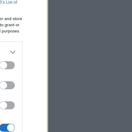
B’s List of
er and store
to grant or
ed purposes