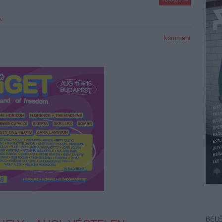
tv
komment
BEL