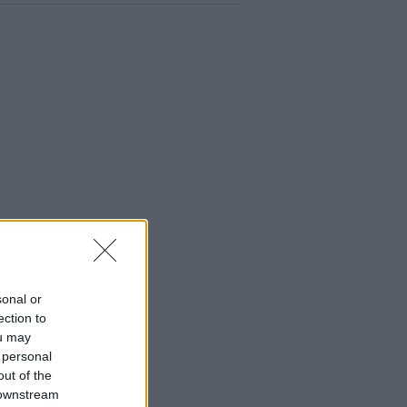
sonal or
ection to
ou may
 personal
out of the
 downstream