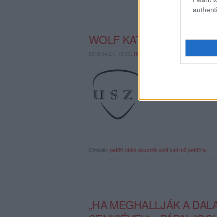
authenti
WOLF KATIVAL FOLYTATÓ
2018.04.21. 15:30,
RECORDER.HU
(X) Akusztik: csak a da
meghittség otthonra ta
től az M2 Petőfi TV m
Címkék:
petőfi rádió
akusztik
wolf kati
m2 petőfi tv
„HA MEGHALLJÁK A DALA