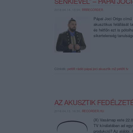
SENKIÉVEL” – PÁPAI JOC
2018.04.14. 15:00,
RRRECORDER
Pápai Joci Origo című 
akusztikus felállását 
és hétfőn ezt is pótolh
sikertelenség tanulság
Címkék:
petőfi rádió
pápai joci
akusztik
m2 petőfi tv
AZ AKUSZTIK FEDÉLZETÉ
2018.04.13. 16:30,
RECORDER.HU
(X) Vasárnap este 22.0
TV kínálatában ad egyó
produkció? Az alábbi, h