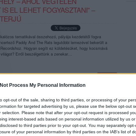
HELY – AHOL VÉGTELEN
S EL LEHET FOGYASZTANI” –
NTERJÚ
kalózos tematikával összehozó, pályája kezdetétől fogva
oncertező Paddy And The Rats legutóbbi lemezével bekerült a
Recordshoz. Hogyan segíti ez küldetésüket, hogy kocsmává
 világot? Erről beszélgettünk a zenekar…
TOVÁBB →
Not Process My Personal Information
s
m2 petőfi tv
komment
to opt-out of the sale, sharing to third parties, or processing of your per
formation for targeted advertising by us, please use the below opt-out s
r selection. Please note that after your opt-out request is processed y
eing interest-based ads based on personal information utilized by us or
Z AKUSZTIK SZÍNPADÁN
disclosed to third parties prior to your opt-out. You may separately opt-
losure of your personal information by third parties on the IAB’s list of