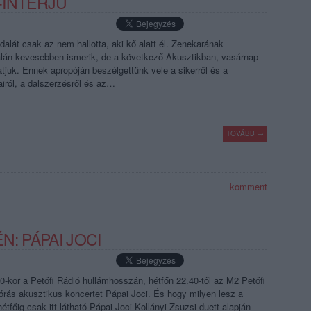
I-INTERJÚ
dalát csak az nem hallotta, aki kő alatt él. Zenekarának
talán kevesebben ismerik, de a következő Akusztikban, vasárnap
atjuk. Ennek apropóján beszélgettünk vele a sikerről és a
airól, a dalszerzésről és az…
TOVÁBB →
komment
N: PÁPAI JOCI
0-kor a Petőfi Rádió hullámhosszán, hétfőn 22.40-től az M2 Petőfi
rás akusztikus koncertet Pápai Joci. És hogy milyen lesz a
étfőig csak itt látható Pápai Joci-Kollányi Zsuzsi duett alapján