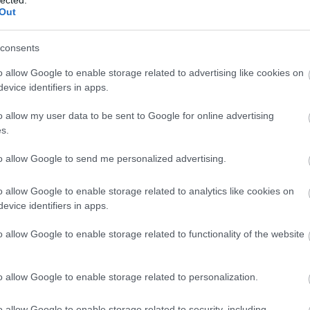
Out
TOVÁBB →
consents
őfi tv
o allow Google to enable storage related to advertising like cookies on
komment
evice identifiers in apps.
o allow my user data to be sent to Google for online advertising
 JÁTSZOTT AZ AKUSZTIK SZÍNPADÁN
s.
to allow Google to send me personalized advertising.
tokba az Akusztik színpadát a Lóci játszik zenekar, hogy egy órán
éjükkel közönségüket. A mindent elsöprő bulihangulatot egy
o allow Google to enable storage related to analytics like cookies on
erelt Lóci-dal ellenpontozta, amelyet hétfőig csak itt, a
evice identifiers in apps.
nézni.
o allow Google to enable storage related to functionality of the website
TOVÁBB →
o allow Google to enable storage related to personalization.
o allow Google to enable storage related to security, including