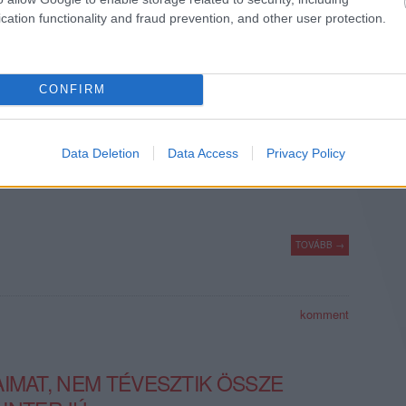
komment
cation functionality and fraud prevention, and other user protection.
DIK AZ AKUSZTIK
CONFIRM
llam és a ritmus, valamint az őszinte pillanatok. Akusztik, ahol a
lált vasárnaponként 22.00-tól a Petőfi Rádióban, hétfőnként 22.40-
Data Deletion
Data Access
Privacy Policy
űsorán.
TOVÁBB →
komment
IMAT, NEM TÉVESZTIK ÖSSZE