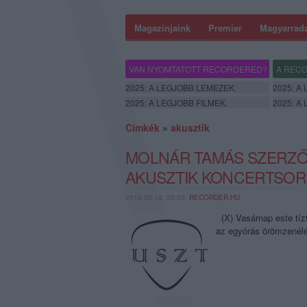
Magazinjaink
Premier
Magyarrad
VAN NYOMTATOTT RECORDERED?
A RECO
2025: A LEGJOBB LEMEZEK.
2025: A
2025: A LEGJOBB FILMEK.
2025: A
Címkék
»
akusztik
MOLNÁR TAMÁS SZERZŐI
AKUSZTIK KONCERTSOR
2018.05.18. 20:00,
RECORDER.HU
(X) Vasárnap este tízt
az egyórás örömzenél