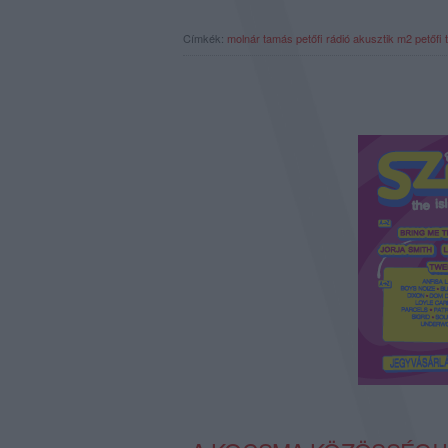
Címkék:
molnár tamás
petőfi rádió
akusztik
m2 petőfi 