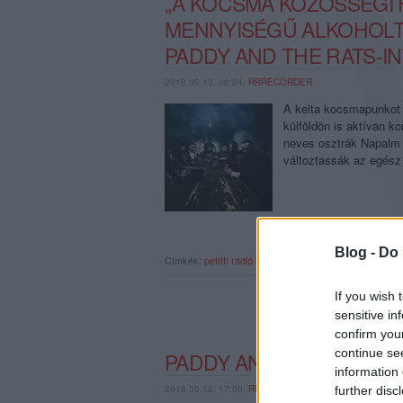
„A KOCSMA KÖZÖSSÉGI 
MENNYISÉGŰ ALKOHOLT I
PADDY AND THE RATS-I
2018.05.13. 08:24,
RRRECORDER
A kelta kocsmapunkot 
külföldön is aktívan k
neves osztrák Napalm 
változtassák az egész
Blog -
Do 
Címkék:
petőfi rádió
akusztik
paddy
paddy and the rat
If you wish 
sensitive in
confirm you
continue se
PADDY AND THE RATS A
information 
2018.05.12. 17:00,
RECORDER.HU
further disc