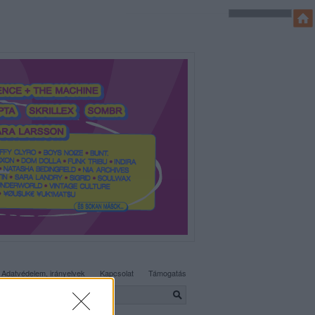
SÜTI BEÁLLÍTÁSOK MÓDOSÍTÁSA
Adatvédelem, irányelvek
Kapcsolat
Támogatás