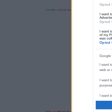
Opted 
Címkék:
sorozat
hbo
magazin
hbo go
Jordan Peele
fi
I want 
Advertis
Opted 
I want t
of my P
was col
Opted 
Google 
I want t
web or d
I want t
purpose
I want 
I want t