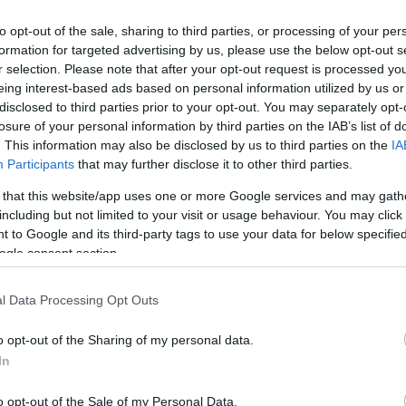
to opt-out of the sale, sharing to third parties, or processing of your per
ar
Interjú
Lemezkritika
Filmkritika
Kultsarok
Lemeztásk
formation for targeted advertising by us, please use the below opt-out s
r selection. Please note that after your opt-out request is processed y
eing interest-based ads based on personal information utilized by us or
SZIG
RDER PODCASTJAI ITT!
FRISS MAGYAR ZENÉK HETENTE!
disclosed to third parties prior to your opt-out. You may separately opt-
 LEGJOBB HAZAI LEMEZEK.
HÁTTÉRBEN IS KÖZÉPPONTBAN.
losure of your personal information by third parties on the IAB’s list of
 LEGJOBB SOROZATOK.
2005: EZ MENT HÚSZ ÉVE.
. This information may also be disclosed by us to third parties on the
IA
Participants
that may further disclose it to other third parties.
 that this website/app uses one or more Google services and may gath
ORRORISZTIKUSABB DOLOG A
including but not limited to your visit or usage behaviour. You may click 
ECRAFT COUNTRY (KRITIKA)
 to Google and its third-party tags to use your data for below specifi
ogle consent section.
ája rengeteg hétköznapi horrorral sújtja a feketéket, az HBO új
l Data Processing Opt Outs
sorozata, a Lovecraft Country szereplőinek nyakába azonban még
gek is szakadnak. A koncepció príma, de vajon felér-e hozzá a
ika először a Recorder…
o opt-out of the Sharing of my personal data.
SZE
In
o opt-out of the Sale of my Personal Data.
TOVÁBB →