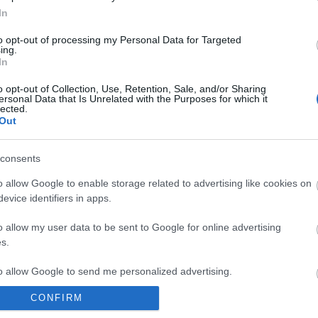
In
lmrecorder
rec081
lovecraft country
misha green
to opt-out of processing my Personal Data for Targeted
ing.
komment
In
o opt-out of Collection, Use, Retention, Sale, and/or Sharing
ersonal Data that Is Unrelated with the Purposes for which it
lected.
Out
consents
o allow Google to enable storage related to advertising like cookies on
evice identifiers in apps.
o allow my user data to be sent to Google for online advertising
s.
to allow Google to send me personalized advertising.
CONFIRM
o allow Google to enable storage related to analytics like cookies on
BEL