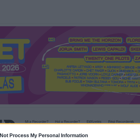
Mi a Recorder?
Hol a Recorder?
Előfizetés
Régi Recorderek
Not Process My Personal Information