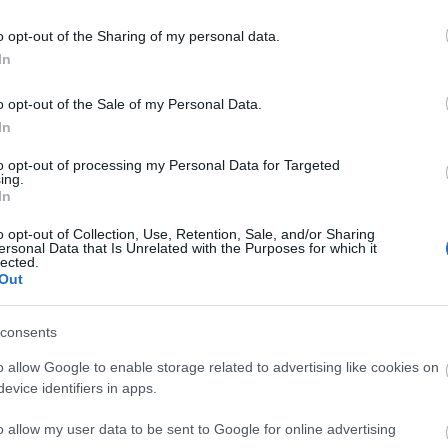
ch quartet
amsterdam klezmer band
2018
seeds
the qualitons
söndörgő
felső
suefo
szesztay dávid
lukács miklós
cserepes károly
frozen steak
darvas
o opt-out of the Sharing of my personal data.
r lemez
szabó benedek és a galaxisok
nóvé soma
dalinda
mulató aztékok
maneuver
czitrom ádám
eszelős meszelős
lipi brown
2018 évösszegzés
olaflur
In
komment
o opt-out of the Sale of my Personal Data.
In
to opt-out of processing my Personal Data for Targeted
ing.
In
o opt-out of Collection, Use, Retention, Sale, and/or Sharing
ersonal Data that Is Unrelated with the Purposes for which it
lected.
Out
consents
o allow Google to enable storage related to advertising like cookies on
evice identifiers in apps.
o allow my user data to be sent to Google for online advertising
BEL