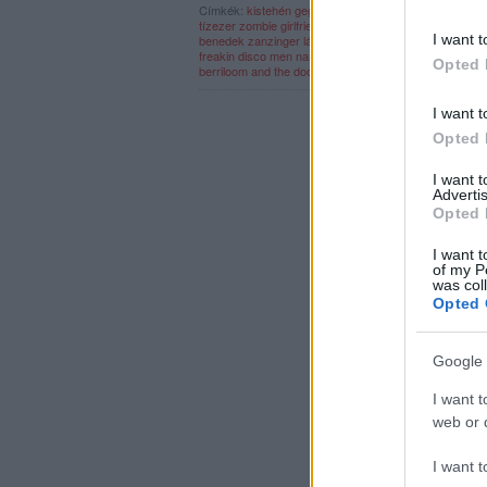
Címkék:
kistehén
gege
borbély mihály
esti kornél
dres
tízezer
zombie girlfriend
black nail cabaret
savages y 
I want t
benedek
zanzinger
lázár gábor
the devils trade
magya
freakin disco
men named holger
phlat
krúbi
maneuver 
Opted 
berriloom and the doom
2018 év albumai
I want t
Opted 
I want 
Advertis
Opted 
I want t
of my P
was col
Opted 
Google 
I want t
web or d
I want t