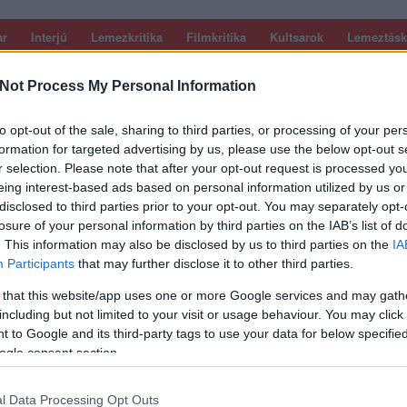
ar
Interjú
Lemezkritika
Filmkritika
Kultsarok
Lemeztásk
Not Process My Personal Information
SZIG
RDER PODCASTJAI ITT!
FRISS MAGYAR ZENÉK HETENTE!
 LEGJOBB HAZAI LEMEZEK.
HÁTTÉRBEN IS KÖZÉPPONTBAN.
to opt-out of the sale, sharing to third parties, or processing of your per
 LEGJOBB SOROZATOK.
2005: EZ MENT HÚSZ ÉVE.
formation for targeted advertising by us, please use the below opt-out s
r selection. Please note that after your opt-out request is processed y
eing interest-based ads based on personal information utilized by us or
MAGYAR LEMEZEI 2018-BAN
disclosed to third parties prior to your opt-out. You may separately opt-
losure of your personal information by third parties on the IAB’s list of
. This information may also be disclosed by us to third parties on the
IA
 fogva sokat foglalkozott a magyar zenével, 2018-ban pedig a
Participants
that may further disclose it to other third parties.
r, az interjúk stb. mellé elindítottuk az új megjelenéseket hetente
kat, illetve elkezdtünk kritikákat is közölni kiemelt hazai
 that this website/app uses one or more Google services and may gath
 maradt más hátra, mint…
including but not limited to your visit or usage behaviour. You may click 
 to Google and its third-party tags to use your data for below specifi
ogle consent section.
SZE
TOVÁBB →
l Data Processing Opt Outs