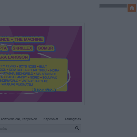
SÜTI BEÁLLÍTÁSOK MÓDOSÍTÁSA
Adatvédelem, irányelvek
Kapcsolat
Támogatás