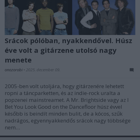
Srácok pólóban, nyakkendővel. Húsz
éve volt a gitárzene utolsó nagy
menete
onozorobi
•
2025. december 09.
2005-ben volt utoljára, hogy gitárzenére lehetett
ropni a táncparketten, és az indie-rock uralta a
popzenei mainstreamet. A Mr. Brightside vagy az I
Bet You Look Good on the Dancefloor húsz évvel
később is beindít minden bulit, de a kócos, szűk
nadrágos, egyennyakkendős srácok nagy többsége
nem…