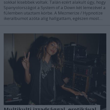
sokkal kisebbek voltak. Talán ezért alakult úgy, hogy
Spanyolországot a System of a Down két lemezével a
fülemben utaztam körbe. A Mezmerize / Hypnotize
ikeralbumot azóta alig hallgattam, egészen most…
Multikulti izzadsággal, erotikával.