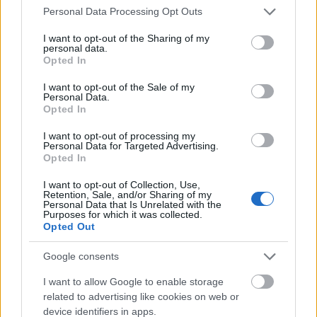
Please note that this website/app uses one or more Google
Personal Data Processing Opt Outs
services and may gather and store information including but
Eufória és melankólia. Húszéves M83
not limited to your visit or usage behaviour. You may click to
I want to opt-out of the Sharing of my
personal data.
grant or deny consent to Google and its third-party tags to
változást hozó lemeze
Opted In
use your data for below specified purposes in below Google
Recorder.hu
•
2025. december 20.
consent section.
I want to opt-out of the Sale of my
Personal Data.
Opted In
A francia M83 leginkább nosztalgikus, grandiózus
hangzásáról ismert, de ez nem volt mindig jellemző
I want to opt-out of processing my
Personal Data for Targeted Advertising.
rájuk. Idén lett húszéves az a lemez, ami elhozta a
Opted In
nagy változást. Ez a cikk először a Recorder magazin
129. számában jelent meg, amiben azt jártuk körbe,
I want to opt-out of Collection, Use,
Retention, Sale, and/or Sharing of my
hogy mi volt a menő 2005-ben.
Personal Data that Is Unrelated with the
Purposes for which it was collected.
Opted Out
Google consents
I want to allow Google to enable storage
related to advertising like cookies on web or
device identifiers in apps.