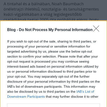
A tintahal és a bálnában, Noah Baumbach
önéletrajzi ihletésű, nosztalgia- és tanulságmentes
kvázi-vígjátékában a világ legidegesítőbb
családjának tagjai 2005 óta próbálják elérni, hogy
övék legyen az utolsó szó. Ez a cikk először
a Recorder magazin 129. számában jelent meg,
Blog -
Do Not Process My Personal Information
amiben azt jártuk körbe,…
If you wish to opt-out of the sale, sharing to third parties, or
processing of your personal or sensitive information for
targeted advertising by us, please use the below opt-out
section to confirm your selection. Please note that after your
opt-out request is processed you may continue seeing
interest-based ads based on personal information utilized by
us or personal information disclosed to third parties prior to
your opt-out. You may separately opt-out of the further
disclosure of your personal information by third parties on the
IAB’s list of downstream participants. This information may
also be disclosed by us to third parties on the
IAB’s List of
Downstream Participants
that may further disclose it to other
third parties.