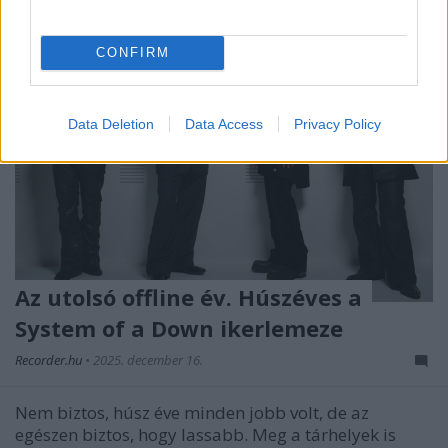
CONFIRM
Data Deletion
Data Access
Privacy Policy
Az utolsó offline év. Húszéves a
System of a Down ikerlemeze
Recorder.hu
•
2025. december 16.
Nem biztos, húsz éve minden jobb volt, de az
egészen biztos, hogy lassabb. Meg a tárhelyek is