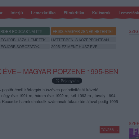
ar
Interjú
Lemezkritika
Filmkritika
Kultsarok
Lemeztásk
SZIG
RDER PODCASTJAI ITT!
FRISS MAGYAR ZENÉK HETENTE!
 LEGJOBB HAZAI LEMEZEK.
HÁTTÉRBEN IS KÖZÉPPONTBAN.
 LEGJOBB SOROZATOK.
2005: EZ MENT HÚSZ ÉVE.
ÉVE – MAGYAR POPZENE 1995-BEN
poptörténeti körforgás húszéves periodicitását követő
égy éve 1991-re, három éve 1992-re, két 1993-ra , tavaly 1994-
 a Recorder harminchatodik számának fókusztémájával pedig 1995-
SZE
TOVÁBB →