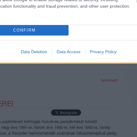
cation functionality and fraud prevention, and other user protection.
1995-ÖS DALAINK
CONFIRM
forgás húszéves periodicitását követő megemlékezéseinkben
t éve 1993-ra, tavaly 1994-re csévéltünk vissza, a
májával pedig 1995-re - visszamenni…
Data Deletion
Data Access
Privacy Policy
TOVÁBB →
komment
EREI
poptörténeti körforgás húszéves periodicitását követő
égy éve 1991-re, három éve 1992-re, két éve 1993-ra, tavaly
ssza, a Recorder harminchatodik számának fókusztémájával pedig