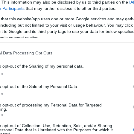
. This information may also be disclosed by us to third parties on the
IA
Participants
that may further disclose it to other third parties.
 that this website/app uses one or more Google services and may gath
including but not limited to your visit or usage behaviour. You may click 
TOVÁBB →
 to Google and its third-party tags to use your data for below specifi
ogle consent section.
komment
l Data Processing Opt Outs
o opt-out of the Sharing of my personal data.
 A RECORDER SZERZŐI SZERINT -
In
o opt-out of the Sale of my Personal Data.
In
5-ös sorozatunk: megrajzoltuk a legfontosabb
s idővonalát, összefoglaltuk, mik történtek húsz éve a pop- és
to opt-out of processing my Personal Data for Targeted
ban és elektronikában, elmondtuk továbbá, hogy a Recorder
ing.
úsz (plusz tíz)…
In
o opt-out of Collection, Use, Retention, Sale, and/or Sharing
ersonal Data that Is Unrelated with the Purposes for which it
lected.