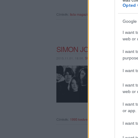
Opted 
Címkék:
lista
magazin
1995
rec036
Google 
I want t
web or d
SIMON JOSÉ KEDVENC 1
I want t
purpose
2015.11.01. 18:00,
SUBRECORDER
Tegnapelőtt került ki 
I want 
1995-ös dalaikat. Mind
felelős kolléga (grafi
túl jó volt…
I want t
web or d
I want t
or app.
Címkék:
1995
kedvenc dalok
simon josé
1995-ös dalo
I want t
I want t