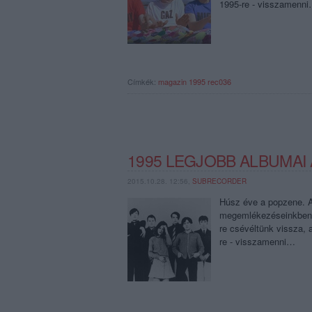
1995-re - visszamenn
Címkék:
magazin
1995
rec036
1995 LEGJOBB ALBUMAI
2015.10.28. 12:56,
SUBRECORDER
Húsz éve a popzene. A 
megemlékezéseinkben n
re csévéltünk vissza,
re - visszamenni…