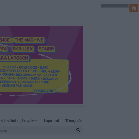
SÜTI BEÁLLÍTÁSOK MÓDOSÍTÁSA
Adatvédelem, irányelvek
Kapcsolat
Támogatás