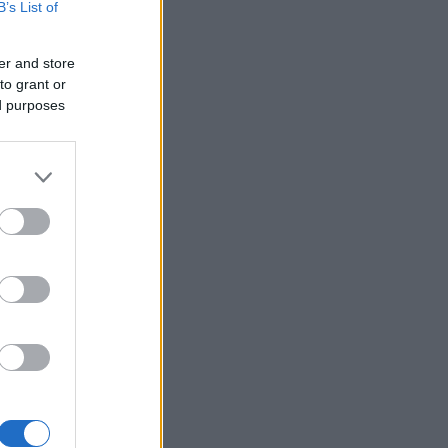
B’s List of
er and store
to grant or
ed purposes