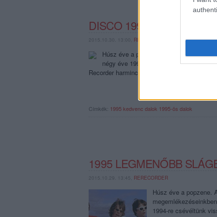
authenti
DISCO 1995 – KEDVENC 
2015.10.30. 13:00,
RERECORDER
Húsz éve a popzene. A poptörténeti kör
négy éve 1991-re, három éve 1992-re, ké
Recorder harminchatodik számának fókuszté
Címkék:
1995
kedvenc dalok
1995-ös dalok
1995 LEGMENŐBB SLÁG
2015.10.29. 13:45,
RERECORDER
Húsz éve a popzene. A 
megemlékezéseinkben n
1994-re csévéltünk vi