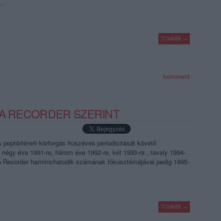
i…
TOVÁBB →
komment
 A RECORDER SZERINT
poptörténeti körforgás húszéves periodicitását követő
égy éve 1991-re, három éve 1992-re, két 1993-ra , tavaly 1994-
 a Recorder harminchatodik számának fókusztémájával pedig 1995-
TOVÁBB →