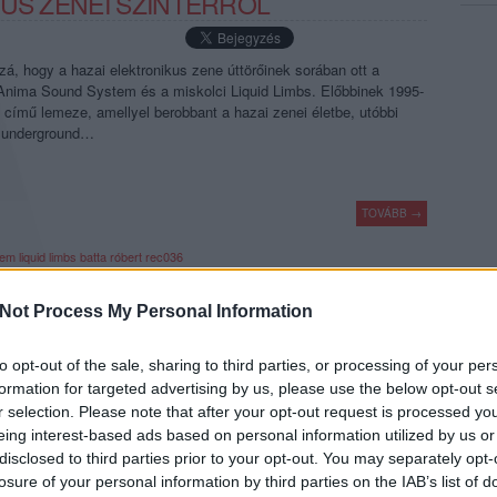
KUS ZENEI SZÍNTÉRRŐL
á, hogy a hazai elektronikus zene úttörőinek sorában ott a
 Anima Sound System és a miskolci Liquid Limbs. Előbbinek 1995-
című lemeze, amellyel berobbant a hazai zenei életbe, utóbbi
b underground…
TOVÁBB →
tem
liquid limbs
batta róbert
rec036
komment
Not Process My Personal Information
to opt-out of the sale, sharing to third parties, or processing of your per
EGCIKISEBB SLÁGEREI
formation for targeted advertising by us, please use the below opt-out s
r selection. Please note that after your opt-out request is processed y
eing interest-based ads based on personal information utilized by us or
poptörténeti körforgás húszéves periodicitását követő
disclosed to third parties prior to your opt-out. You may separately opt-
égy éve 1991-re, három éve 1992-re, két 1993-ra , tavaly 1994-
losure of your personal information by third parties on the IAB’s list of
 a Recorder harminchatodik számának fókusztémájával pedig 1995-