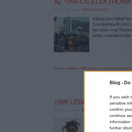
AZ 1995-ÖS ELEKTRONI
2015.11.05. 13:45,
FRONTRECORDER
Kétség sem férhet hozz
Szombathelyről indult
ben jelent meg Shalom 
pedig a legnépszerűb
Címkék:
magazin
1995
prieger zsolt
anima sound sys
Blog -
Do 
If you wish 
1995 LEGNAGYOBB ÉS L
sensitive in
confirm you
2015.11.04. 22:55,
RERECORDER
continue se
Húsz éve a popzene. A 
information 
megemlékezéseinkben n
further disc
re csévéltünk vissza,