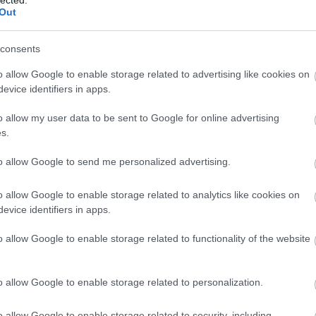
TOVÁBB →
Out
consents
komment
o allow Google to enable storage related to advertising like cookies on
evice identifiers in apps.
995-ÖS DALAI
o allow my user data to be sent to Google for online advertising
s.
cikkünk, melyben a Recorder munkatársai kiválasztották a kedvenc
to allow Google to send me personalized advertising.
enki, kivéve egyikőnk. Simon José, a Recorder vizuális arculatáért
kus, designer, számos kiadvány tervezője) úgy érezte, hogy az év
o allow Google to enable storage related to analytics like cookies on
evice identifiers in apps.
o allow Google to enable storage related to functionality of the website
TOVÁBB →
k
o allow Google to enable storage related to personalization.
komment
o allow Google to enable storage related to security, including