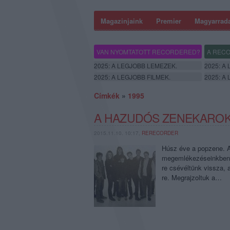
Magazinjaink
Premier
Magyarrad
VAN NYOMTATOTT RECORDERED?
A RECO
2025: A LEGJOBB LEMEZEK.
2025: A
2025: A LEGJOBB FILMEK.
2025: A
Címkék
»
1995
A HAZUDÓS ZENEKAROK 
2015.11.10. 10:17,
RERECORDER
Húsz éve a popzene. A 
megemlékezéseinkben n
re csévéltünk vissza,
re. Megrajzoltuk a…