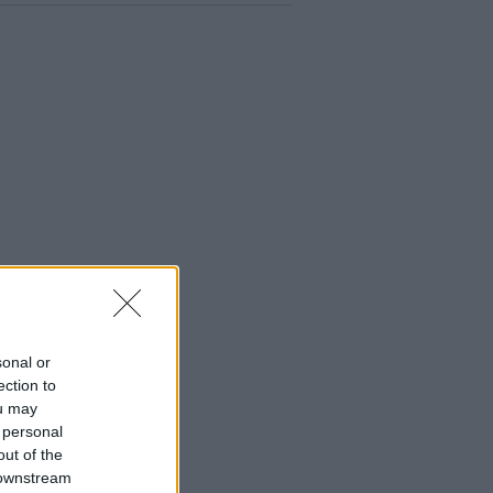
sonal or
ection to
ou may
 personal
out of the
 downstream