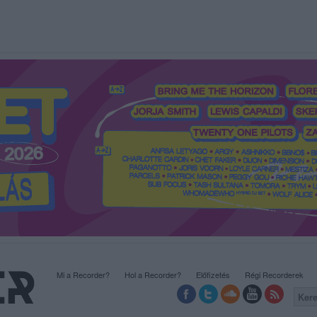
Mi a Recorder?
Hol a Recorder?
Előfizetés
Régi Recorderek