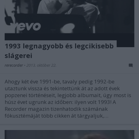
1993 legnagyobb és legcikisebb
slágerei
rerecorder
•
2013. október 22.
Ahogy két éve 1991-be, tavaly pedig 1992-be
utaztunk vissza és tekintettünk át az adott évek
popzenei történéseit, legjobb albumait, úgy most is
húsz évet ugrunk az időben: ilyen volt 1993! A
Recorder magazin tizenhatodik számának
fókusztémáját több cikken át tárgyaljuk,…