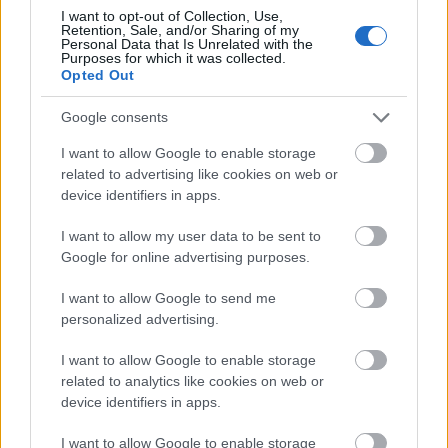
I want to opt-out of Collection, Use,
Retention, Sale, and/or Sharing of my
Personal Data that Is Unrelated with the
Purposes for which it was collected.
Opted Out
Google consents
I want to allow Google to enable storage
related to advertising like cookies on web or
device identifiers in apps.
I want to allow my user data to be sent to
Google for online advertising purposes.
I want to allow Google to send me
personalized advertising.
Animáció készült egy húsz évvel
I want to allow Google to enable storage
ezelőtti Kurt Cobain-interjúhoz
related to analytics like cookies on web or
device identifiers in apps.
Frontrecorder
•
2013. október 26.
I want to allow Google to enable storage