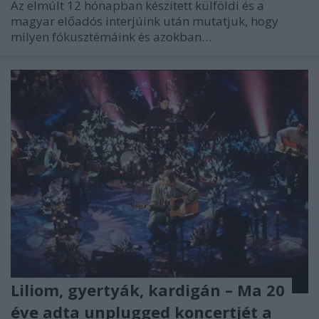
Az elmúlt 12 hónapban készített külföldi és a
magyar előadós interjúink után mutatjuk, hogy
milyen fókusztémáink és azokban…
Liliom, gyertyák, kardigán – Ma 20
éve adta unplugged koncertjét a