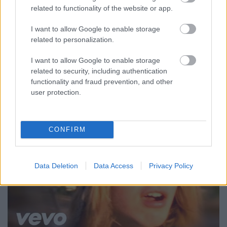
A PBS (az amerikai közszolgálati tévé) digitális
related to functionality of the website or app.
média részlegének van egy Blank On Blank című
sorozata, amelynek lényege, hogy híres embereket -
I want to allow Google to enable storage
köztük zenészeket - megszólaltató, de korábban nem
related to personalization.
hallott interjúk részleteihez készítenek animációs
I want to allow Google to enable storage
filmeket. Jim Morrison, a…
related to security, including authentication
functionality and fraud prevention, and other
user protection.
CONFIRM
Data Deletion
Data Access
Privacy Policy