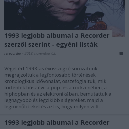
1993 legjobb albumai a Recorder
szerzői szerint - egyéni listák
rerecorder
•
2013. november 02.
Véget ért 1993-as évösszegző sorozatunk:
megrajzoltuk a legfontosabb történések
kronologikus idővonalát, összefoglaltuk, mik
történtek húsz éve a pop- és a rockzenében, a
hiphopban és az elektronikában, bemutattuk a
legnagyobb és legcikibb slágereket, majd a
legmenőbbeket és azt is, hogy milyen volt…
1993 legjobb albumai a Recorder