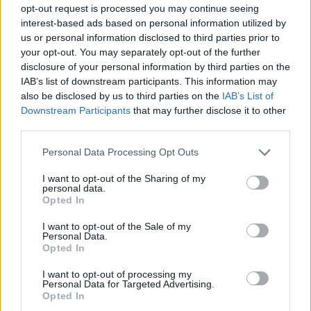
opt-out request is processed you may continue seeing
interest-based ads based on personal information utilized by
us or personal information disclosed to third parties prior to
your opt-out. You may separately opt-out of the further
disclosure of your personal information by third parties on the
IAB’s list of downstream participants. This information may
also be disclosed by us to third parties on the
IAB’s List of
Downstream Participants
that may further disclose it to other
third parties.
Levesek készültek porból – Magyar
Please note that this website/app uses one or more Google
Personal Data Processing Opt Outs
services and may gather and store information including but
popzene 1993-ban
not limited to your visit or usage behaviour. You may click to
I want to opt-out of the Sharing of my
personal data.
rerecorder
•
2013. október 30.
grant or deny consent to Google and its third-party tags to
Opted In
use your data for below specified purposes in below Google
consent section.
Ahogy két éve 1991-be, tavaly pedig 1992-be
I want to opt-out of the Sale of my
Personal Data.
utaztunk vissza és tekintettünk át az adott évek
Opted In
popzenei történéseit, legjobb albumait, úgy most is
húsz évet ugrunk az időben: ilyen volt 1993! A
I want to opt-out of processing my
Personal Data for Targeted Advertising.
Recorder magazin tizenhatodik számának
Opted In
fókusztémáját több cikken át tárgyaljuk,…