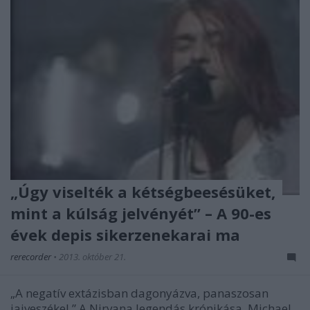
„Úgy viselték a kétségbeesésüket,
mint a kúlság jelvényét” – A 90-es
évek depis sikerzenekarai ma
rerecorder
•
2013. október 21.
„A negatív extázisban dagonyázva, panaszosan
jajveszékel.” A Nirvana legendás krónikása, Michael