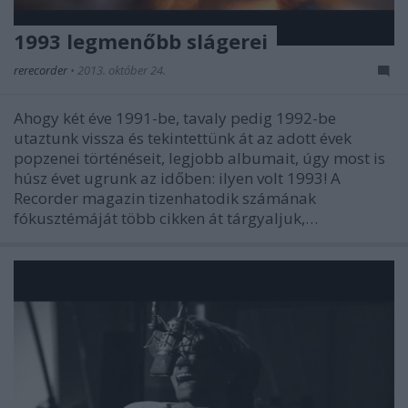
1993 legmenőbb slágerei
rerecorder
•
2013. október 24.
Ahogy két éve 1991-be, tavaly pedig 1992-be
utaztunk vissza és tekintettünk át az adott évek
popzenei történéseit, legjobb albumait, úgy most is
húsz évet ugrunk az időben: ilyen volt 1993! A
Recorder magazin tizenhatodik számának
fókusztémáját több cikken át tárgyaljuk,…