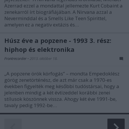
Azerrad ezzel a mondattal jellemezte Kurt Cobaint a
zenekarról írt biográfiájában. A Nirvana azzal a
Neverminddal és a Smells Like Teen Spirittel,
amelyen ez a negatív extázis és…
Húsz éve a popzene - 1993 3. rész:
hiphop és elektronika
Frontrecorder
•
2013. október 18.
„A popzene örök körfogás” – mondta Empedoklész
görög zenetörténész, de azt már csak a 1970-es
években figyelték meg későbbi tudóstársai, hogy a
jelenben mindig a két évtizeddel korábbi zenei
stílusok köszönnek vissza. Ahogy két éve 1991-be,
tavaly pedig 1992-be…