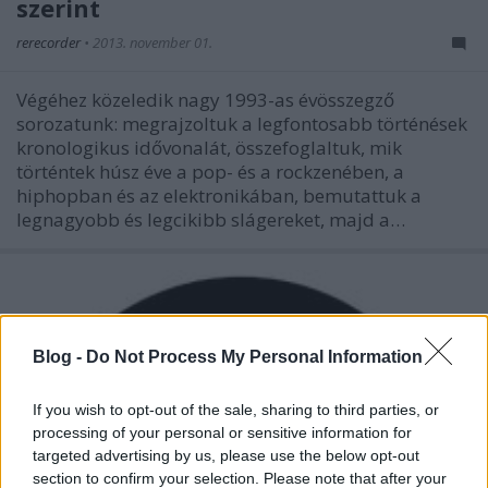
szerint
rerecorder
•
2013. november 01.
Végéhez közeledik nagy 1993-as évösszegző
sorozatunk: megrajzoltuk a legfontosabb történések
kronologikus idővonalát, összefoglaltuk, mik
történtek húsz éve a pop- és a rockzenében, a
hiphopban és az elektronikában, bemutattuk a
legnagyobb és legcikibb slágereket, majd a…
Blog -
Do Not Process My Personal Information
If you wish to opt-out of the sale, sharing to third parties, or
processing of your personal or sensitive information for
targeted advertising by us, please use the below opt-out
section to confirm your selection. Please note that after your