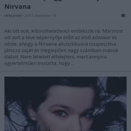
Nirvana
rerecorder
•
2013. november 18.
Aki ott volt, kitörölhetetlenül emlékszik rá. Mármint
ott volt a tévé képernyője előtt az első adáskor és
nézte, ahogy a Nirvana akusztikusra csupaszítva
játssza saját és meglepően nagy számban mások
dalait. Nem lehetett elfelejteni, mert annyira
egyértelműen mutatta, hogy…