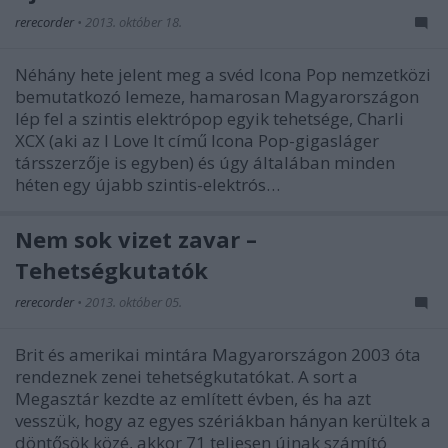
rerecorder
•
2013. október 18.
Néhány hete jelent meg a svéd Icona Pop nemzetközi
bemutatkozó lemeze, hamarosan Magyarországon
lép fel a szintis elektrópop egyik tehetsége, Charli
XCX (aki az I Love It című Icona Pop-gigasláger
társszerzője is egyben) és úgy általában minden
héten egy újabb szintis-elektrós…
Nem sok vizet zavar –
Tehetségkutatók
rerecorder
•
2013. október 05.
Brit és amerikai mintára Magyarországon 2003 óta
rendeznek zenei tehetségkutatókat. A sort a
Megasztár kezdte az említett évben, és ha azt
vesszük, hogy az egyes szériákban hányan kerültek a
döntősök közé, akkor 71 teljesen újnak számító