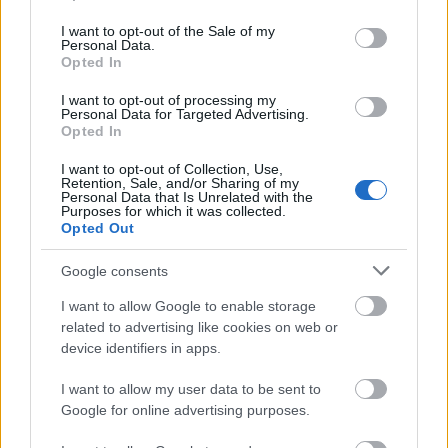
use your data for below specified purposes in below Google
consent section.
I want to opt-out of the Sale of my
Personal Data.
Nem érdekel, imádom! – Újcsajos
Opted In
újelektró
I want to opt-out of processing my
Personal Data for Targeted Advertising.
rerecorder
•
2013. szeptember 22.
Opted In
A jövő héten jelenik meg a svéd Icona Pop
I want to opt-out of Collection, Use,
Retention, Sale, and/or Sharing of my
nemzetközi bemutatkozó lemeze (cikkünk végén link
Personal Data that Is Unrelated with the
Purposes for which it was collected.
a végighallgatható, teljes lemezhez), hamarosan
Opted Out
Magyarországon lép fel a szintis elektró-pop egyik
tehetsége, Charli XCX (aki az I Love It című Icona Pop-
Google consents
gigasláger társszerzője is egyben)…
I want to allow Google to enable storage
related to advertising like cookies on web or
device identifiers in apps.
I want to allow my user data to be sent to
Google for online advertising purposes.