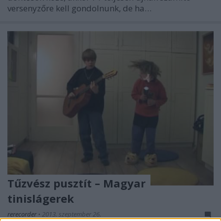
versenyzőre kell gondolnunk, de ha…
Tűzvész pusztít – Magyar
tinislágerek
rerecorder
•
2013. szeptember 26.