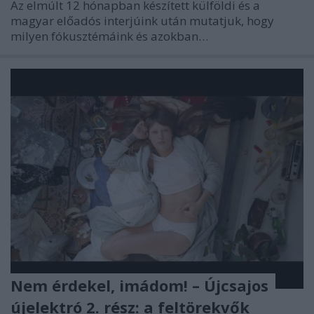
Az elmúlt 12 hónapban készített külföldi és a
magyar előadós interjúink után mutatjuk, hogy
milyen fókusztémáink és azokban…
Nem érdekel, imádom! – Újcsajos
újelektró 2. rész: a feltörekvők