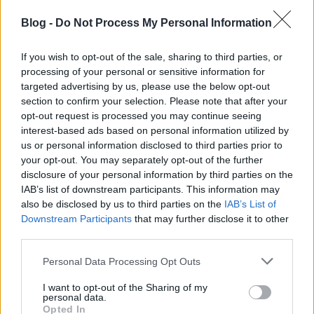
Blog -
Do Not Process My Personal Information
Az őszi becsengetés a tizenévesek rémálma, csoda
hát, hogy a mikrofon - és kortársaik - elé kerülő tinik
iskola helyett minden másról szívesebben
If you wish to opt-out of the sale, sharing to third parties, or
énekelnek? A Recorder Popzene & gyerekek
processing of your personal or sensitive information for
targeted advertising by us, please use the below opt-out
fókusztémájú harmadik számában számba vettük a
section to confirm your selection. Please note that after your
magyar…
opt-out request is processed you may continue seeing
interest-based ads based on personal information utilized by
us or personal information disclosed to third parties prior to
your opt-out. You may separately opt-out of the further
disclosure of your personal information by third parties on the
IAB’s list of downstream participants. This information may
also be disclosed by us to third parties on the
IAB’s List of
Downstream Participants
that may further disclose it to other
third parties.
Please note that this website/app uses one or more Google
Personal Data Processing Opt Outs
services and may gather and store information including but
not limited to your visit or usage behaviour. You may click to
I want to opt-out of the Sharing of my
personal data.
grant or deny consent to Google and its third-party tags to
Opted In