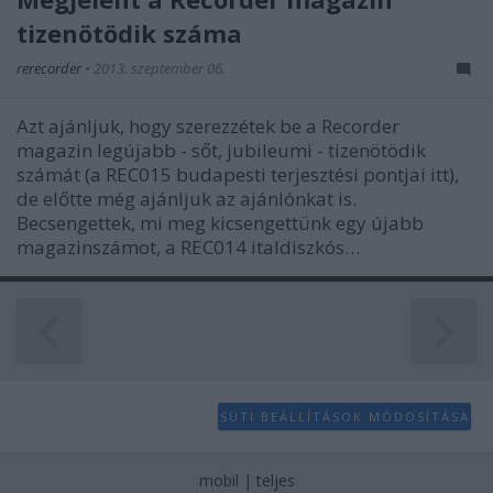
tizenötödik száma
rerecorder
•
2013. szeptember 06.
Azt ajánljuk, hogy szerezzétek be a Recorder
magazin legújabb - sőt, jubileumi - tizenötödik
számát (a REC015 budapesti terjesztési pontjai itt),
de előtte még ajánljuk az ajánlónkat is.
Becsengettek, mi meg kicsengettünk egy újabb
magazinszámot, a REC014 italdiszkós…
SÜTI BEÁLLÍTÁSOK MÓDOSÍTÁSA
mobil
|
teljes