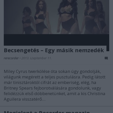
Becsengetés – Egy másik nemzedék
rerecorder
•
2013. szeptember 11.
Miley Cyrus twerkölése óta sokan úgy gondolják,
világunk megérett a teljes pusztulásra. Pedig látott
már tinisztároktól cifrát az emberiség, elég, ha
Britney Spears fejborotválására gondolunk, vagy
felidézzük első döbbenetünket, amit a kis Christina
Aguilera visszatérő…
Megjelent a Recorder magazin