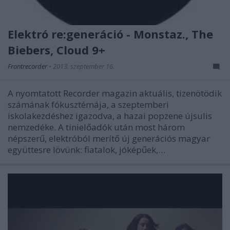
Elektró re:generáció - Monstaz., The
Biebers, Cloud 9+
Frontrecorder
•
2013. szeptember 16.
A nyomtatott Recorder magazin aktuális, tizenötödik
számának fókusztémája, a szeptemberi
iskolakezdéshez igazodva, a hazai popzene újsulis
nemzedéke. A tinielőadók után most három
népszerű, elektróból merítő új generációs magyar
együttesre lövünk: fiatalok, jóképűek,…