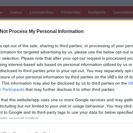
ar
Interjú
Lemezkritika
Filmkritika
Kultsarok
Lemeztásk
SZIG
RDER PODCASTJAI ITT!
FRISS MAGYAR ZENÉK HETENTE!
Not Process My Personal Information
 LEGJOBB HAZAI LEMEZEK.
HÁTTÉRBEN IS KÖZÉPPONTBAN.
 LEGJOBB SOROZATOK.
2005: EZ MENT HÚSZ ÉVE.
to opt-out of the sale, sharing to third parties, or processing of your per
formation for targeted advertising by us, please use the below opt-out s
r selection. Please note that after your opt-out request is processed y
eing interest-based ads based on personal information utilized by us or
 DÁVID ÉS ZENEKARA AZ UP
disclosed to third parties prior to your opt-out. You may separately opt-
ÉRBEN!
losure of your personal information by third parties on the IAB’s list of
. This information may also be disclosed by us to third parties on the
IA
Participants
that may further disclose it to other third parties.
sillagban és a Santa Diverben is játszó multiinstrumentalista
 régebbi dalai közül egyaránt szemezget majd.
 that this website/app uses one or more Google services and may gath
including but not limited to your visit or usage behaviour. You may click 
 to Google and its third-party tags to use your data for below specifi
SZE
ogle consent section.
TOVÁBB →