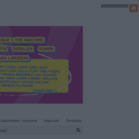
SÜTI BEÁLLÍTÁSOK MÓDOSÍTÁSA
Adatvédelem, irányelvek
Kapcsolat
Támogatás