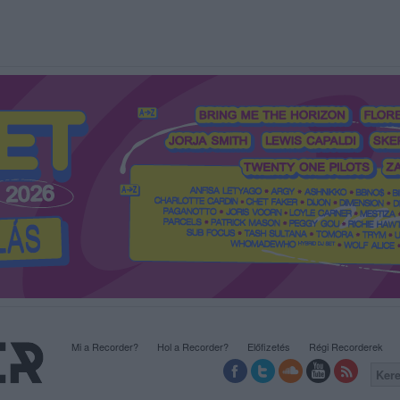
Mi a Recorder?
Hol a Recorder?
Előfizetés
Régi Recorderek