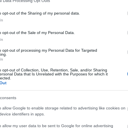
l Data Processing Opt Outs
ív
újpest
poprock
santa diver
szesztay dávid
up rendezvénytér
o opt-out of the Sharing of my personal data.
In
komment
o opt-out of the Sale of my Personal Data.
In
to opt-out of processing my Personal Data for Targeted
ing.
In
o opt-out of Collection, Use, Retention, Sale, and/or Sharing
ersonal Data that Is Unrelated with the Purposes for which it
lected.
Out
consents
o allow Google to enable storage related to advertising like cookies on
evice identifiers in apps.
o allow my user data to be sent to Google for online advertising
BEL