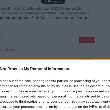
alyelőtt is tettük, a Recorder szerint 2013 ötven legjobb
nyai, valamint a személyes lemezlisták után következzenek a
lgozó évösszegzések! Szerzőink 2011-es és 2012-es favoritjai…
TOVÁBB →
013-as dalok
komment
Not Process My Personal Information
2013-AS DALOK
to opt-out of the sale, sharing to third parties, or processing of your per
formation for targeted advertising by us, please use the below opt-out s
r selection. Please note that after your opt-out request is processed y
alyelőtt is tettük, a Recorder szerint 2013 ötven legjobb
eing interest-based ads based on personal information utilized by us or
nyai, valamint a személyes lemezlisták után következzenek a
lgozó évösszegzések! Szerzőink 2011-es és 2012-es favoritjai…
disclosed to third parties prior to your opt-out. You may separately opt-
losure of your personal information by third parties on the IAB’s list of