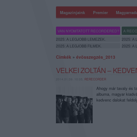
Magazinjaink
Premier
Magyarrad
VAN NYOMTATOTT RECORDERED?
A RECO
2025: A LEGJOBB LEMEZEK.
2025: A
2025: A LEGJOBB FILMEK.
2025: A
Címkék
»
évösszegzés_2013
VELKEI ZOLTÁN – KEDVE
2014.01.09. 10:05,
RERECORDER
Ahogy már tavaly és tav
albuma, magyar kiadvá
kedvenc dalokat feldo