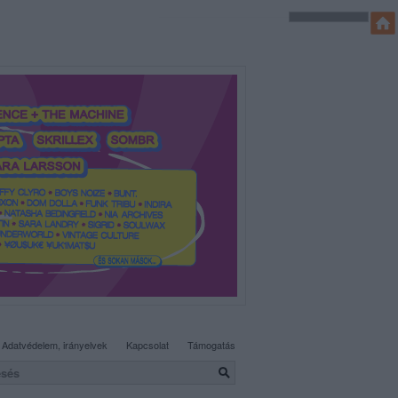
SÜTI BEÁLLÍTÁSOK MÓDOSÍTÁSA
Adatvédelem, irányelvek
Kapcsolat
Támogatás