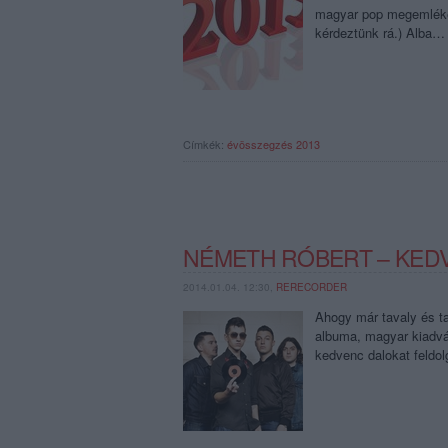
magyar pop megemléke
kérdeztünk rá.) Alba…
Címkék:
évösszegzés 2013
NÉMETH RÓBERT – KEDV
2014.01.04. 12:30,
RERECORDER
Ahogy már tavaly és tav
albuma, magyar kiadvá
kedvenc dalokat feldo