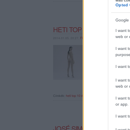
Opted 
Google 
HETI TOP 10: A KEDVENC
I want t
web or d
2014.01.05. 20:27,
FRONTRECORDER
A múlt héten összesze
I want t
ében is az elmúlt évbe
purpose
klipjeit mutatjuk meg.
…
I want 
I want t
web or d
Címkék:
heti top 10
évösszegzés 2013
I want t
or app.
I want t
JOSÉ SIMON – KEDVENC
I want t