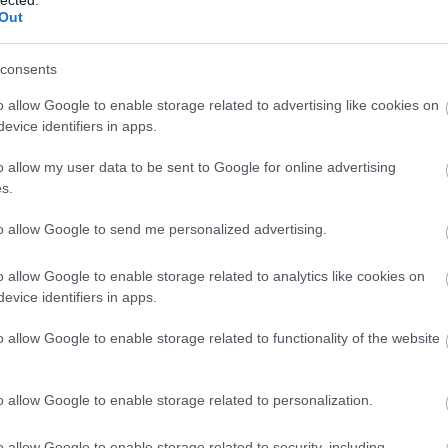
Out
komment
consents
 2013-AS KLIPJEINK
o allow Google to enable storage related to advertising like cookies on
evice identifiers in apps.
dtük 2013 legmeghökkentőbb klipjeit, és még 2014 első top 10-
o allow my user data to be sent to Google for online advertising
 nézünk vissza: ezúttal a Recorder szerzőinek kedvenc tavalyi
s.
 Dömötör Endre, a Recorder főszerkesztője: Mutya Keisha Siobhan:
to allow Google to send me personalized advertising.
o allow Google to enable storage related to analytics like cookies on
TOVÁBB →
evice identifiers in apps.
o allow Google to enable storage related to functionality of the website
komment
o allow Google to enable storage related to personalization.
 2013-AS DALOK
o allow Google to enable storage related to security, including