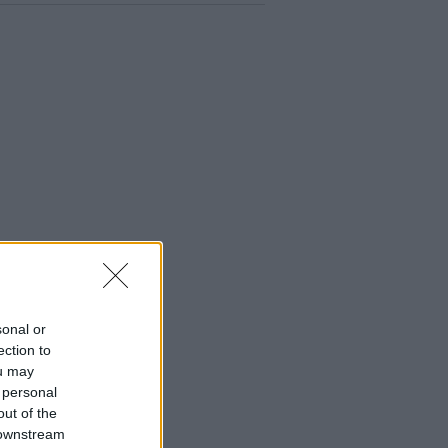
sonal or
ection to
ou may
 personal
out of the
 downstream