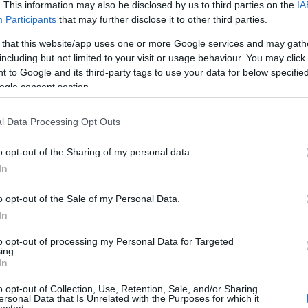
. This information may also be disclosed by us to third parties on the
IA
Participants
that may further disclose it to other third parties.
TOVÁBB →
 that this website/app uses one or more Google services and may gath
including but not limited to your visit or usage behaviour. You may click 
 to Google and its third-party tags to use your data for below specifi
ogle consent section.
komment
l Data Processing Opt Outs
 2013-AS DALOK
o opt-out of the Sharing of my personal data.
In
alyelőtt is tettük, a Recorder szerint 2013 ötven legjobb
nyai, valamint a személyes lemezlisták után következzenek a
o opt-out of the Sale of my Personal Data.
lgozó évösszegzések! Szerzőink 2011-es és 2012-es favoritjai…
In
to opt-out of processing my Personal Data for Targeted
ing.
In
TOVÁBB →
o opt-out of Collection, Use, Retention, Sale, and/or Sharing
ersonal Data that Is Unrelated with the Purposes for which it
-as dalok
lected.