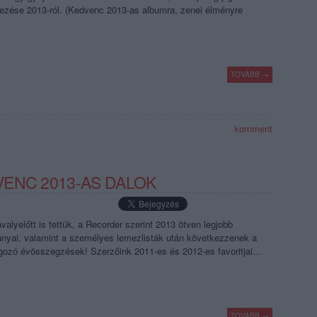
zése 2013-ról. (Kedvenc 2013-as albumra, zenei élményre
TOVÁBB →
komment
ENC 2013-AS DALOK
alyelőtt is tettük, a Recorder szerint 2013 ötven legjobb
nyai, valamint a személyes lemezlisták után következzenek a
lgozó évösszegzések! Szerzőink 2011-es és 2012-es favoritjai…
TOVÁBB →