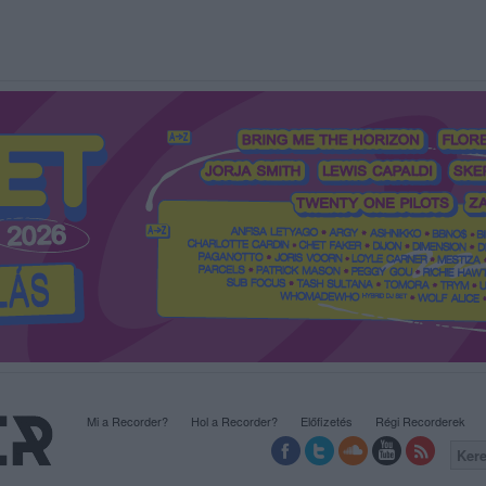
Mi a Recorder?
Hol a Recorder?
Előfizetés
Régi Recorderek