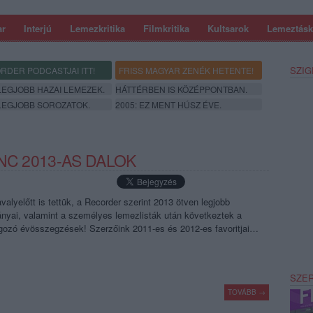
ar
Interjú
Lemezkritika
Filmkritika
Kultsarok
Lemeztásk
SZIG
RDER PODCASTJAI ITT!
FRISS MAGYAR ZENÉK HETENTE!
 LEGJOBB HAZAI LEMEZEK.
HÁTTÉRBEN IS KÖZÉPPONTBAN.
 LEGJOBB SOROZATOK.
2005: EZ MENT HÚSZ ÉVE.
NC 2013-AS DALOK
alyelőtt is tettük, a Recorder szerint 2013 ötven legjobb
nyai, valamint a személyes lemezlisták után következtek a
lgozó évösszegzések! Szerzőink 2011-es és 2012-es favoritjai…
SZE
TOVÁBB →