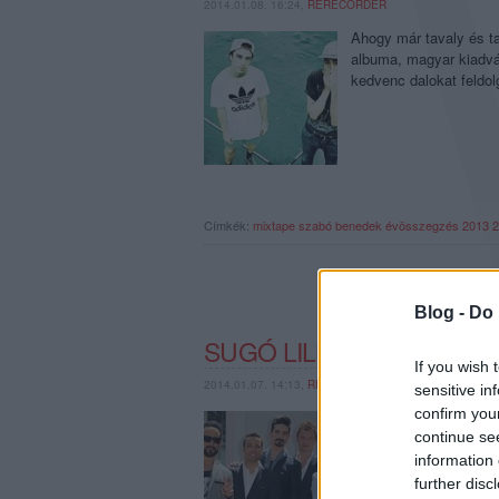
2014.01.08. 16:24,
RERECORDER
Ahogy már tavaly és tav
albuma, magyar kiadvá
kedvenc dalokat feldo
Címkék:
mixtape
szabó benedek
évösszegzés 2013
2
Blog -
Do 
SUGÓ LILLA – KEDVENC 
If you wish 
2014.01.07. 14:13,
RERECORDER
sensitive in
confirm you
Ahogy már tavaly és tav
continue se
albuma, magyar kiadvá
kedvenc dalokat feldo
information 
further disc