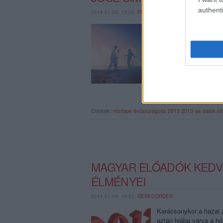
authenti
2014.01.05. 12:02,
RERECORDER
Ahogy már tavaly és tav
albuma, magyar kiadvá
kedvenc dalokat feldo
Címkék:
mixtape
évösszegzés 2013
2013-as dalok
si
MAGYAR ELŐADÓK KEDVE
ÉLMÉNYEI
2014.01.04. 19:52,
RERECORDER
Karácsonykor a hazai 
aztán hiába várva a hó