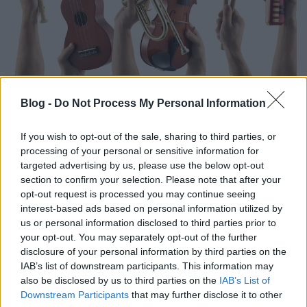
Megrakják a tüzet – Magyar
Blog -
Do Not Process My Personal Information
popzenészek az énekóráról (3. rész)
rerecorder
•
2018. március 25.
If you wish to opt-out of the sale, sharing to third parties, or
processing of your personal or sensitive information for
Iskolakezdés. Brrr. Sőt, második félévkezdés. Brrr.
targeted advertising by us, please use the below opt-out
Javában dübörög a tanév második fele: több tucat
section to confirm your selection. Please note that after your
magyar énekes és zenész mesél középiskolás
opt-out request is processed you may continue seeing
interest-based ads based on personal information utilized by
élményeiről, az ének-zeneórák legemlékezetesebb
us or personal information disclosed to third parties prior to
pillanatairól. Például arról, hogy hiába rakják meg
your opt-out. You may separately opt-out of the further
azt a kurva tüzet, mégis mindig elaluszik. Abc-
disclosure of your personal information by third parties on the
rendben…
IAB’s list of downstream participants. This information may
also be disclosed by us to third parties on the
IAB’s List of
Downstream Participants
that may further disclose it to other