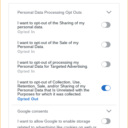
third parties.
Please note that this website/app uses one or more Google
Personal Data Processing Opt Outs
services and may gather and store information including but
not limited to your visit or usage behaviour. You may click to
I want to opt-out of the Sharing of my
personal data.
grant or deny consent to Google and its third-party tags to
Opted In
use your data for below specified purposes in below Google
consent section.
I want to opt-out of the Sale of my
Personal Data.
Opted In
I want to opt-out of processing my
Personal Data for Targeted Advertising.
Opted In
Megrakják a tüzet – Magyar
I want to opt-out of Collection, Use,
Retention, Sale, and/or Sharing of my
popzenészek az énekóráról (2. rész)
Personal Data that Is Unrelated with the
Purposes for which it was collected.
rerecorder
•
2018. március 18.
Opted Out
Google consents
Iskolakezdés. Brrr. Sőt, második félévkezdés. Brrr.
Javában dübörög a tanév második fele: több tucat
I want to allow Google to enable storage
magyar énekes és zenész mesél középiskolás
related to advertising like cookies on web or