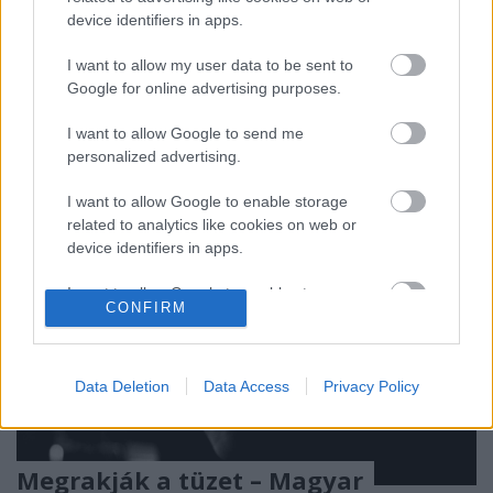
élményeiről, az ének-zeneórák legemlékezetesebb
device identifiers in apps.
pillanatairól. Például arról, hogy hiába rakják meg
azt a kurva tüzet, mégis mindig elaluszik. Abc-
I want to allow my user data to be sent to
rendben…
Google for online advertising purposes.
I want to allow Google to send me
personalized advertising.
I want to allow Google to enable storage
related to analytics like cookies on web or
device identifiers in apps.
I want to allow Google to enable storage
CONFIRM
related to functionality of the website or app.
I want to allow Google to enable storage
related to personalization.
Data Deletion
Data Access
Privacy Policy
I want to allow Google to enable storage
related to security, including authentication
Megrakják a tüzet – Magyar
functionality and fraud prevention, and other