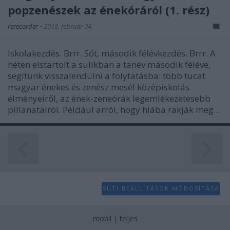
user protection.
popzenészek az énekóráról (1. rész)
rerecorder
•
2018. február 04.
Iskolakezdés. Brrr. Sőt, második félévkezdés. Brrr. A
héten elstartolt a sulikban a tanév második féléve,
segítünk visszalendülni a folytatásba: több tucat
magyar énekes és zenész mesél középiskolás
élményeiről, az ének-zeneórák legemlékezetesebb
pillanatairól. Például arról, hogy hiába rakják meg…
SÜTI BEÁLLÍTÁSOK MÓDOSÍTÁSA
mobil
|
teljes