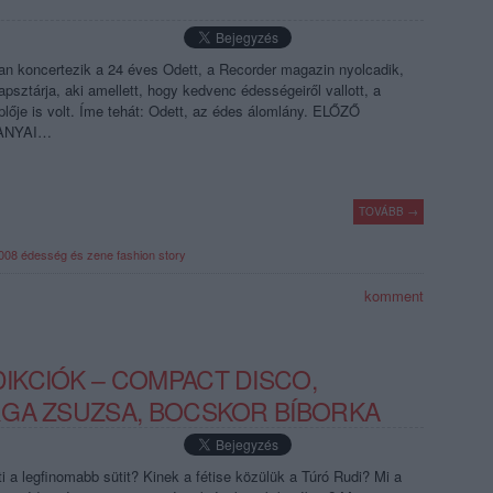
n koncertezik a 24 éves Odett, a Recorder magazin nyolcadik,
sztárja, aki amellett, hogy kedvenc édességeiről vallott, a
lője is volt. Íme tehát: Odett, az édes álomlány. ELŐZŐ
ANYAI…
TOVÁBB →
008
édesség és zene
fashion story
komment
KCIÓK – COMPACT DISCO,
RGA ZSUZSA, BOCSKOR BÍBORKA
i a legfinomabb sütit? Kinek a fétise közülük a Túró Rudi? Mi a