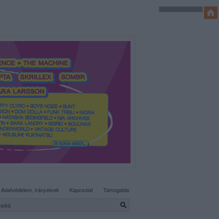
SÜTI BEÁLLÍTÁSOK MÓDOSÍTÁSA
Adatvédelem, irányelvek
Kapcsolat
Támogatás