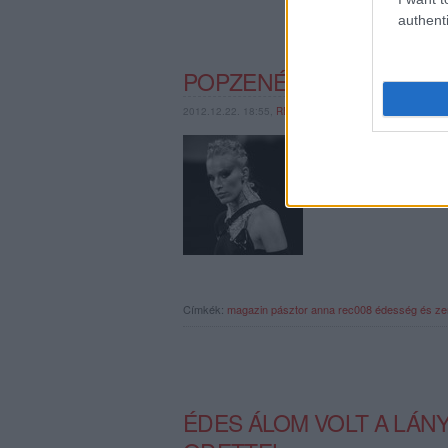
authenti
POPZENÉSZ CUKOR-ADD
2012.12.22. 18:55,
RERECORDER
Melyik popsztárunk süt
legnépszerűbb karács
britpop-süti? És ki tel
étcsokijának a…
Címkék:
magazin
pásztor anna
rec008
édesség és ze
ÉDES ÁLOM VOLT A LÁN