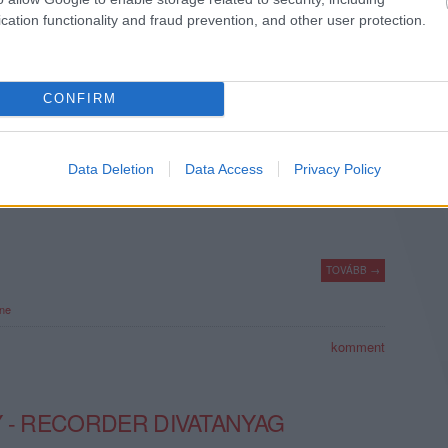
komment
cation functionality and fraud prevention, and other user protection.
IKCIÓK – PÁSZTOR ANNA
CONFIRM
i a legfinomabb sütit? Kinek a fétise közülük a Túró Rudi? Mi a
onyi édesség a magyar zenészek-énekesek körében? Mi az a
Data Deletion
Data Access
Privacy Policy
efonált be a Tibi csokinak, hogy nehogy le merjék állítani kedvenc
TOVÁBB →
ne
komment
Y - RECORDER DIVATANYAG