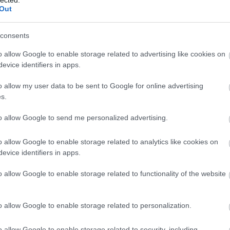
TOVÁBB →
Out
esség és zene
consents
komment
o allow Google to enable storage related to advertising like cookies on
evice identifiers in apps.
TÁSRA ALKALMAS - VOL. 1.: TORTA,
o allow my user data to be sent to Google for online advertising
s.
to allow Google to send me personalized advertising.
gy karácsonyi cukortúladagolás előtt indítjuk édesség és
zó, csokis-, tortás-, sütis-, fagyis-, nyalókás-borítókat bemutató
o allow Google to enable storage related to analytics like cookies on
t. Kezdésként - a december 24-i sütés-főzéshez igazítva…
evice identifiers in apps.
o allow Google to enable storage related to functionality of the website
TOVÁBB →
o allow Google to enable storage related to personalization.
ne
o allow Google to enable storage related to security, including