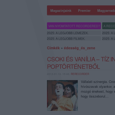
Magazinjaink
Premier
Magyarrad
VAN NYOMTATOTT RECORDERED?
A RECO
2025: A LEGJOBB LEMEZEK.
2025: A
2025: A LEGJOBB FILMEK.
2025: A
Címkék
»
édesség_és_zene
CSOKI ÉS VANÍLIA – TÍZ
POPTÖRTÉNETBŐL
2013.01.13. 15:43,
RERECORDER
Vállalati szinergia. Cr
hívószavak olyankor, 
mozgó énekest, hogy eg
hogy összeborul…