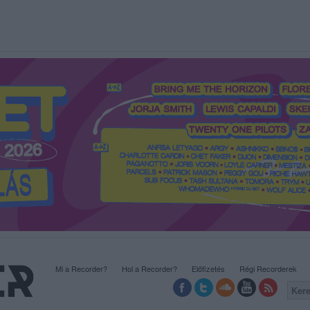
Mi a Recorder?
Hol a Recorder?
Előfizetés
Régi Recorderek