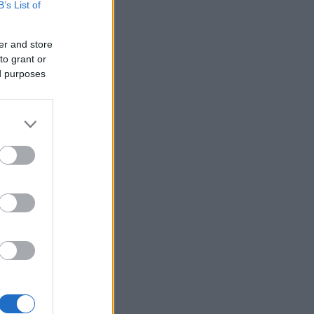
B’s List of
er and store
to grant or
ed purposes