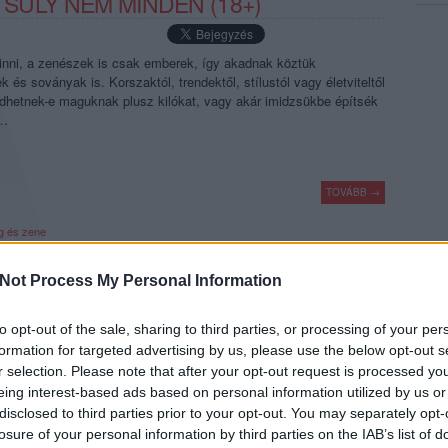
 SÚLY NEM MINDEN (18+)
hinni, a zenészek is csak emberek, így akadnak köztük
 és soványak is. Korszaktól, trendektől, stílustól vagy életviteltől
dhetnek-e maguknak plusz kilókat, vagy akár imidzsükbe építsék
n…
TOVÁBB →
g és zene
komment
Not Process My Personal Information
to opt-out of the sale, sharing to third parties, or processing of your per
ÁSRA ALKALMAS - VOL. 3.: FAGYI,
formation for targeted advertising by us, please use the below opt-out s
r selection. Please note that after your opt-out request is processed y
eing interest-based ads based on personal information utilized by us or
disclosed to third parties prior to your opt-out. You may separately opt-
matikánkba illeszkedő, mindenféle cukros nyalánkságokat
losure of your personal information by third parties on the IAB’s list of