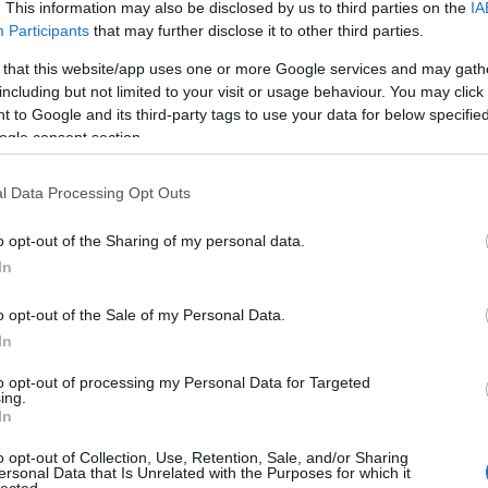
mutató háromrészes szériánkat a csokoládés
. This information may also be disclosed by us to third parties on the
IA
ük, majd a házilag elkészíthető
Participants
that may further disclose it to other third parties.
uk. Zárásként jöjjenek a…
 that this website/app uses one or more Google services and may gath
including but not limited to your visit or usage behaviour. You may click 
 to Google and its third-party tags to use your data for below specifi
TOVÁBB →
ogle consent section.
 zene
l Data Processing Opt Outs
komment
o opt-out of the Sharing of my personal data.
In
 ALKALMAS - VOL. 2.: CSOKI
o opt-out of the Sale of my Personal Data.
In
es-, lekváros-lemezborítók szemlézése után mi mással
g és zene tematikánkba vágó sorozatunkat, mint a nagy
to opt-out of processing my Personal Data for Targeted
golás egyik legfőbb okozójával, a csokival. Íme tehát, finom
ing.
ádét…
In
o opt-out of Collection, Use, Retention, Sale, and/or Sharing
ersonal Data that Is Unrelated with the Purposes for which it
lected.