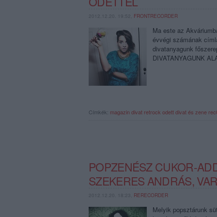
ODETTEL
2012.12.20. 19:52,
FRONTRECORDER
Ma este az Akváriumba
évvégi számának címlap
divatanyagunk főszerep
DIVATANYAGUNK AL
Címkék:
magazin
divat
retrock
odett
divat és zene
rec
POPZENÉSZ CUKOR-ADDI
SZEKERES ANDRÁS, VA
2012.12.20. 18:23,
RERECORDER
Melyik popsztárunk süt