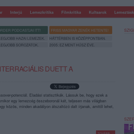
ar
Interjú
Lemezkritika
Filmkritika
Kultsarok
Lemeztásk
SZIG
RDER PODCASTJAI ITT!
FRISS MAGYAR ZENÉK HETENTE!
 LEGJOBB HAZAI LEMEZEK.
HÁTTÉRBEN IS KÖZÉPPONTBAN.
 LEGJOBB SOROZATOK.
2005: EZ MENT HÚSZ ÉVE.
 INTERRACIÁLIS DUETT A
ossover-potenciál. Eladási statisztikák. Lássuk be, hogy ezek a
amikor egy lemezcég összeboronál két, teljesen más világban
y közös, minden akadályon átszaltózó dalt írjanak, amitől lehet,
SZE
TOVÁBB →