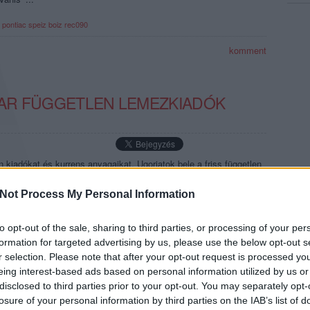
 pontiac
speiz boiz
rec090
komment
GYAR FÜGGETLEN LEMEZKIADÓK
 kiadókat és kurrens anyagaikat. Ugorjatok bele a friss független
ic (Prepost, 2021.07.18.) “Imádjuk az egyszerű, zsigeri tánczenét –
Not Process My Personal Information
cj peeton
springhill
to opt-out of the sale, sharing to third parties, or processing of your per
komment
formation for targeted advertising by us, please use the below opt-out s
r selection. Please note that after your opt-out request is processed y
eing interest-based ads based on personal information utilized by us or
disclosed to third parties prior to your opt-out. You may separately opt-
GYAR FÜGGETLEN LEMEZKIADÓK
losure of your personal information by third parties on the IAB’s list of