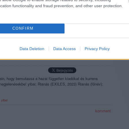
n megjelenésekbe! Various Artists: Waves Of Budabeats - 15 years
cation functionality and fraud prevention, and other user protection.
..
ubiis
rec108
CONFIRM
komment
Data Deletion
Data Access
Privacy Policy
GYAR FÜGGETLEN LEMEZKIADÓK
jain, hogy bemutassa a hazai független kiadókat és kurrens
 megjelenésekbe! yibai: Rianás (EXILES, 2023) Rianás (főnév):
1
yibai
komment