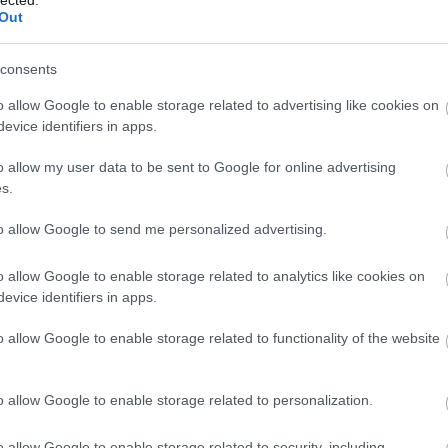
komment
Out
consents
GYAR FÜGGETLEN LEMEZKIADÓK
o allow Google to enable storage related to advertising like cookies on
evice identifiers in apps.
o allow my user data to be sent to Google for online advertising
jain, hogy bemutassa a hazai független kiadókat és kurrens
 megjelenésekbe! Zlatko Baracskai & Áron Porteleki: Years Apart
s.
to allow Google to send me personalized advertising.
hail
jónás vera
porteleki áron
baracskai zlatko
o allow Google to enable storage related to analytics like cookies on
komment
evice identifiers in apps.
o allow Google to enable storage related to functionality of the website
GYAR FÜGGETLEN LEMEZKIADÓK
o allow Google to enable storage related to personalization.
jain, hogy bemutassa a hazai független kiadókat és kurrens
o allow Google to enable storage related to security, including