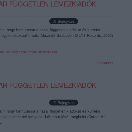
GYAR FÜGGETLEN LEMEZKIADÓK
jain, hogy bemutassa a hazai független kiadókat és kurrens
en megjelenésekbe! Frenk: Abszolút Szabadon (XLNT Records, 2022)
mre kiss
alley catss
freakin disco
rec100
komment
GYAR FÜGGETLEN LEMEZKIADÓK
jain, hogy bemutassa a hazai független kiadókat és kurrens
 megjelenésekbe! iamyank: Láttam a jövőt meghalni (Corner Art
..