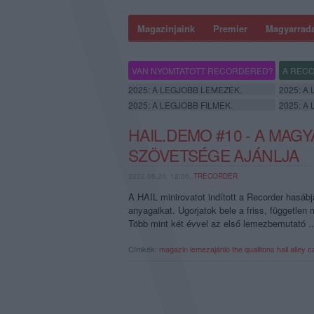
Magazinjaink
Premier
Magyarrad
VAN NYOMTATOTT RECORDERED?
A RECO
2025: A LEGJOBB LEMEZEK.
2025: A
2025: A LEGJOBB FILMEK.
2025: A
HAIL.DEMO #10 - A MA
SZÖVETSÉGE AJÁNLJA
2022.06.20. 12:00,
TRECORDER
A HAIL minirovatot indított a Recorder hasáb
anyagaikat. Ugorjatok bele a friss, függetle
Több mint két évvel az első lemezbemutató ..
Címkék:
magazin
lemezajánló
the qualitons
hail
alley c