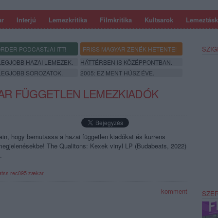
ar
Interjú
Lemezkritika
Filmkritika
Kultsarok
Lemeztásk
SZIG
RDER PODCASTJAI ITT!
FRISS MAGYAR ZENÉK HETENTE!
 LEGJOBB HAZAI LEMEZEK.
HÁTTÉRBEN IS KÖZÉPPONTBAN.
 LEGJOBB SOROZATOK.
2005: EZ MENT HÚSZ ÉVE.
GYAR FÜGGETLEN LEMEZKIADÓK
jain, hogy bemutassa a hazai független kiadókat és kurrens
n megjelenésekbe! The Qualitons: Kexek vinyl LP (Budabeats, 2022)
.
atss
rec095
zækar
komment
SZE