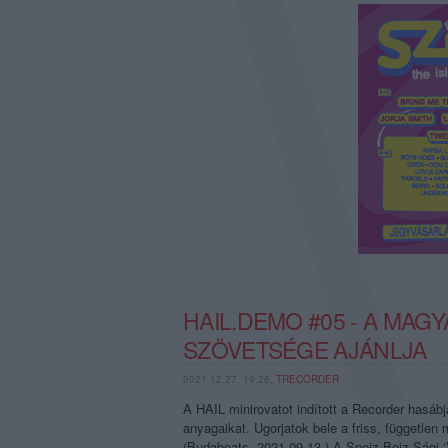
HAIL.DEMO #05 - A MA
SZÖVETSÉGE AJÁNLJA
2021.12.27. 19:26,
TRECORDER
A HAIL minirovatot indított a Recorder hasáb
anyagaikat. Ugorjatok bele a friss, függetle
(Budabeats, 2021.09.13.) A Speiz Boiz Sági ‘V