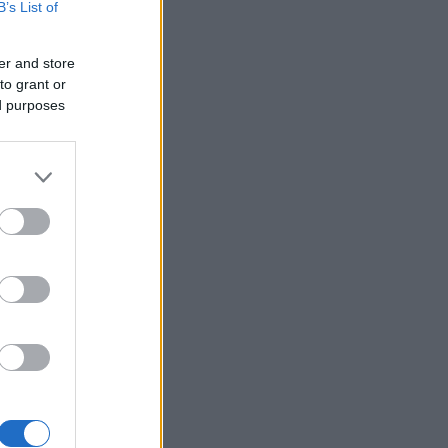
B’s List of
er and store
to grant or
ed purposes