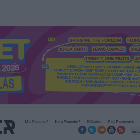
Mi a Recorder?
Hol a Recorder?
Előfizetés
Régi Recorderek