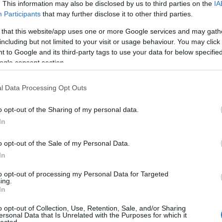
. This information may also be disclosed by us to third parties on the
IA
Participants
that may further disclose it to other third parties.
 that this website/app uses one or more Google services and may gath
jain, hogy bemutassa a hazai független kiadókat és kurrens
n megjelenésekbe! Boom'n'Bang: Eruption EP (Prepost Records,
including but not limited to your visit or usage behaviour. You may click 
 to Google and its third-party tags to use your data for below specifi
ogle consent section.
 n bang
rec112
komment
l Data Processing Opt Outs
o opt-out of the Sharing of my personal data.
GYAR FÜGGETLEN LEMEZKIADÓK
In
o opt-out of the Sale of my Personal Data.
In
jain, hogy bemutassa a hazai független kiadókat és kurrens
to opt-out of processing my Personal Data for Targeted
n megjelenésekbe! Minimyst: Aquincum (Launching Gagarin
ing.
y év ...
In
re
the hybrid drummer duo
rec110
o opt-out of Collection, Use, Retention, Sale, and/or Sharing
ersonal Data that Is Unrelated with the Purposes for which it
lected.