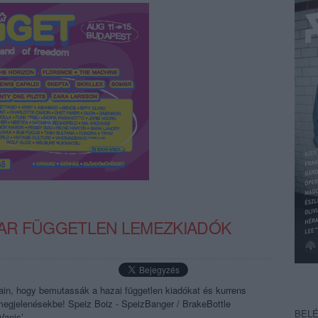
GYAR FÜGGETLEN LEMEZKIADÓK
jain, hogy bemutassák a hazai független kiadókat és kurrens
n megjelenésekbe! Speiz Boiz - SpeizBanger / BrakeBottle
BEL
anis’ ...