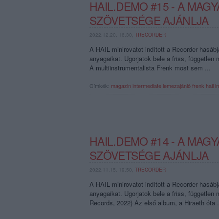
HAIL.DEMO #15 - A MA
SZÖVETSÉGE AJÁNLJA
2022.12.20. 16:30,
TRECORDER
A HAIL minirovatot indított a Recorder hasáb
anyagaikat. Ugorjatok bele a friss, függetl
A multiinstrumentalista Frenk most sem ...
Címkék:
magazin
intermediate
lemezajánló
frenk
hail
i
HAIL.DEMO #14 - A MA
SZÖVETSÉGE AJÁNLJA
2022.11.15. 19:50,
TRECORDER
A HAIL minirovatot indított a Recorder hasáb
anyagaikat. Ugorjatok bele a friss, független
Records, 2022) Az első album, a Hiraeth óta .