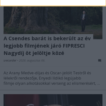
A Csendes barát is bekerült az év
legjobb filmjének járó FIPRESCI
Nagydíj öt jelöltje közé
srecorder
•
2026. augusztus 06.
Az Arany Medve-díjas és Oscar-jelölt
Testről és
lélekről
rendezője, Enyedi Ildikó legújabb
filmje olyan alkotásokkal verseng az elismerésért, ...