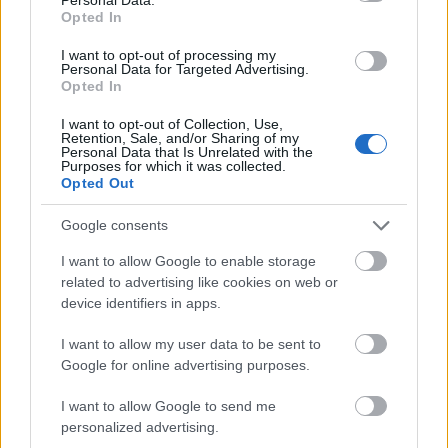
Budapest Parkban
Opted In
srecorder
•
2026. augusztus 07.
I want to opt-out of processing my
Personal Data for Targeted Advertising.
Opted In
Az ország egyik legnagyobb táncházas eseménye
ötödik jubileumához érkezett. Ami 2021-ben egy
I want to opt-out of Collection, Use,
Retention, Sale, and/or Sharing of my
különleges kísérletként indult, mára a Budapest ...
Personal Data that Is Unrelated with the
Purposes for which it was collected.
Opted Out
Google consents
I want to allow Google to enable storage
related to advertising like cookies on web or
device identifiers in apps.
I want to allow my user data to be sent to
Google for online advertising purposes.
I want to allow Google to send me
personalized advertising.