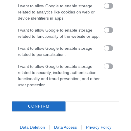
I want to allow Google to enable storage
related to analytics like cookies on web or
Azt hisszük, értjük, de valójában
device identifiers in apps.
fogalmunk sincs. Ben Vida: Oblivion
I want to allow Google to enable storage
Seekers (lemezkritika)
related to functionality of the website or app.
RRRecorder
•
2026. augusztus 06.
I want to allow Google to enable storage
related to personalization.
Beszédfoszlányok és minimalista kíséret - Ben Vida
lemezén látszólag szinte semmi sem történik, mégis
I want to allow Google to enable storage
megbabonázó, és mond valamit a nyelv ...
related to security, including authentication
functionality and fraud prevention, and other
user protection.
CONFIRM
Data Deletion
Data Access
Privacy Policy