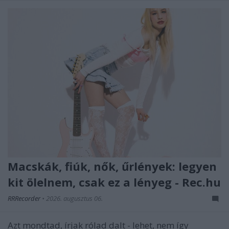
Macskák, fiúk, nők, űrlények: legyen
kit ölelnem, csak ez a lényeg - Rec.hu
RRRecorder
•
2026. augusztus 06.
Azt mondtad, írjak rólad dalt - lehet, nem így