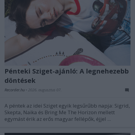
Pénteki Sziget-ajánló: A legnehezebb
döntések
Recorder.hu
•
2026. augusztus 07.
A péntek az idei Sziget egyik legsűrűbb napja: Sigrid,
Skepta, Naïka és Bring Me The Horizon mellett
egymást érik az erős magyar fellépők, éjjel ...