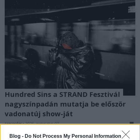
Hundred Sins a STRAND Fesztivál
nagyszínpadán mutatja be először
vadonatúj show-ját
srecorder
•
2026. augusztus 07.
Blog -
Do Not Process My Personal Information
Az elmúlt évek egyik legizgalmasabb hazai