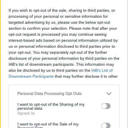
producere, Hundred Sins újabb mérföldkőhöz
If you wish to opt-out of the sale, sharing to third parties, or
érkezett: augusztus 19-én a STRAND Fesztivál K&H ...
processing of your personal or sensitive information for
targeted advertising by us, please use the below opt-out
section to confirm your selection. Please note that after your
opt-out request is processed you may continue seeing
interest-based ads based on personal information utilized by
us or personal information disclosed to third parties prior to
your opt-out. You may separately opt-out of the further
disclosure of your personal information by third parties on the
IAB’s list of downstream participants. This information may
also be disclosed by us to third parties on the
IAB’s List of
Downstream Participants
that may further disclose it to other
third parties.
Please note that this website/app uses one or more Google
Personal Data Processing Opt Outs
services and may gather and store information including but
not limited to your visit or usage behaviour. You may click to
I want to opt-out of the Sharing of my
personal data.
grant or deny consent to Google and its third-party tags to
A népzene nem nosztalgia – jubilál a
Opted In
use your data for below specified purposes in below Google
Folkpark Táncházfesztivál a
consent section.
I want to opt-out of the Sale of my
Personal Data.