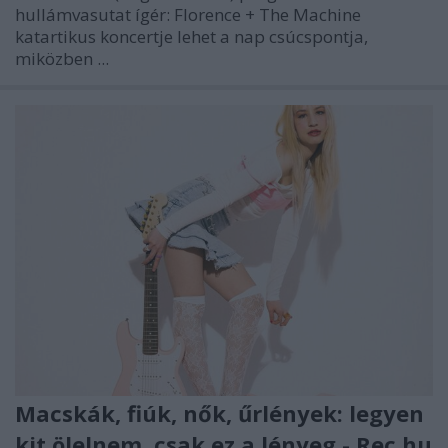
hullámvasutat ígér: Florence + The Machine
katartikus koncertje lehet a nap csúcspontja,
miközben ...
Macskák, fiúk, nők, űrlények: legyen
kit ölelnem, csak ez a lényeg - Rec.hu