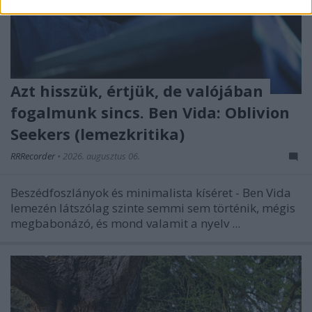
Azt hisszük, értjük, de valójában
fogalmunk sincs. Ben Vida: Oblivion
Seekers (lemezkritika)
RRRecorder
•
2026. augusztus 06.
Beszédfoszlányok és minimalista kíséret - Ben Vida
lemezén látszólag szinte semmi sem történik, mégis
megbabonázó, és mond valamit a nyelv ...