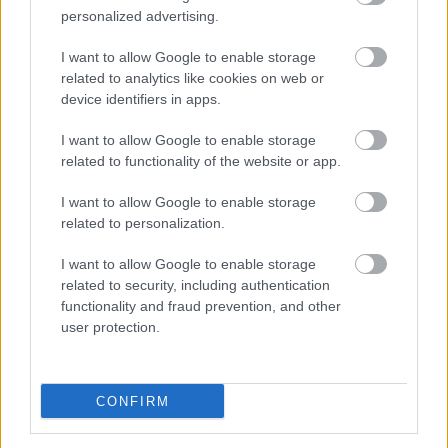
personalized advertising.
I want to allow Google to enable storage
related to analytics like cookies on web or
A Sziget zárókoncertje idén jubileumi
device identifiers in apps.
ünnep lesz
I want to allow Google to enable storage
related to functionality of the website or app.
srecorder
•
2026. augusztus 01.
I want to allow Google to enable storage
Augusztus 16-án hajnali 1 és 3 óra között ismét
related to personalization.
Müller Péter Sziámi és vendégei búcsúztatják a
Szigetet. Az immár hagyománnyá vált ...
I want to allow Google to enable storage
related to security, including authentication
functionality and fraud prevention, and other
user protection.
CONFIRM