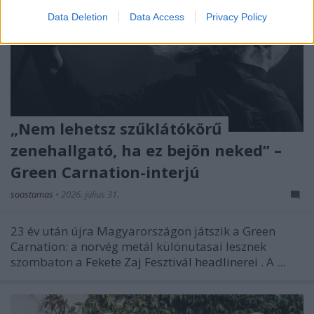
Data Deletion
Data Access
Privacy Policy
„Nem lehetsz szűklátókörű
zenehallgató, ha ez bejön neked” –
Green Carnation-interjú
soostamas
•
2026. július 31.
23 év után újra Magyarországon játszik a Green
Carnation: a norvég metál különutasai lesznek
szombaton
a Fekete Zaj Fesztivál headlinerei
. A ...