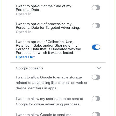
„A Szigeten mindig nagykanállal
consent section.
I want to opt-out of the Sale of my
ettük a rock and rollt” – Sziget-
Personal Data.
Opted In
sztorik: Tankcsapda
I want to opt-out of processing my
soostamas
•
2026. augusztus 02.
Personal Data for Targeted Advertising.
Opted In
Új podcastsorozatunkban
zenészek mesélnek arról,
I want to opt-out of Collection, Use,
hogy mit jelent nekik a Sziget. Ezúttal a Tankcsapda,
Retention, Sale, and/or Sharing of my
Personal Data that Is Unrelated with the
akiknek a neve az első 20 évben ...
Purposes for which it was collected.
Opted Out
Google consents
I want to allow Google to enable storage
related to advertising like cookies on web or
device identifiers in apps.
I want to allow my user data to be sent to
Google for online advertising purposes.
I want to allow Google to send me