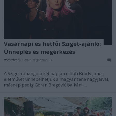
Vasárnapi és hétfői Sziget-ajánló:
Ünneplés és megérkezés
Recorder.hu
•
2026. augusztus 03.
A Sziget ráhangoló két napján előbb Bródy János
életművét ünnepelhetjük a magyar zene nagyjaival,
másnap pedig Goran Bregović balkáni ...