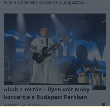
feltörekvő zenekarok számára, augusztus ...
Ahab a tortán – ilyen volt Moby
koncertje a Budapest Parkban
srecorder
•
2026. augusztus 02.