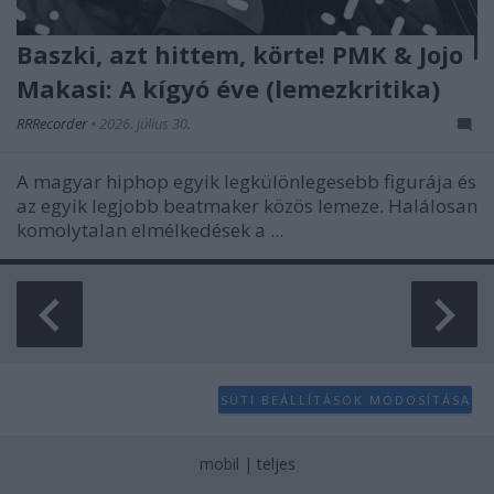
Baszki, azt hittem, körte! PMK & Jojo
Makasi: A kígyó éve (lemezkritika)
RRRecorder
•
2026. július 30.
A magyar hiphop egyik legkülönlegesebb figurája és
az egyik legjobb beatmaker közös lemeze. Halálosan
komolytalan elmélkedések a ...
SÜTI BEÁLLÍTÁSOK MÓDOSÍTÁSA
mobil
|
teljes