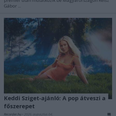
premier után mutatkozik be Magyarországon Reisz
Gábor ...
Keddi Sziget-ajánló: A pop átveszi a
főszerepet
Recorder.hu
•
2026. augusztus 04.