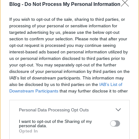
Blog -
Do Not Process My Personal Information
tanácsára felhagy a koncertezéssel.
...
If you wish to opt-out of the sale, sharing to third parties, or
processing of your personal or sensitive information for
targeted advertising by us, please use the below opt-out
section to confirm your selection. Please note that after your
opt-out request is processed you may continue seeing
interest-based ads based on personal information utilized by
us or personal information disclosed to third parties prior to
your opt-out. You may separately opt-out of the further
disclosure of your personal information by third parties on the
IAB’s list of downstream participants. This information may
also be disclosed by us to third parties on the
IAB’s List of
Downstream Participants
that may further disclose it to other
third parties.
Please note that this website/app uses one or more Google
Personal Data Processing Opt Outs
services and may gather and store information including but
not limited to your visit or usage behaviour. You may click to
I want to opt-out of the Sharing of my
Szellőztesd ki a fejed David Byrne
personal data.
grant or deny consent to Google and its third-party tags to
Opted In
kedvenc biciklizős zenéivel!
use your data for below specified purposes in below Google