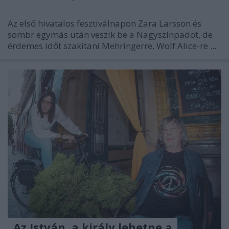
Az első hivatalos fesztiválnapon Zara Larsson és
sombr egymás után veszik be a Nagyszínpadot, de
érdemes időt szakítani Mehringerre, Wolf Alice-re ...
„Az István, a király lehetne a