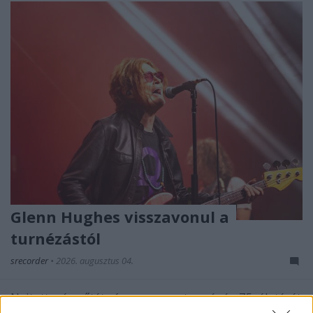
Glenn Hughes visszavonul a
turnézástól
srecorder
•
2026. augusztus 04.
Nyitott szívműtét vár az augusztus végén 75. életévét
betöltő énekes-basszusgitárosra, aki az orvosai