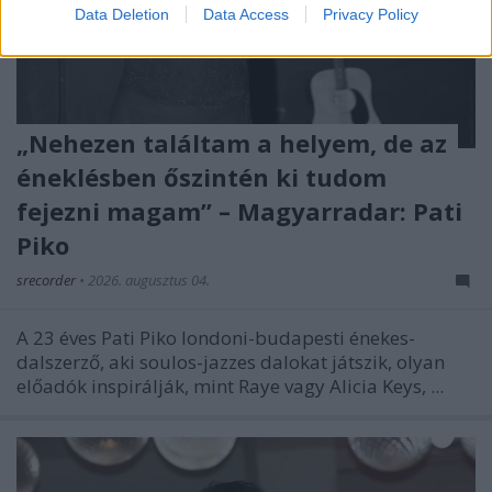
Data Deletion
Data Access
Privacy Policy
„Nehezen találtam a helyem, de az
éneklésben őszintén ki tudom
fejezni magam” – Magyarradar: Pati
Piko
srecorder
•
2026. augusztus 04.
A 23 éves Pati Piko londoni-budapesti énekes-
dalszerző, aki soulos-jazzes dalokat játszik, olyan
előadók inspirálják, mint Raye vagy Alicia Keys, ...