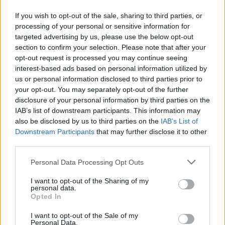
The Horizon mellett egymást érik az erős magyar ...
If you wish to opt-out of the sale, sharing to third parties, or
processing of your personal or sensitive information for
targeted advertising by us, please use the below opt-out
section to confirm your selection. Please note that after your
opt-out request is processed you may continue seeing
interest-based ads based on personal information utilized by
us or personal information disclosed to third parties prior to
your opt-out. You may separately opt-out of the further
disclosure of your personal information by third parties on the
IAB’s list of downstream participants. This information may
also be disclosed by us to third parties on the
IAB’s List of
Downstream Participants
that may further disclose it to other
third parties.
Please note that this website/app uses one or more Google
Personal Data Processing Opt Outs
services and may gather and store information including but
not limited to your visit or usage behaviour. You may click to
I want to opt-out of the Sharing of my
Hundred Sins a STRAND Fesztivál
personal data.
grant or deny consent to Google and its third-party tags to
Opted In
nagyszínpadán mutatja be először
use your data for below specified purposes in below Google
vadonatúj show-ját
consent section.
I want to opt-out of the Sale of my
Personal Data.