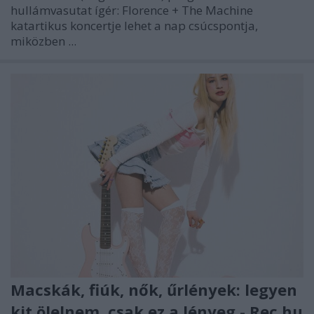
hullámvasutat ígér: Florence + The Machine
katartikus koncertje lehet a nap csúcspontja,
miközben ...
Macskák, fiúk, nők, űrlények: legyen
kit ölelnem, csak ez a lényeg - Rec.hu