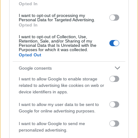
Opted In
srecorder
•
2026. augusztus 07.
I want to opt-out of processing my
Az elmúlt évek egyik legizgalmasabb hazai
Personal Data for Targeted Advertising.
Opted In
producere, Hundred Sins újabb mérföldkőhöz
érkezett: augusztus 19-én a STRAND Fesztivál K&H ...
I want to opt-out of Collection, Use,
Retention, Sale, and/or Sharing of my
Personal Data that Is Unrelated with the
Purposes for which it was collected.
Opted Out
Google consents
I want to allow Google to enable storage
related to advertising like cookies on web or
device identifiers in apps.
I want to allow my user data to be sent to
Google for online advertising purposes.
I want to allow Google to send me
personalized advertising.