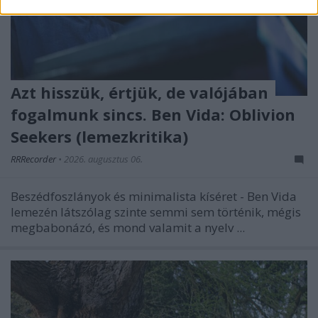
Azt hisszük, értjük, de valójában
fogalmunk sincs. Ben Vida: Oblivion
Seekers (lemezkritika)
RRRecorder
•
2026. augusztus 06.
Beszédfoszlányok és minimalista kíséret - Ben Vida
lemezén látszólag szinte semmi sem történik, mégis
megbabonázó, és mond valamit a nyelv ...