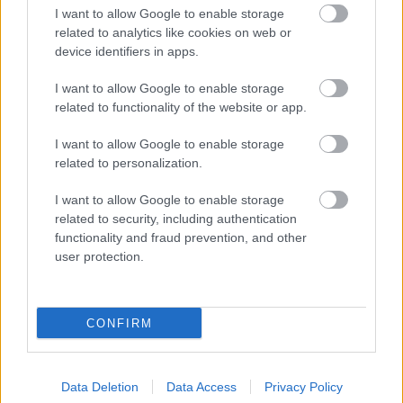
A népzene nem nosztalgia – jubilál a
I want to allow Google to enable storage
related to analytics like cookies on web or
Folkpark Táncházfesztivál a
device identifiers in apps.
Budapest Parkban
I want to allow Google to enable storage
srecorder
•
2026. augusztus 07.
related to functionality of the website or app.
I want to allow Google to enable storage
Az ország egyik legnagyobb táncházas eseménye
related to personalization.
ötödik jubileumához érkezett. Ami 2021-ben egy
különleges kísérletként indult, mára a Budapest ...
I want to allow Google to enable storage
related to security, including authentication
functionality and fraud prevention, and other
user protection.
CONFIRM
Data Deletion
Data Access
Privacy Policy