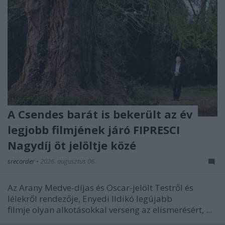
A Csendes barát is bekerült az év
legjobb filmjének járó FIPRESCI
Nagydíj öt jelöltje közé
srecorder
•
2026. augusztus 06.
Az Arany Medve-díjas és Oscar-jelölt
Testről és
lélekről
rendezője, Enyedi Ildikó legújabb
filmje olyan alkotásokkal verseng az elismerésért, ...