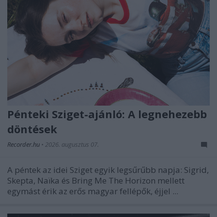
Pénteki Sziget-ajánló: A legnehezebb
döntések
Recorder.hu
•
2026. augusztus 07.
A péntek az idei Sziget egyik legsűrűbb napja: Sigrid,
Skepta, Naïka és Bring Me The Horizon mellett
egymást érik az erős magyar fellépők, éjjel ...