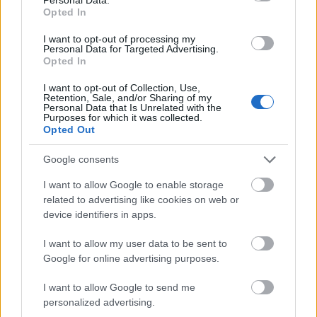
Budapest Parkban
Opted In
srecorder
•
2026. augusztus 07.
I want to opt-out of processing my
Personal Data for Targeted Advertising.
Opted In
Az ország egyik legnagyobb táncházas eseménye
ötödik jubileumához érkezett. Ami 2021-ben egy
I want to opt-out of Collection, Use,
Retention, Sale, and/or Sharing of my
különleges kísérletként indult, mára a Budapest ...
Personal Data that Is Unrelated with the
Purposes for which it was collected.
Opted Out
Google consents
I want to allow Google to enable storage
related to advertising like cookies on web or
device identifiers in apps.
I want to allow my user data to be sent to
Google for online advertising purposes.
I want to allow Google to send me
personalized advertising.