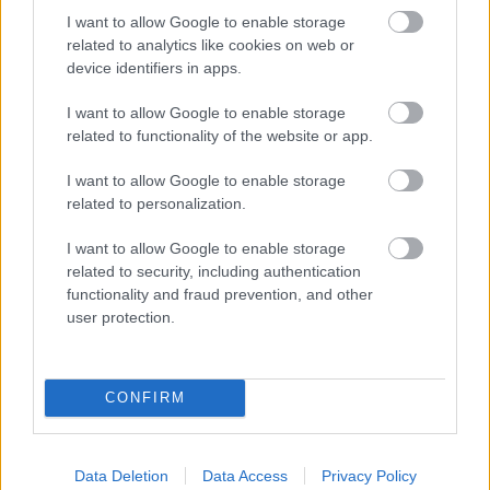
I want to allow Google to enable storage
related to analytics like cookies on web or
Azt hisszük, értjük, de valójában
device identifiers in apps.
fogalmunk sincs. Ben Vida: Oblivion
I want to allow Google to enable storage
Seekers (lemezkritika)
related to functionality of the website or app.
RRRecorder
•
2026. augusztus 06.
I want to allow Google to enable storage
related to personalization.
Beszédfoszlányok és minimalista kíséret - Ben Vida
lemezén látszólag szinte semmi sem történik, mégis
I want to allow Google to enable storage
megbabonázó, és mond valamit a nyelv ...
related to security, including authentication
functionality and fraud prevention, and other
user protection.
CONFIRM
Data Deletion
Data Access
Privacy Policy