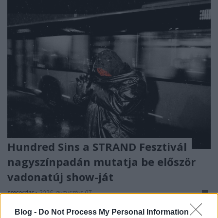
Hundred Sins a STRAND Fesztivál
nagyszínpadán mutatja be először
vadonatúj show-ját
srecorder
•
2026. augusztus 07.
Blog -
Do Not Process My Personal Information
Az elmúlt évek egyik legizgalmasabb hazai