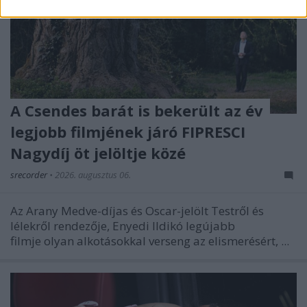
A Csendes barát is bekerült az év
legjobb filmjének járó FIPRESCI
Nagydíj öt jelöltje közé
srecorder
•
2026. augusztus 06.
Az Arany Medve-díjas és Oscar-jelölt
Testről és
lélekről
rendezője, Enyedi Ildikó legújabb
filmje olyan alkotásokkal verseng az elismerésért, ...