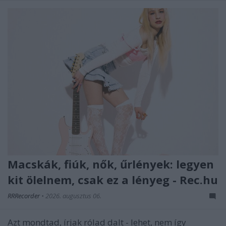
Macskák, fiúk, nők, űrlények: legyen
kit ölelnem, csak ez a lényeg - Rec.hu
RRRecorder
•
2026. augusztus 06.
Azt mondtad, írjak rólad dalt - lehet, nem így