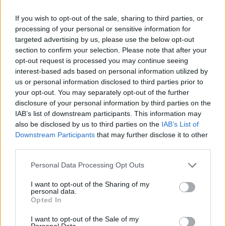
producere, Hundred Sins újabb mérföldkőhöz
If you wish to opt-out of the sale, sharing to third parties, or
érkezett: augusztus 19-én a STRAND Fesztivál K&H ...
processing of your personal or sensitive information for
targeted advertising by us, please use the below opt-out
section to confirm your selection. Please note that after your
opt-out request is processed you may continue seeing
interest-based ads based on personal information utilized by
us or personal information disclosed to third parties prior to
your opt-out. You may separately opt-out of the further
disclosure of your personal information by third parties on the
IAB’s list of downstream participants. This information may
also be disclosed by us to third parties on the
IAB’s List of
Downstream Participants
that may further disclose it to other
third parties.
Please note that this website/app uses one or more Google
Personal Data Processing Opt Outs
services and may gather and store information including but
not limited to your visit or usage behaviour. You may click to
I want to opt-out of the Sharing of my
personal data.
grant or deny consent to Google and its third-party tags to
A népzene nem nosztalgia – jubilál a
Opted In
use your data for below specified purposes in below Google
Folkpark Táncházfesztivál a
consent section.
I want to opt-out of the Sale of my
Personal Data.