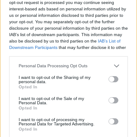
opt-out request is processed you may continue seeing
pedig addig otthon tüsténkedik, főz, mos, takarít. És
interest-based ads based on personal information utilized by
ebben a hihetetlen konstellációban egyszer csak
us or personal information disclosed to third parties prior to
kristálytisztán megmutatkozik az együttélés
your opt-out. You may separately opt-out of the further
kultúrájának röhejes üressége. Ez a két menekülő
disclosure of your personal information by third parties on the
ember a polgári életén kívül, saját előző életéből
IAB’s list of downstream participants. This information may
kilépve találja magát, de még inkognitóban, a
also be disclosed by us to third parties on the
IAB’s List of
hivatalos léten kívüli senkiföldjén is a domesztikus
Downstream Participants
that may further disclose it to other
idill rítusait gyakorolják: a tüchtig háziasszonyi
third parties.
mozdulatokat, a munkából hazaérő férfi
homlokcsókját, a kabát szögre akasztását a jól
Please note that this website/app uses one or more Google
Personal Data Processing Opt Outs
végzett munkanap után, meg az elégedett sóhajt az
services and may gather and store information including but
asszony által elénk hozott ebéd fölött. És közben a
not limited to your visit or usage behaviour. You may click to
I want to opt-out of the Sharing of my
personal data.
csávó persze semmit, de az égvilágon semmit sem
grant or deny consent to Google and its third-party tags to
Opted In
tud megfejteni vagy kinyomozni a pályaudvaron
use your data for below specified purposes in below Google
consent section.
látott férfiról, elvégre a pályaudvaron látott férfi –
I want to opt-out of the Sale of my
Personal Data.
akármit is hazudik nekünk erről a végzet asszonya
Opted In
vagy a vörös farokként a fináléra aggatott, hiteltelen
befejezés – természetesen nem is létezik. A férfi
I want to opt-out of processing my
munkája: egy délibáb kergetése. Vigasza: az
Personal Data for Targeted Advertising.
Opted In
asszonyi gondoskodás.