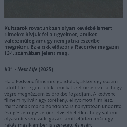
Kultsarok
rovatunkban olyan kevésbé ismert
filmekre hívjuk fel a figyelmet, amiket
valószínűleg amúgy nem jutna eszedbe
megnézni. Ez a cikk először a
Recorder magazin
134. számában
jelent meg.
#31 -
Next Life
(2025)
Ha a kedvenc filmemre gondolok, akkor egy sosem
látott filmre gondolok, amely türelmesen várja, hogy
végre megnézzem és örökbe fogadjam. A kedvenc
filmem nyilván egy törékeny, elnyomott film lesz,
mert annak már a gondolata is hánytatóan undorító
és egészen egyszerűen elviselhetetlen, hogy valami
olyasmit szeressek igazán, amit előttem már egy
rakás másik ember is szeretett, és ezért