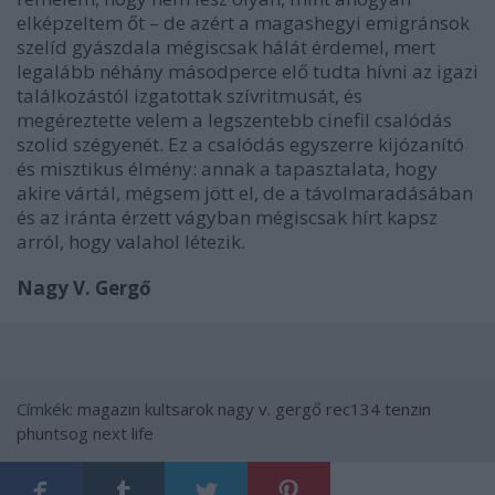
elképzeltem őt – de azért a magashegyi emigránsok
szelíd gyászdala mégiscsak hálát érdemel, mert
legalább néhány másodperce elő tudta hívni az igazi
találkozástól izgatottak szívritmusát, és
megéreztette velem a legszentebb cinefil csalódás
szolid szégyenét. Ez a csalódás egyszerre kijózanító
és misztikus élmény: annak a tapasztalata, hogy
akire vártál, mégsem jött el, de a távolmaradásában
és az iránta érzett vágyban mégiscsak hírt kapsz
arról, hogy valahol létezik.
Nagy V. Gergő
Címkék:
magazin
kultsarok
nagy v. gergő
rec134
tenzin
phuntsog
next life