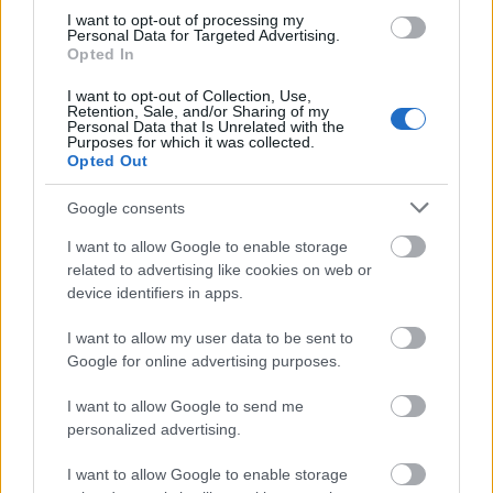
kortárs filmművészet legjava szolgálni képes. Arról
I want to opt-out of processing my
Personal Data for Targeted Advertising.
szól ez a négy perc, hogy egy hószínű lepedőbe
Opted In
bugyolált orvos meglátogatja a kockás inges
szívbeteget a tágas nappaliban. A házigazda
I want to opt-out of Collection, Use,
Retention, Sale, and/or Sharing of my
odanyújtja a karját a látogatónak, és az ütőeret
Personal Data that Is Unrelated with the
kitapintó tibeti doki elkezdi hallgatni a
Purposes for which it was collected.
szívdobogását az ujjain keresztül: szomorú
Opted Out
morajlásokat, tétova, tört ritmusokat és baljós
Google consents
mocorgásokat fülel, aztán óceánmélyi lények
burrognak neki, távoli földcsuszamlások zúgnak és
I want to allow Google to enable storage
zengenek, és minderre végül a csukott szemű
related to advertising like cookies on web or
gyógyító annyit mond: ez a szél. Majd miután a
device identifiers in apps.
fáradtan és szuggesztíven rángatózó apának
mégiscsak bevallja, hogy igen, ez a vízalatti koncert
I want to allow my user data to be sent to
azt hirdeti: itt van a halál, és talán éppen csak
Google for online advertising purposes.
maradt annyi idő, hogy el lehessen menni a Tibetet
felidéző helyekre, hirtelen meglátunk egy magányos
I want to allow Google to send me
fát a hegyen – és aztán azt, ahogy a fa felé csoszog
personalized advertising.
apa, anya és fia, hogy együtt intsenek búcsút
I want to allow Google to enable storage
egyikük életének.